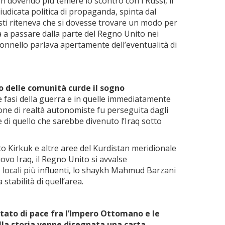
 dovendo più temere lo scontro con i Russi, il
udicata politica di propaganda, spinta dal
sti riteneva che si dovesse trovare un modo per
 a passare dalla parte del Regno Unito nei
lonnello parlava apertamente dell’eventualità di
no delle comunità curde il sogno
e fasi della guerra e in quelle immediatamente
ione di realtà autonomiste fu perseguita dagli
 di quello che sarebbe divenuto l’Iraq sotto
to Kirkuk e altre aree del Kurdistan meridionale
ovo Iraq, il Regno Unito si avvalse
i
locali più influenti, lo shaykh Mahmud Barzani
stabilità di quell’area.
attato di pace fra l’Impero Ottomano e le
lla storia venne disegnata una carta