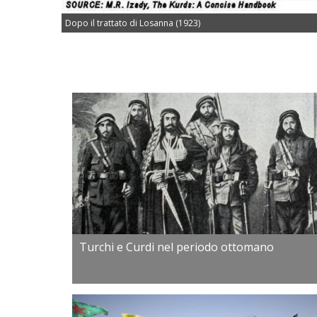
Dopo il trattato di Losanna (1923)
Turchi e Curdi nel periodo ottomano