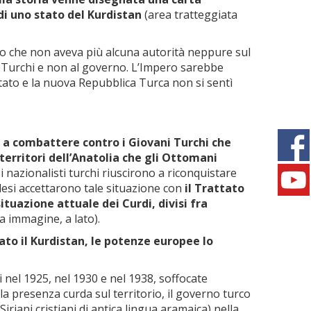
di uno stato del Kurdistan
(area tratteggiata
o che non aveva più alcuna autorità neppure sul
i Turchi e non al governo. L’Impero sarebbe
ttato e la nuova Repubblica Turca non si sentì
di a combattere contro i Giovani Turchi che
 territori dell’Anatolia che gli Ottomani
i nazionalisti turchi riuscirono a riconquistare
Inglesi accettarono tale situazione con
il Trattato
ituazione attuale dei Curdi, divisi fra
za immagine, a lato).
ato il Kurdistan, le potenze europee lo
 nel 1925, nel 1930 e nel 1938, soffocate
la presenza curda sul territorio, il governo turco
Siriani cristiani di antica lingua aramaica) nella