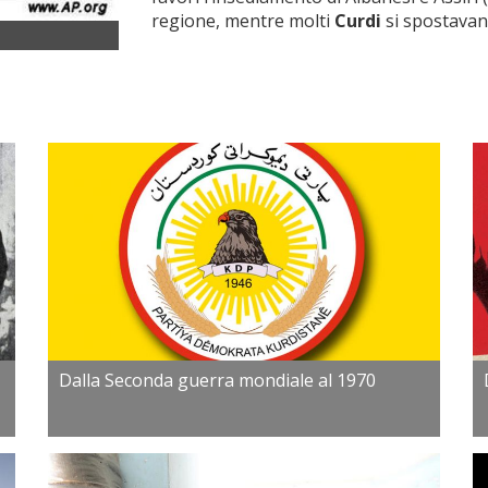
regione, mentre molti
Curdi
si spostavan
Dalla Seconda guerra mondiale al 1970