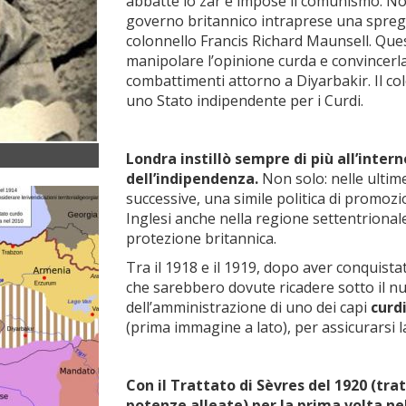
abbatté lo zar e impose il comunismo. Non
governo britannico intraprese una spregi
colonnello Francis Richard Maunsell. Que
manipolare l’opinione curda e convincerla
combattimenti attorno a Diyarbakir. Il co
uno Stato indipendente per i Curdi.
Londra instillò sempre di più all’inter
dell’indipendenza.
Non solo: nelle ultim
successive, una simile politica di promoz
Inglesi anche nella regione settentrionale
protezione britannica.
Tra il 1918 e il 1919, dopo aver conquista
che sarebbero dovute ricadere sotto il nu
dell’amministrazione di uno dei capi
curd
(prima immagine a lato), per assicurarsi la 
Con il Trattato di Sèvres del 1920 (tr
potenze alleate) per la prima volta ne