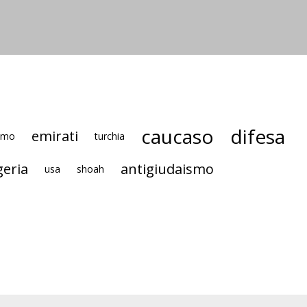
caucaso
difesa
emirati
smo
turchia
geria
antigiudaismo
usa
shoah