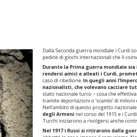
Dalla Seconda guerra mondiale i Curdi sono
pedine di giochi internazionali che li coi
Durante la Prima guerra mondiale sia i 
rendersi amici e alleati i Curdi, pro
caso di ribellione.
In quegli anni l’Impe
nazionalisti, che volevano cacciare tut
stato nazionale turco − cosa che effetti
tramite deportazioni o ‘scambi’ di milioni
Nell’ambito di questo progetto nazionale
degli Armeni
nel corso del 1915 e i Curd
Turchi iniziarono a rivolgersi anche contr
Nel 1917
i Russi si ritirarono dalla gue