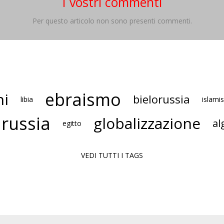
I vostri commenti
Per questo articolo non sono presenti commenti.
ebraismo
ni
bielorussia
libia
islami
 russia
globalizzazione
al
egitto
VEDI TUTTI I TAGS