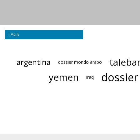
TAGS
taleba
argentina
dossier mondo arabo
dossier
yemen
iraq