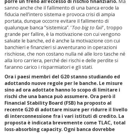
porre un freno all’eccesso di rischio finanziario.
Ma
sanno anche che il fallimento di una banca erode la
fiducia nell’intero sistema e provoca crisi di ampia
portata, dunque occorre evitare il fallimento di
qualunque banca “sistemica”. ‘
Too big to fail’
, troppo
grande per fallire, è la motivazione con cui vengono
salvate le banche, ed è anche la motivazione con cui
banchieri e finanzieri si avventurano in operazioni
rischiose, che non costano nulla né alle loro tasche né
alla loro carriera, perché dei rischi e delle perdite si
faranno carico i risparmiatori e gli stati.
Ora
i paesi membri del G20 stanno studiando ed
adottando nuove regole per le banche. Le misure
sino ad ora adottate hanno lo scopo di limitare i
rischi che una banca può assumere. Ora però il
Financial Stability Board (FSB) ha proposto al
recente G20 di adottare misure per ridurre il livello
di interconnessione fra i vari istituti di credito. La
proposta è indicata brevemente come TLAC, total
loss-absorbing capacity. Ogni banca dovrebbe