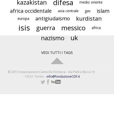
difesa
kazakistan
medio oriente
africa occidentale
islam
asia centrale
gas
kurdistan
antigiudaismo
europa
isis
messico
guerra
africa
uk
nazismo
VEDI TUTTI I TAGS
© 2015 Associazione Camis De Fonseca - Via Pietro Micca 15
- 10121 Torino -
info@fondazioneCDF.it