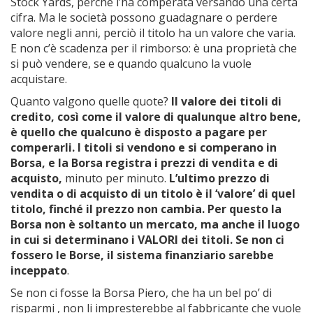
Stock Yards, perché l’ha comperata versando una certa
cifra. Ma le società possono guadagnare o perdere
valore negli anni, perciò il titolo ha un valore che varia.
E non c’è scadenza per il rimborso: è una proprietà che
si può vendere, se e quando qualcuno la vuole
acquistare.
Quanto valgono quelle quote?
Il valore dei titoli di
credito, così come il valore di qualunque altro bene,
è quello che qualcuno è disposto a pagare per
comperarli. I titoli si vendono e si comperano in
Borsa,
e la Borsa registra i prezzi di vendita e di
acquisto,
minuto per minuto.
L’ultimo prezzo di
vendita o di acquisto di un titolo è il ‘valore’ di quel
titolo, finché il prezzo non cambia. Per questo la
Borsa non è soltanto un mercato, ma anche il luogo
in cui si determinano i VALORI dei titoli. Se non ci
fossero le Borse, il sistema finanziario sarebbe
inceppato
.
Se non ci fosse la Borsa Piero, che ha un bel po’ di
risparmi , non li impresterebbe al fabbricante che vuole