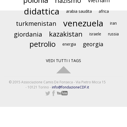
polonia
nazismo
vietnam
didattica
arabia saudita
africa
venezuela
turkmenistan
iran
kazakistan
giordania
israele
russia
petrolio
georgia
energia
VEDI TUTTI I TAGS
© 2015 Associazione Camis De Fonseca - Via Pietro Micca 15
- 10121 Torino -
info@fondazioneCDF.it