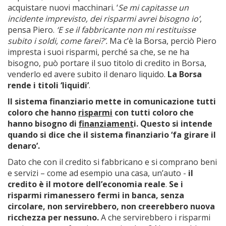
acquistare nuovi macchinari. ‘
Se mi capitasse un
incidente imprevisto, dei risparmi avrei bisogno io’
,
pensa Piero.
‘E se il fabbricante non mi restituisse
subito i soldi, come farei?’.
Ma c’è la Borsa, perciò Piero
impresta i suoi risparmi, perché sa che, se ne ha
bisogno, può portare il suo titolo di credito in Borsa,
venderlo ed avere subito il denaro liquido.
La Borsa
rende i titoli ‘liquidi’
.
Il sistema finanziario mette in comunicazione tutti
coloro che hanno
risparmi
con tutti coloro che
hanno bisogno di
finanziament
i. Questo si intende
quando si dice che il sistema finanziario ‘fa girare il
denaro’.
Dato che con il credito si fabbricano e si comprano beni
e servizi – come ad esempio una casa, un’auto -
il
credito è il motore dell’economia reale
.
Se i
risparmi rimanessero fermi in banca, senza
circolare, non servirebbero, non creerebbero nuova
ricchezza per nessuno.
A che servirebbero i risparmi