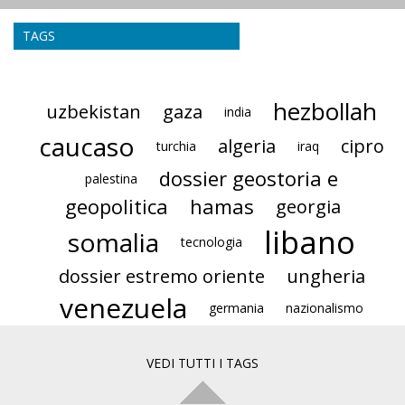
TAGS
hezbollah
uzbekistan
gaza
india
caucaso
algeria
cipro
turchia
iraq
dossier geostoria e
palestina
geopolitica
hamas
georgia
libano
somalia
tecnologia
dossier estremo oriente
ungheria
venezuela
germania
nazionalismo
VEDI TUTTI I TAGS