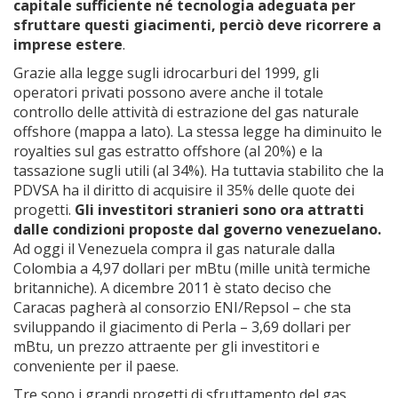
capitale sufficiente né tecnologia adeguata per
sfruttare questi giacimenti, perciò deve ricorrere a
imprese estere
.
Grazie alla legge sugli idrocarburi del 1999, gli
operatori privati possono avere anche il totale
controllo delle attività di estrazione del gas naturale
offshore (mappa a lato). La stessa legge ha diminuito le
royalties sul gas estratto offshore (al 20%) e la
tassazione sugli utili (al 34%). Ha tuttavia stabilito che la
PDVSA ha il diritto di acquisire il 35% delle quote dei
progetti.
Gli investitori stranieri sono ora attratti
dalle condizioni proposte dal governo venezuelano.
Ad oggi il Venezuela compra il gas naturale dalla
Colombia a 4,97 dollari per mBtu (mille unità termiche
britanniche). A dicembre 2011 è stato deciso che
Caracas pagherà al consorzio ENI/Repsol – che sta
sviluppando il giacimento di Perla – 3,69 dollari per
mBtu, un prezzo attraente per gli investitori e
conveniente per il paese.
Tre sono i grandi progetti di sfruttamento del gas