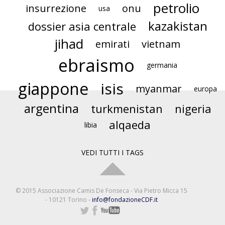
petrolio
insurrezione
onu
usa
kazakistan
dossier asia centrale
jihad
emirati
vietnam
ebraismo
germania
giappone
isis
myanmar
europa
argentina
turkmenistan
nigeria
alqaeda
libia
VEDI TUTTI I TAGS
© 2015 Associazione Camis De Fonseca - Via Pietro Micca 15
- 10121 Torino -
info@fondazioneCDF.it