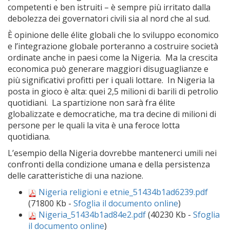
competenti e ben istruiti – è sempre più irritato dalla
debolezza dei governatori civili sia al nord che al sud.
È opinione delle élite globali che lo sviluppo economico
e l’integrazione globale porteranno a costruire società
ordinate anche in paesi come la Nigeria. Ma la crescita
economica può generare maggiori disuguaglianze e
più significativi profitti per i quali lottare. In Nigeria la
posta in gioco è alta: quei 2,5 milioni di barili di petrolio
quotidiani. La spartizione non sarà fra élite
globalizzate e democratiche
,
ma tra decine di milioni di
persone per le quali la vita è una feroce lotta
quotidiana.
L’esempio della Nigeria dovrebbe mantenerci umili nei
confronti della condizione umana e della persistenza
delle caratteristiche di una nazione.
Nigeria religioni e etnie_51434b1ad6239.pdf
(71800 Kb -
Sfoglia il documento online
)
Nigeria_51434b1ad84e2.pdf
(40230 Kb -
Sfoglia
il documento online
)