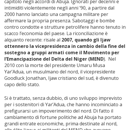
capitolo negli accordi di Abuja. Ignorati per decenni e
intimiditi violentemente negli anni ’90, a partire dal
2000 hanno lanciato una campagna militare per
affermare la propria presenza. Sabotaggi e bombe
contro condotte e strutture petrolifere hanno tenuto in
scacco l’economia del paese. La riconciliazione è
alquanto recente: risale al
2007, quando gli Ijaw
ottennero la vicepresidenza in cambio della fine del
sostegno a gruppi armati come il Movimento per
l’Emancipazione del Delta del Niger (MEND
). Nel
2010 con la morte del presidente Umaru Musa
Yar’Adua, un musulmano del nord, il vicepresidente
Goodluck Jonathan, Ijaw cristiano del sud, è divenuto
capo dello stato.
Si è trattato, senza dubbio, di uno sviluppo imprevisto
per i sostenitori di Yar’Adua, che hanno incominciato a
prefigurarsi un impoverimento del nord. Di fatto il
cambiamento di fortune politiche ad Abuja ha portato
grandi entrate economiche, prima destinate al nord,