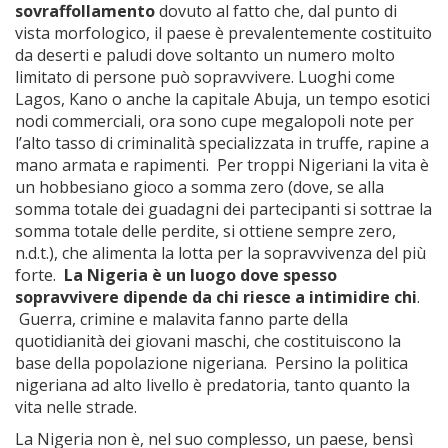
sovraffollamento
dovuto al fatto che, dal punto di
vista morfologico, il paese è prevalentemente costituito
da deserti e paludi dove soltanto un numero molto
limitato di persone può sopravvivere. Luoghi come
Lagos, Kano o anche la capitale Abuja, un tempo esotici
nodi commerciali, ora sono cupe megalopoli note per
l’alto tasso di criminalità specializzata in truffe, rapine a
mano armata e rapimenti. Per troppi Nigeriani la vita è
un hobbesiano gioco a somma zero (dove, se alla
somma totale dei guadagni dei partecipanti si sottrae la
somma totale delle perdite, si ottiene sempre zero,
n.d.t.), che alimenta la lotta per la sopravvivenza del più
forte.
La Nigeria è un luogo dove spesso
sopravvivere dipende da chi riesce a intimidire chi
.
Guerra, crimine e malavita fanno parte della
quotidianità dei giovani maschi, che costituiscono la
base della popolazione nigeriana. Persino la politica
nigeriana ad alto livello è predatoria, tanto quanto la
vita nelle strade.
La Nigeria non è, nel suo complesso, un paese, bensì