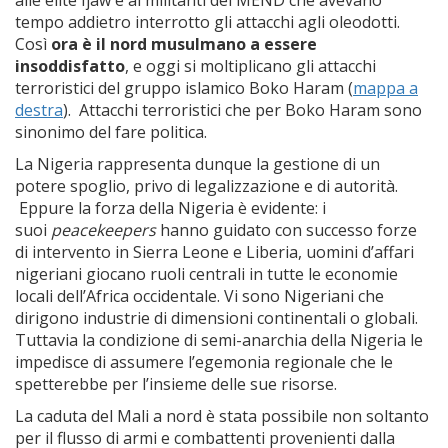
alle élite Ijaw e ai militanti del MEND che avevano
tempo addietro interrotto gli attacchi agli oleodotti.
Così
ora è il nord musulmano a essere
insoddisfatto
, e oggi si moltiplicano gli attacchi
terroristici del gruppo islamico Boko Haram (
mappa a
destra
). Attacchi terroristici che per Boko Haram sono
sinonimo del fare politica.
La Nigeria rappresenta dunque la gestione di un
potere spoglio, privo di legalizzazione e di autorità.
Eppure la forza della Nigeria è evidente: i
suoi
peacekeepers
hanno guidato con successo forze
di intervento in Sierra Leone e Liberia, uomini d’affari
nigeriani giocano ruoli centrali in tutte le economie
locali dell’Africa occidentale. Vi sono Nigeriani che
dirigono industrie di dimensioni continentali o globali.
Tuttavia la condizione di semi-anarchia della Nigeria le
impedisce di assumere l’egemonia regionale che le
spetterebbe per l’insieme delle sue risorse.
La caduta del Mali a nord è stata possibile non soltanto
per il flusso di armi e combattenti provenienti dalla