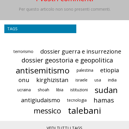
Per questo articolo non sono presenti commenti.
TAGS
dossier guerra e insurrezione
terrorismo
dossier geostoria e geopolitica
antisemitismo
etiopia
palestina
onu
kirghizistan
israele
usa
india
sudan
ucraina
shoah
libia
istituzioni
hamas
antigiudaismo
tecnologia
talebani
messico
VEDI TUTTI I TAGS