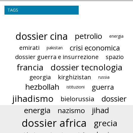
TAGS
dossier cina
petrolio
energia
crisi economica
emirati
pakistan
dossier guerra e insurrezione
spazio
francia
dossier tecnologia
georgia
kirghizistan
russia
hezbollah
guerra
istituzioni
jihadismo
dossier
bielorussia
energia
jihad
nazismo
dossier africa
grecia