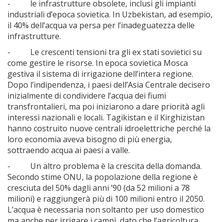
- le infrastrutture obsolete, inclusi gli impianti
industriali d’epoca sovietica. In Uzbekistan, ad esempio,
il 40% dell’acqua va persa per l’inadeguatezza delle
infrastrutture.
- Le crescenti tensioni tra gli ex stati sovietici su
come gestire le risorse. In epoca sovietica Mosca
gestiva il sistema di irrigazione dell’intera regione.
Dopo l’indipendenza, i paesi dell’Asia Centrale decisero
inizialmente di condividere l’acqua dei fiumi
transfrontalieri, ma poi iniziarono a dare priorità agli
interessi nazionali e locali. Tagikistan e il Kirghizistan
hanno costruito nuove centrali idroelettriche perché la
loro economia aveva bisogno di più energia,
sottraendo acqua ai paesi a valle.
- Un altro problema è la crescita della domanda.
Secondo stime ONU, la popolazione della regione è
cresciuta del 50% dagli anni ’90 (da 52 milioni a 78
milioni) e raggiungerà più di 100 milioni entro il 2050.
L’acqua è necessaria non soltanto per uso domestico
ma anche per irrigare i campi, dato che l’agricoltura