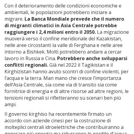
Con il deterioramento delle condizioni economiche e
ambientali, le popolazioni potrebbero iniziare a
migrare.
La Banca Mondiale prevede che il numero
di migranti climatici in Asia Centrale potrebbe
raggiungere i 2,4 milioni entro il 2050.
La migrazione
muoverà verso il confine meridionale del Kazakistan,
nelle aree circostanti la valle di Ferghana e nelle aree
intorno a Bishkek. Molti potrebbero andare a cercar
lavoro in Russia e Cina.
Potrebbero anche svilupparsi
conflitti regionali.
Già nel 2022 il Tagikistan e il
Kirghizistan hanno avuto scontri di confine violenti, per
l’acqua e la terra. Man mano che cresce l’importanza
dell’Asia Centrale, sia come via di transito sia come
fornitrice di energia e di altre risorse ad altre regioni, le
tensioni regionali si rifletteranno su scenari ben più
ampi.
Il governo kirghiso ha recentemente firmato un
accordo con aziende cinesi per la costruzione di
molteplici centrali idroelettriche che contribuiranno a
generare più energia ma ridurranno le perdite d’acqua,