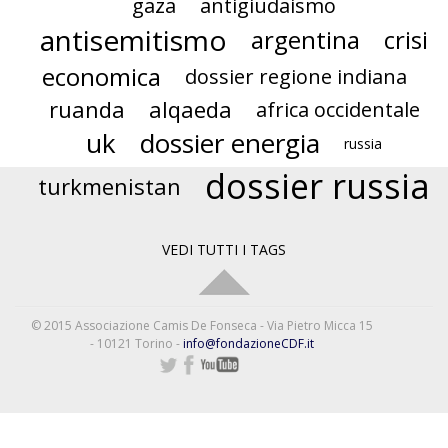
gaza
antigiudaismo
antisemitismo
argentina
crisi
economica
dossier regione indiana
ruanda
alqaeda
africa occidentale
uk
dossier energia
russia
dossier russia
turkmenistan
VEDI TUTTI I TAGS
© 2015 Associazione Camis De Fonseca - Via Pietro Micca 15
- 10121 Torino -
info@fondazioneCDF.it