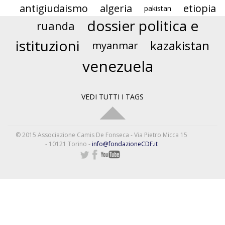
antigiudaismo
algeria
etiopia
pakistan
dossier politica e
ruanda
istituzioni
kazakistan
myanmar
venezuela
VEDI TUTTI I TAGS
© 2015 Associazione Camis De Fonseca - Via Pietro Micca 15
- 10121 Torino -
info@fondazioneCDF.it