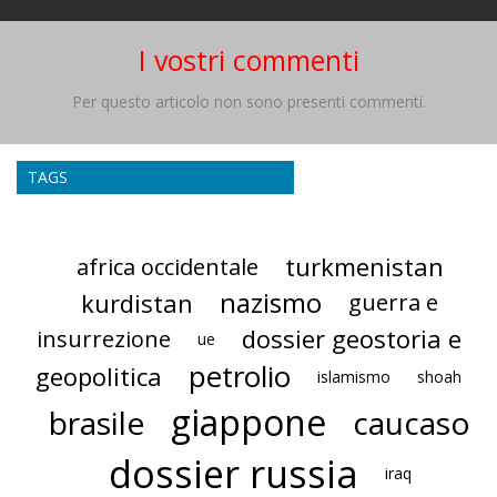
I vostri commenti
Per questo articolo non sono presenti commenti.
TAGS
turkmenistan
africa occidentale
nazismo
kurdistan
guerra e
dossier geostoria e
insurrezione
ue
petrolio
geopolitica
islamismo
shoah
giappone
brasile
caucaso
dossier russia
iraq