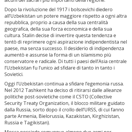
alcuni dei sacrari più importanti della regione.
Dopo la rivoluzione del 1917 i bolscevichi diedero
all’Uzbekistan un potere maggiore rispetto a ogni altra
repubblica, proprio a causa della sua centralità
geografica, della sua forza economica e della sua
cultura. Stalin decise di invertire questa tendenza e
tentò di reprimere ogni aspirazione indipendentista nel
paese, ma senza successo. Il desiderio di indipendenza
aumentò e assunse la forma di un islamismo più
conservatore e radicale. Di tutti i paesi dell’Asia centrale
l’Uzbekistan fu l’unico ad sfidare di tanto in tanto i
Sovietici.
Oggi l’Uzbekistan continua a sfidare l’egemonia russa.
Nel 2012 Tashkent ha deciso di ritirarsi dalle alleanze
politiche post-sovietiche come il CSTO (Collective
Security Treaty Organization, il blocco militare guidato
dalla Russia, sorto dopo il crollo dell’URSS, di cui fanno
parte Armenia, Bielorussia, Kazakistan, Kirghizistan,
Russia e Tagikistan).