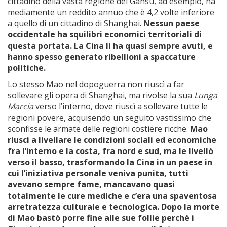
cittadino della vasta regione del Gansu, ad esempio, ha
mediamente un reddito annuo che è 4,2 volte inferiore
a quello di un cittadino di Shanghai.
Nessun paese
occidentale ha squilibri economici territoriali di
questa portata. La Cina li ha quasi sempre avuti, e
hanno spesso generato ribellioni a spaccature
politiche.
Lo stesso Mao nel dopoguerra non riuscì a far
sollevare gli opera di Shanghai, ma rivolse la sua
Lunga
Marcia
verso l’interno, dove riuscì a sollevare tutte le
regioni povere, acquisendo un seguito vastissimo che
sconfisse le armate delle regioni costiere ricche.
Mao
riuscì a livellare le condizioni sociali ed economiche
fra l’interno e la costa, fra nord e sud, ma le livellò
verso il basso, trasformando la Cina in un paese in
cui l’iniziativa personale veniva punita, tutti
avevano sempre fame, mancavano quasi
totalmente le cure mediche e c’era una spaventosa
arretratezza culturale e tecnologica. Dopo la morte
di Mao bastò porre fine alle sue follie perché i