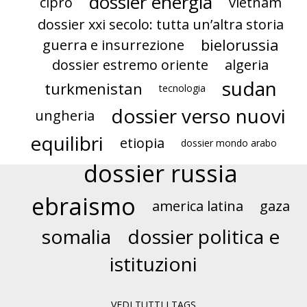
dossier energia
cipro
vietnam
dossier xxi secolo: tutta un’altra storia
bielorussia
guerra e insurrezione
dossier estremo oriente
algeria
sudan
turkmenistan
tecnologia
dossier verso nuovi
ungheria
equilibri
etiopia
dossier mondo arabo
dossier russia
ebraismo
america latina
gaza
somalia
dossier politica e
istituzioni
VEDI TUTTI I TAGS