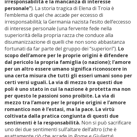
irresponsabilità e la mancanza di interesse
personale”
). La storia tragica di Elena di Troia è
l’emblema di quel che accade per eccesso di
irresponsabilità; la Germania nazista l’esito dell’eccesso
di interesse personale (una fervente fede nella
superiorità della propria razza che conduce alla
disumanizzazione di quelli che non sono abbastanza
fortunati da far parte del gruppo dei “superiori”).
Lo
scopo dell’amore per le proprie origini è difendere
dal pericolo la propria famiglia (o nazione); l’amore
per un altro essere umano significa riconoscere in
una certa misura che tutti gli esseri umani sono per
certi versi uguali. La via di mezzo tra questi due
poli è uno stato in cui la nazione è protetta ma non
per questo le passioni sono proibite. La via di
mezzo tra l’amore per le proprie origini e l’amore
romantico non è l’estasi, ma la pace. La virtù
coltivata dalla pratica congiunta di questi due
sentimenti è la responsabilità.
Non si può sacrificare
uno dei due sentimenti sull’altare dell’altro (che è
esattamente ciò che accade in
Rome e Giulietta
).