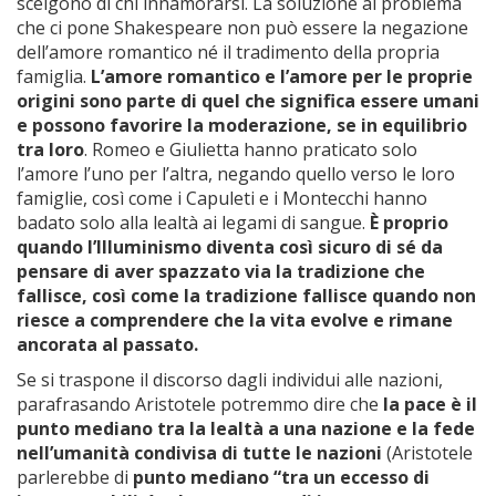
scelgono di chi innamorarsi. La soluzione al problema
che ci pone Shakespeare non può essere la negazione
dell’amore romantico né il tradimento della propria
famiglia.
L’amore romantico e l’amore per le proprie
origini sono parte di quel che significa essere umani
e possono favorire la moderazione, se in equilibrio
tra loro
. Romeo e Giulietta hanno praticato solo
l’amore l’uno per l’altra, negando quello verso le loro
famiglie, così come i Capuleti e i Montecchi hanno
badato solo alla lealtà ai legami di sangue.
È proprio
quando l’Illuminismo diventa così sicuro di sé da
pensare di aver spazzato via la tradizione che
fallisce, così come la tradizione fallisce quando non
riesce a comprendere che la vita evolve e rimane
ancorata al passato.
Se si traspone il discorso dagli individui alle nazioni,
parafrasando Aristotele potremmo dire che
la pace è il
punto mediano tra la lealtà a una nazione e la fede
nell’umanità condivisa di tutte le nazioni
(Aristotele
parlerebbe di
punto mediano “tra un eccesso di