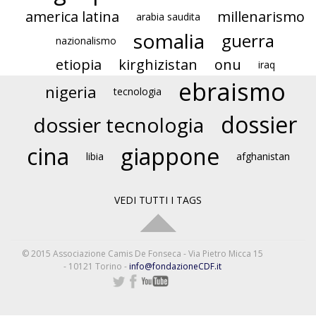
america latina
millenarismo
arabia saudita
somalia
guerra
nazionalismo
etiopia
kirghizistan
onu
iraq
ebraismo
nigeria
tecnologia
dossier
dossier tecnologia
cina
giappone
libia
afghanistan
VEDI TUTTI I TAGS
© 2015 Associazione Camis De Fonseca - Via Pietro Micca 15
- 10121 Torino -
info@fondazioneCDF.it