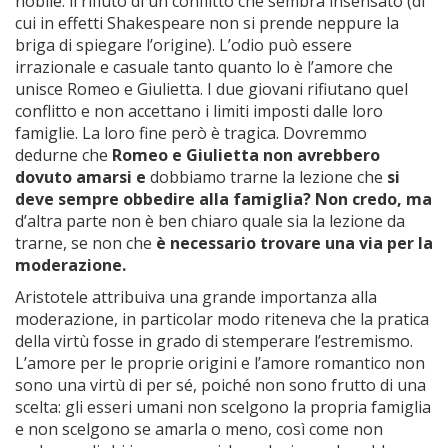
nobile: il rifiuto di un conflitto che sembra insensato (di
cui in effetti Shakespeare non si prende neppure la
briga di spiegare l’origine). L’odio può essere
irrazionale e casuale tanto quanto lo è l’amore che
unisce Romeo e Giulietta. I due giovani rifiutano quel
conflitto e non accettano i limiti imposti dalle loro
famiglie. La loro fine però è tragica. Dovremmo
dedurne che
Romeo e Giulietta non avrebbero
dovuto amarsi e
dobbiamo trarne la lezione che
si
deve sempre obbedire alla famiglia? Non credo, ma
d’altra parte non è ben chiaro quale sia la lezione da
trarne, se non che
è necessario trovare una via per la
moderazione.
Aristotele attribuiva una grande importanza alla
moderazione, in particolar modo riteneva che la pratica
della virtù fosse in grado di stemperare l’estremismo.
L’amore per le proprie origini e l’amore romantico non
sono una virtù di per sé, poiché non sono frutto di una
scelta: gli esseri umani non scelgono la propria famiglia
e non scelgono se amarla o meno, così come non