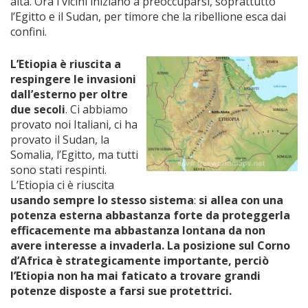
alta. Ora i vicini iniziano a preoccuparsi, soprattutto
l’Egitto e il Sudan, per timore che la ribellione esca dai
confini.
L’Etiopia è riuscita a
respingere le invasioni
dall’esterno per oltre
due secoli
. Ci abbiamo
provato noi Italiani, ci ha
provato il Sudan, la
Somalia, l’Egitto, ma tutti
sono stati respinti.
L’Etiopia ci è riuscita
usando sempre lo stesso sistema
:
si allea con una
potenza esterna abbastanza forte da proteggerla
efficacemente ma abbastanza lontana da non
avere interesse a invaderla. La posizione sul Corno
d’Africa è strategicamente importante, perciò
l’Etiopia non ha mai faticato a trovare grandi
potenze disposte a farsi sue protettrici.