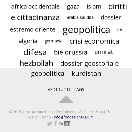
diritti
africa occidentale
gaza
islam
e cittadinanza
dossier
arabia saudita
geopolitica
estremo oriente
ue
crisi economica
algeria
germania
difesa
bielorussia
emirati
hezbollah
dossier geostoria e
geopolitica
kurdistan
VEDI TUTTI I TAGS
© 2015 Associazione Camis De Fonseca - Via Pietro Micca 15
- 10121 Torino -
info@fondazioneCDF.it