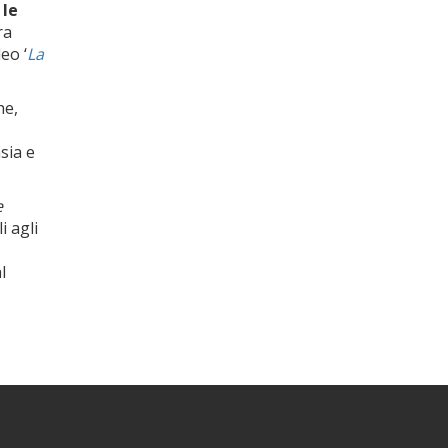
 le
ra
eo ‘
La
he,
sia e
e
i agli
l