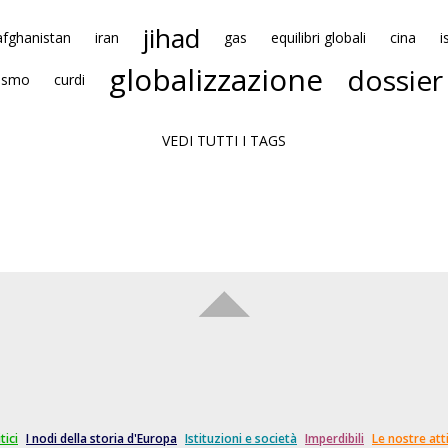
jihad
afghanistan
iran
gas
equilibri globali
cina
i
globalizzazione
dossier
mismo
curdi
VEDI TUTTI I TAGS
tici
I nodi della storia d'Europa
Istituzioni e società
Imperdibili
Le nostre atti