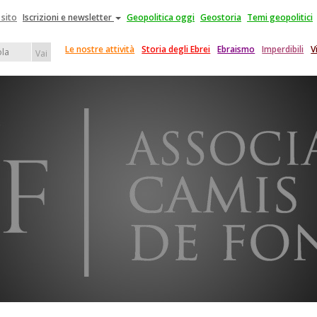
 sito
Iscrizioni e newsletter
Geopolitica oggi
Geostoria
Temi geopolitici
Le nostre attività
Storia degli Ebrei
Ebraismo
Imperdibili
V
Vai