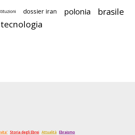
brasile
polonia
dossier iran
stituzioni
 tecnologia
vita'
Storia degli Ebrei
Attualità
Ebraismo