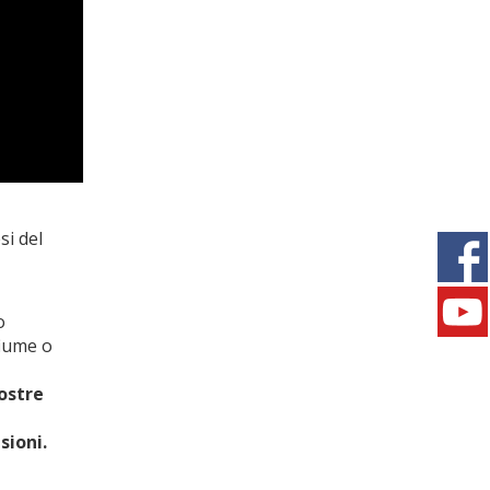
si del
o
fiume o
ostre
sioni.