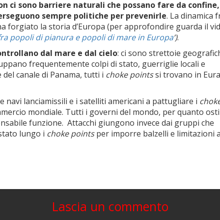
n ci sono barriere naturali che possano fare da confine,
perseguono sempre politiche per prevenirle
. La dinamica f
a forgiato la storia d’Europa (per approfondire guarda il vid
 fra popoli di pianura e popoli di mare in Europa
’)
.
ntrollano dal mare e dal cielo
: ci sono strettoie geografic
iluppano frequentemente colpi di stato, guerriglie locali e
e del canale di Panama, tutti i
choke points
si trovano in Eura
 navi lanciamissili e i satelliti americani a pattugliare i
chok
ercio mondiale. Tutti i governi del mondo, per quanto ostil
pensabile funzione. Attacchi giungono invece dai gruppi che
stato lungo i
choke points
per imporre balzelli e limitazioni a
Lascia un commento