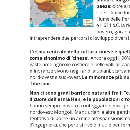
paese
: oltre a
cioè il ‘fiume l
Fiume delle Perl
e il 611 d.C. la
povero, garante
intraprendere due percorsi di sviluppo diversi
L’etnia centrale della cultura cinese è que
come sinonimo di ‘cinese’.
Ancora oggi il 90%
vaste aree agricole costiere e nelle valli alluvi
minoranze vivono negli aridi altipiani, scarsa
nord-ovest e sud-ovest.
Le minoranze più num
Tibetani.
Non ci sono gradi barriere naturali fra il “
il cuore dell’etnia Han, e le popolazioni cir
hanno sempre dovuto fronteggiare nemici prov
nordovest: Mongoli, Manciuriani e altre genti 
tentativo di porre un argine all’espansionism
d’ingegneria, che però si rivelò inutile per fer