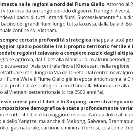
rimasta nelle regioni a nord del Fiume Giallo
. Attorno al 2
scì vittoriosa da un lungo periodo di guerre fra regni diversi,
eva i bacini di tutti i grandi fiumi. Successivamente fu la di
l bacino dei grandi fiumi lungo tutta la costa, dalla baia di Bo
ttuale confine col Vietnam.
o sempre cercato profondità strategica
(mappa a lato)
pe
ggior spazio possibile fra il proprio territorio fertile e 
ndate regolari calavano a compiere razzie dagli altipia
gione agricola, dal Tibet alla Manciuria. In alcuni periodi gli 
ro attraverso l’Asia centrale fino al Khorasan, nella regione
ll’attuale Iran, lungo la Via della Seta. Dal centro nevralgico
 il fiume Wei e il Fiume Giallo già in epoca antichissima la Ci
rca di profondità strategica: a nord fino alla Manciuria e alla
o al Vietnam settentrionale (circa 2500 anni fa).
resse cinese per il Tibet e lo Xinjiang, aree strategica
ui composizione demografica è stata profondamente varia
 è tutto: il Tibet è la maggiore riserva d’acqua dolce al mo
llo e dello Yangtze, ma anche di Mekong, Salween, Brahmaput
rolio, gas naturale, carbone e minerali ferrosi, così come il d