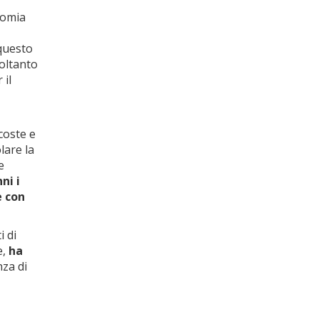
nomia
questo
soltanto
 il
coste e
lare la
e
ni i
e con
i di
e,
ha
nza di