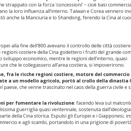
 strappato con la forza ‘concessioni’ − cioè basi commercia
evano la loro influenza all’interno. Taiwan e Corea vennero in
tò anche la Manciuria e lo Shandong, ferendo la Cina al cuo
opei alla fine dell’800 avevano il controllo delle città costiere
 regioni costiere della Cina godettero i frutti del grande c
o sviluppo economico, mentre le regioni dell’interno, quasi
ure che le collegassero all’area costiera, si impoverirono.
ese, fra le ricche regioni costiere, motore del commercio
gate a un modello agricolo, portò al crollo della dinastia
 paese, che venne trascinato nel caos della guerra civile e s
ni per fomentare la rivoluzione
: facendo leva sul malcon
ilissima guerriglia quasi ventennale, sostenuta dall’ideologia
arte della Cina storica. Espulsi gli Europei e i Giapponesi, i
mercio e agli scambi, portandolo in una prigione di povertà