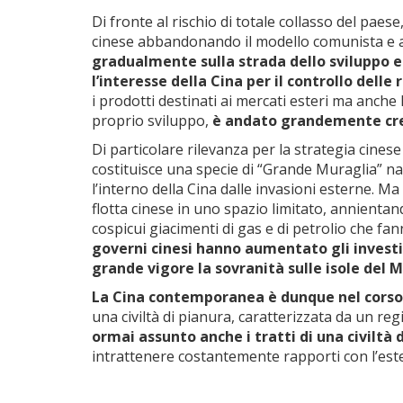
Di fronte al rischio di totale collasso del pa
cinese abbandonando il modello comunista e a
gradualmente sulla strada dello sviluppo e
l’interesse della Cina per il controllo delle
i prodotti destinati ai mercati esteri ma anche 
proprio sviluppo,
è andato grandemente cres
Di particolare rilevanza per la strategia cinese 
costituisce una specie di “Grande Muraglia” nat
l’interno della Cina dalle invasioni esterne. Ma
flotta cinese in uno spazio limitato, annientan
cospicui giacimenti di gas e di petrolio che fan
governi cinesi hanno aumentato gli investi
grande vigore la sovranità sulle isole del 
La Cina contemporanea è dunque nel cors
una civiltà di pianura, caratterizzata da un re
ormai assunto anche i tratti di una civiltà
intrattenere costantemente rapporti con l’es