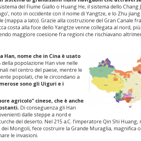
l sistema del Fiume Giallo o Huang He, il sistema dello Chang 
ungo’, noto in occidente con il nome di Yangtze, e lo Zhu jiang
e (mappa a lato). Grazie alla costruzione del Gran Canale fra
 ricca costa alla foce dello Yangtze venne collegata al nord, più
ndo maggiore coesione fra regioni che rischiavano altrimen
.
lla Han, nome che in Cina è usato
 della popolazione Han vive nelle
onali nel centro del paese, mentre le
mente popolati, che le circondano a
erose sono gli Uiguri e i
cuore agricolo” cinese, che è anche
costanti.
Di conseguenza gli Han
enienti dalle steppe a nord e
turche del deserto. Nel 215 a.C. l’imperatore Qin Shi Huang, 
o dei Mongoli, fece costruire la Grande Muraglia, magnifica 
mare le invasioni.