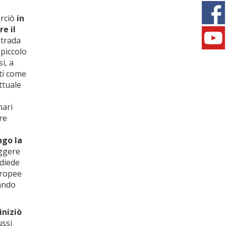
erciò
in
re il
strada
 piccolo
i, a
ati come
ttuale
mari
re
i
ngo la
uggere
 diede
uropee
rando
iniziò
ussi