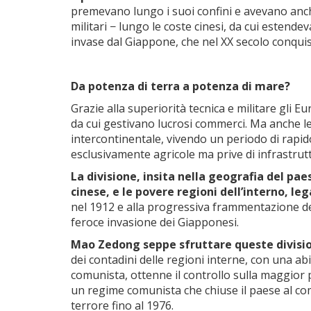
premevano lungo i suoi confini e avevano anche
militari − lungo le coste cinesi, da cui estend
invase dal Giappone, che nel XX secolo conquis
Da potenza di terra a potenza di mare?
Grazie alla superiorità tecnica e militare gli Eur
da cui gestivano lucrosi commerci. Ma anche le
intercontinentale, vivendo un periodo di rapid
esclusivamente agricole ma prive di infrastrutt
La divisione, insita nella geografia del pa
cinese, e le povere regioni dell’interno, le
nel 1912 e alla progressiva frammentazione del
feroce invasione dei Giapponesi.
Mao Zedong seppe sfruttare queste divisio
dei contadini delle regioni interne, con una ab
comunista, ottenne il controllo sulla maggior p
un regime comunista che chiuse il paese al com
terrore fino al 1976.