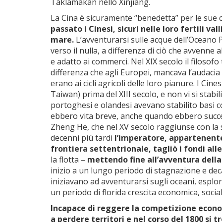
Taklamakan nello Xinjiang.
La Cina è sicuramente “benedetta” per le sue cos
passato i Cinesi, sicuri nelle loro fertili va
mare.
L’avventurarsi sulle acque dell’Oceano Pa
verso il nulla, a differenza di ciò che avvenn
e adatto ai commerci. Nel XIX secolo il filosof
differenza che agli Europei, mancava l’audacia 
erano ai cicli agricoli delle loro pianure. I Ci
Taiwan) prima del XIII secolo, e non vi si stab
portoghesi e olandesi avevano stabilito basi com
ebbero vita breve, anche quando ebbero succes
Zheng He, che nel XV secolo raggiunse con la su
decenni più tardi
l’imperatore, appartenente
frontiera settentrionale, tagliò i fondi all
la flotta –
mettendo fine all’avventura della
inizio a un lungo periodo di stagnazione e de
iniziavano ad avventurarsi sugli oceani, espl
un periodo di florida crescita economica, social
Incapace di reggere la competizione econom
a perdere territori e nel corso del 1800 si