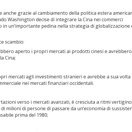
le anche grazie al cambiamento della politica estera america
ando Washington decise di integrare la Cina nei commerci
o in un’importante pedina nella strategia di globalizzazione 
ce scambio:
bbero aperto i propri mercati ai prodotti cinesi e avrebbero
a Cina;
i mercati agli investimenti stranieri e avrebbe a sua volta
mmerciale nei mercati finanziari occidentali.
zioni verso i mercati avanzati, è cresciuta a ritmi vertiginos
a di milioni di persone di passare da un’economia di sussiste
sabile prima del 1980;