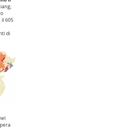
Jiang,
 o
 il 605
ti di
nel
opera