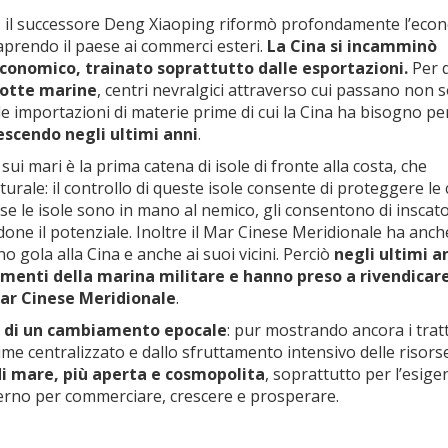
ese, il successore Deng Xiaoping riformò profondamente l’eco
prendo il paese ai commerci esteri.
La Cina si incamminò
conomico, trainato soprattutto dalle esportazioni.
Per 
 rotte marine
, centri nevralgici attraverso cui passano non 
le importazioni di materie prime di cui la Cina ha bisogno per
cendo negli ultimi anni
.
sui mari è la prima catena di isole di fronte alla costa, che
urale: il controllo di queste isole consente di proteggere le 
 se le isole sono in mano al nemico, gli consentono di inscato
done il potenziale. Inoltre il Mar Cinese Meridionale ha anch
no gola alla Cina e anche ai suoi vicini. Perciò
negli ultimi an
menti della marina militare e hanno preso a rivendicar
Mar Cinese Meridionale
.
o di un cambiamento epocale
: pur mostrando ancora i tratt
gime centralizzato e dallo sfruttamento intensivo delle risors
 di mare, più aperta e cosmopolita
, soprattutto per l’esige
terno per commerciare, crescere e prosperare.