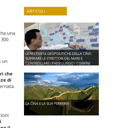
ARTICOLI
, ha una
i 300
LE NECESSITà GEOPOLITICHE DELLA CINA:
SUPERARE LE STRETTOIE DEL MARE E
n un
CONTROLLARE I PAESI LUNGO I CONFINI
ri che
nze di
vernata
LA CINA E LA SUA PERIFERIA
zioni
i
no il