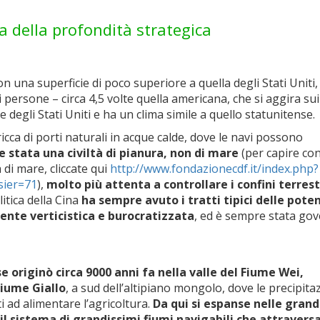
ca della profondità strategica
on una superficie di poco superiore a quella degli Stati Uniti
i persone – circa 4,5 volte quella americana, che si aggira su
ne degli Stati Uniti e ha un clima simile a quello statunitense.
icca di porti naturali in acque calde, dove le navi possono
 stata una civiltà di pianura, non di mare
(per capire co
à di mare, cliccate qui
http://www.fondazionecdf.it/in
dex.php?
sier=71
),
molto più attenta a controllare i confini terrest
itica della Cina
ha sempre avuto i tratti tipici delle pote
ente verticistica e burocratizzata
, ed è sempre stata go
se originò circa 9000 anni fa nella valle del Fiume Wei,
Fiume Giallo
, a sud dell’altipiano mongolo, dove le precipita
i ad alimentare l’agricoltura.
Da qui si espanse nelle grand
il sistema di grandissimi fiumi navigabili che attraversa