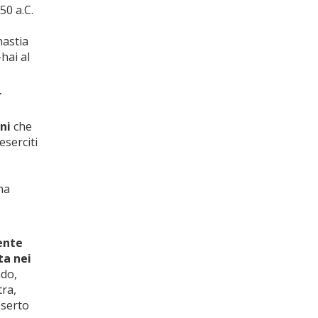
50 a.C.
nastia
-hai al
r
i
ni
che
eserciti
na
mente
ta nei
ndo,
ra,
eserto