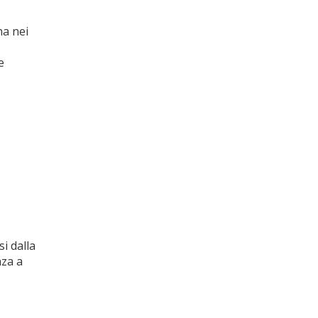
na nei
e
i dalla
nza a