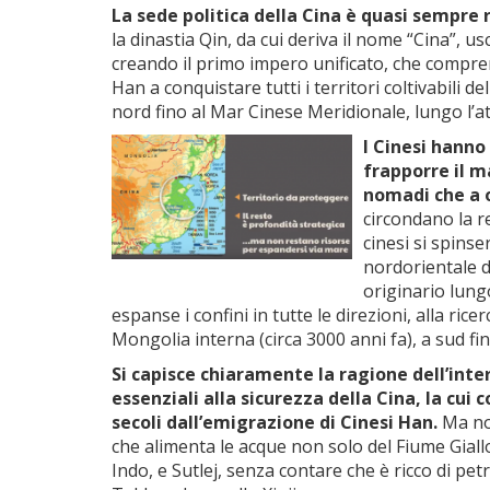
La sede politica della Cina è quasi sempre 
la dinastia Qin, da cui deriva il nome “Cina”, u
creando il primo impero unificato, che comprend
Han a conquistare tutti i territori coltivabili de
nord fino al Mar Cinese Meridionale, lungo l’a
I Cinesi hann
frapporre il ma
nomadi che a o
circondano la re
cinesi si spinse
nordorientale de
originario lungo
espanse i confini in tutte le direzioni, alla rice
Mongolia interna (circa 3000 anni fa), a sud fin
Si capisce chiaramente la ragione dell’inte
essenziali alla sicurezza della Cina, la c
secoli dall’emigrazione di Cinesi Han.
Ma non
che alimenta le acque non solo del Fiume Gia
Indo, e Sutlej, senza contare che è ricco di pet