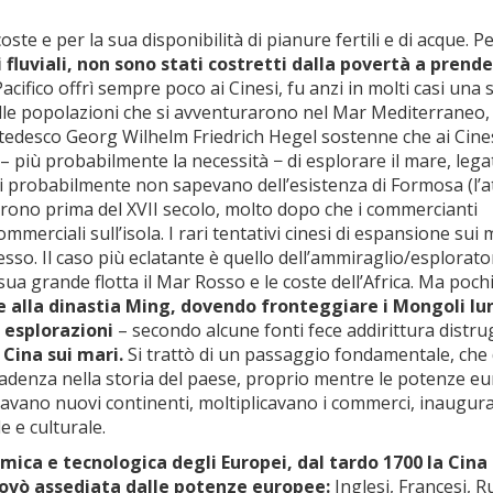
te e per la sua disponibilità di pianure fertili e di acque. P
lli fluviali, non sono stati costretti dalla povertà a prende
cifico offrì sempre poco ai Cinesi, fu anzi in molti casi una 
e alle popolazioni che si avventurarono nel Mar Mediterraneo,
o tedesco Georg Wilhelm Friedrich Hegel sostenne che ai Cines
– più probabilmente la necessità − di esplorare il mare, leg
nesi probabilmente non sapevano dell’esistenza di Formosa (l’a
ilirono prima del XVII secolo, molto dopo che i commercianti
merciali sull’isola. I rari tentativi cinesi di espansione sui 
so. Il caso più eclatante è quello dell’ammiraglio/esplorato
a grande flotta il Mar Rosso e le coste dell’Africa. Ma poch
 alla dinastia Ming, dovendo fronteggiare i Mongoli lu
e esplorazioni
– secondo alcune fonti fece addirittura distr
 Cina sui mari.
Si trattò di un passaggio fondamentale, che
cadenza nella storia del paese, proprio mentre le potenze e
oravano nuovi continenti, moltiplicavano i commerci, inaugu
e e culturale.
ica e tecnologica degli Europei, dal tardo 1700 la Cina 
 trovò assediata dalle potenze europee:
Inglesi, Francesi, R