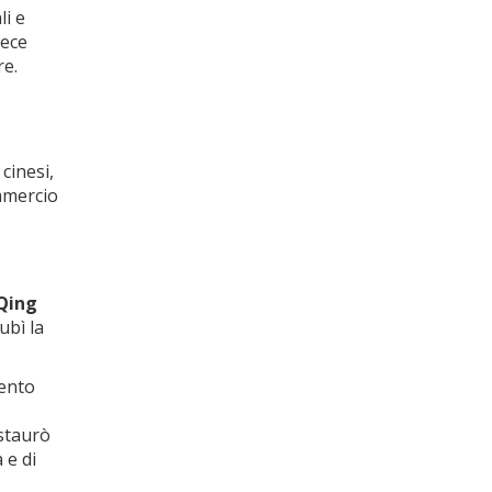
li e
vece
re.
 cinesi,
ommercio
 Qing
ubì la
tento
nstaurò
 e di