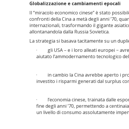
Globalizzazione e cambiamenti epocali
Il “miracolo economico cinese” è stato possibi
confronti della Cina a metà degli anni ’70, qu
internazionali, trasformando il gigante asiatic
allontanandola dalla Russia Sovietica.
La strategia si basava tacitamente su un dupli
· gli USA – e i loro alleati europei − avre
aiutato l’ammodernamento tecnologico dell
· in cambio la Cina avrebbe aperto i propr
investito i risparmi generati dal surplus co
· l’economia cinese, trainata dalle esporta
fine degli anni ’70, permettendo a centinai
un livello di consumo assolutamente impen