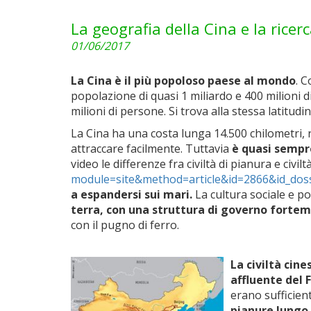
La geografia della Cina e la ricer
01/06/2017
La Cina è il più popoloso paese al mondo
. C
popolazione di quasi 1 miliardo e 400 milioni d
milioni di persone. Si trova alla stessa latitudi
La Cina ha una costa lunga 14.500 chilometri, r
attraccare facilmente. Tuttavia
è quasi sempre
video le differenze fra civiltà di pianura e civilt
module=site&method=art
icle&id=2866&id_dos
a espandersi sui mari.
La cultura sociale e pol
terra, con una struttura di governo fortem
con il pugno di ferro.
La civiltà cine
affluente del 
erano sufficient
pianure lungo 