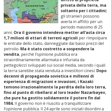
privata della terra, ma
soltanto per i cittadini;
gli stranieri possono
averla in affitto per un
periodo massimo di 25
anni.
Ora il governo intendeva metter all’asta circa
1,7 milioni di ettari di terreni agricoli
per rimpolpare
le entrate dello stato, danneggiate dai bassi prezzi del
petrolio.
Ma è stato costretto a sospendere la
vendita
, perché l’opinione pubblica era
straordinariamente allarmata e infuriata da
pettegolezzi sviluppati sui social media, secondo i quali
la terra sarebbe stata venduta a investitori cinesi.
Dopo
decenni di propaganda sovietica e millenni di
esperienza di migrazioni e invasioni, i Kazaki
temono irrazionalmente la perdita della loro terra,
fino al punto di ribellarsi al loro leader
Nazarbayev,
che pure ha gestito solidamente il potere fin dal
1984.
Il governo non è riuscito a tranquillizzare
l’opinione pubblica. Il 24 aprile sono iniziati disordini a