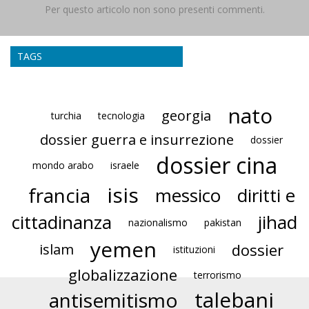
Per questo articolo non sono presenti commenti.
TAGS
nato
georgia
turchia
tecnologia
dossier guerra e insurrezione
dossier
dossier cina
mondo arabo
israele
isis
francia
messico
diritti e
cittadinanza
jihad
nazionalismo
pakistan
yemen
dossier
islam
istituzioni
globalizzazione
terrorismo
talebani
antisemitismo