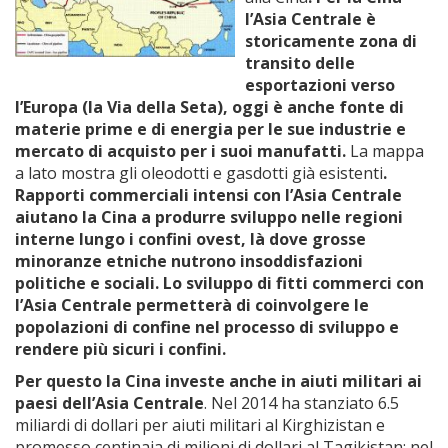
l’Asia Centrale è
storicamente zona di
transito delle
esportazioni verso
l’Europa (la Via della Seta), oggi è anche fonte di
materie prime e di energia per le sue industrie e
mercato di acquisto per i suoi manufatti.
La mappa
a lato mostra gli oleodotti e gasdotti già esistenti
.
Rapporti commerciali intensi con l’Asia Centrale
aiutano la Cina a produrre sviluppo nelle regioni
interne lungo i confini ovest, là dove grosse
minoranze etniche nutrono insoddisfazioni
politiche e sociali. Lo sviluppo di fitti commerci con
l’Asia Centrale permetterà di coinvolgere le
popolazioni di confine nel processo di sviluppo e
rendere più sicuri i confini.
Per questo la Cina investe anche in aiuti militari ai
paesi dell’Asia Centrale
. Nel 2014 ha stanziato 6.5
miliardi di dollari per aiuti militari al Kirghizistan e
promesso centinaia di milioni di dollari al Tagikistan; nel