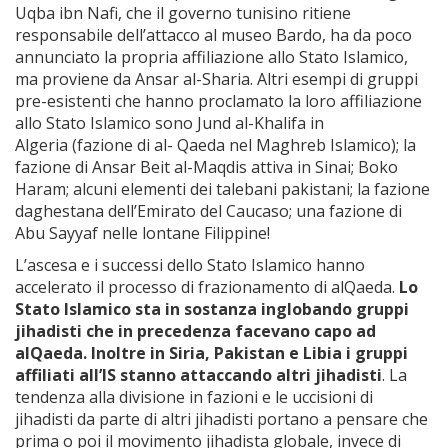
Uqba ibn Nafi, che il governo tunisino ritiene
responsabile dell’attacco al museo Bardo, ha da poco
annunciato la propria affiliazione allo Stato Islamico,
ma proviene da Ansar al-Sharia. Altri esempi di gruppi
pre-esistenti che hanno proclamato la loro affiliazione
allo Stato Islamico sono Jund al-Khalifa in
Algeria (fazione di al- Qaeda nel Maghreb Islamico); la
fazione di Ansar Beit al-Maqdis attiva in Sinai; Boko
Haram; alcuni elementi dei talebani pakistani; la fazione
daghestana dell’Emirato del Caucaso; una fazione di
Abu Sayyaf nelle lontane Filippine!
L’ascesa e i successi dello Stato Islamico hanno
accelerato il processo di frazionamento di alQaeda.
Lo
Stato Islamico sta in sostanza inglobando gruppi
jihadisti che in precedenza facevano capo ad
alQaeda. Inoltre in Siria, Pakistan e Libia i gruppi
affiliati all’IS stanno attaccando altri jihadisti
. La
tendenza alla divisione in fazioni e le uccisioni di
jihadisti da parte di altri jihadisti portano a pensare che
prima o poi il movimento jihadista globale, invece di