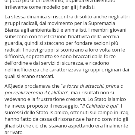
di poco più di un decennio, alQaeda era diventato
irrilevante come modello per gli jihadisti.
La stessa dinamica si riscontra di solito anche negli altri
gruppi radicali, dal movimento per la Supremazia
Bianca agli ambientalisti e animalisti. I membri giovani
subiscono con frustrazione l’inattività della vecchia
guardia, quindi si staccano per fondare sezioni più
radicali. I nuovi gruppi si scontrano a loro volta con le
difficoltà, soprattutto se sono braccati dalle forze
dell’ordine e dai servizi di sicurezza, e ricadono
nell’inefficienza che caratterizzava i gruppi originari dai
quali si erano staccati.
AlQaeda proclamava che “
a forza di attacchi, prima o
poi realizzeremo il Califfato
”, ma i risultati non si
vedevano e la frustrazione cresceva. Lo Stato Islamico
ha invece proposto il messaggio, “
Il Califfato
è qui
”. I
successi dello Stato Islamico, ottenuti sul campo in Iraq,
hanno fatto da cassa di risonanza e hanno convinto gli
jihadisti che ciò che stavano aspettando era finalmente
arrivato.