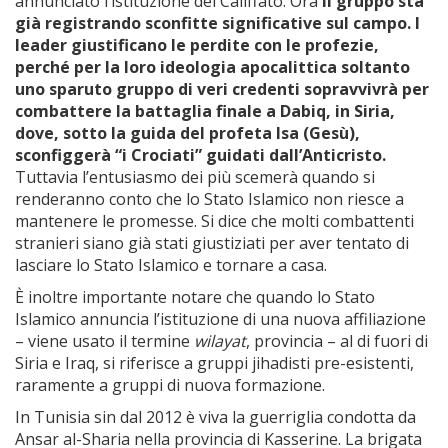
annunciato l’istituzione del Califfato. Ora
il gruppo sta
già registrando sconfitte significative sul campo.
I
leader giustificano le perdite con le profezie,
perché per la loro ideologia apocalittica soltanto
uno sparuto gruppo di veri credenti sopravvivrà per
combattere la battaglia finale a Dabiq, in Siria,
dove, sotto la guida del profeta Isa (Gesù),
sconfiggerà “i Crociati” guidati dall’Anticristo.
Tuttavia l’entusiasmo dei più scemerà quando si
renderanno conto che lo Stato Islamico non riesce a
mantenere le promesse. Si dice che molti combattenti
stranieri siano già stati giustiziati per aver tentato di
lasciare lo Stato Islamico e tornare a casa.
È inoltre importante notare che quando lo Stato
Islamico annuncia l’istituzione di una nuova affiliazione
– viene usato il termine
wilayat
, provincia – al di fuori di
Siria e Iraq, si riferisce a gruppi jihadisti pre-esistenti,
raramente a gruppi di nuova formazione.
In Tunisia sin dal 2012 è viva la guerriglia condotta da
Ansar al-Sharia nella provincia di Kasserine. La brigata