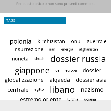
Per questo articolo non sono presenti commenti.
TAGS
polonia
kirghizistan
onu
guerra e
insurrezione
iran
energia
afghanistan
dossier russia
moneta
shoah
giappone
dossier
ue
europa
globalizzazione
alqaeda
dossier asia
libano
nazismo
centrale
egitto
estremo oriente
turchia
ucraina