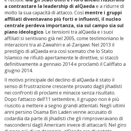
a contrastare la leadership di alQaeda
e a ridurre di
molto la sua capacità di attacco. Così
mentre i gruppi
affiliati diventavano più forti e influenti, il nucleo
centrale perdeva importanza, sia sul campo sia sul
piano ideologico
. Le tensioni tra alQaeda e i suoi
affiliati si sentivano già nel 2005, come testimoniano le
interazioni tra al-Zawahiri e al-Zarqawi. Nel 2013 il
prestigio di alQaeda era così scemato che lo Stato
Islamico ne rifiutò apertamente le direttive, si staccò
definitivamente a gennaio 2014 e proclamò il Califfato a
giugno 2014.
Il motivo principale del declino di alQaeda è stato il
senso di frustrazione crescente provato dagli jihadisti
nei confronti di proclami e minacce senza risultato.
Dopo l’attacco dell’11 settembre, il gruppo non è più
riuscito a mettere a segno grandi attentati. Negli ultimi
anni persino Osama Bin Laden venne accusato di
codardia da parte di jihadisti che gli rimproveravano di
nascondersi dagli Americani invece di attaccarli. Nel giro