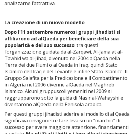
analizzarne l’attrattiva.
La creazione di un nuovo modello
Dopo l’11 settembre numerosi gruppi jihadisti si
affiliarono ad alQaeda per beneficiare della sua
popolarità e del suo successo
: tra questi
l’organizzazione guidata da al-Zarqawi, Al-Jama'at al-
Tawhid wa al-Jihad, divenuto nel 2004 alQaeda nella
Terra dei due Fiumi o al Qaeda in Iraq, quindi Stato
Islamico dell’Iraq e del Levante e infine Stato Islamico. Il
Gruppo Salafita per la Predicazione e il Combattimento
in Algeria nel 2006 divenne alQaeda nel Maghreb
Islamico. Alcuni gruppuscoli yemeniti nel 2009 si
raggrupparono sotto la guida di Nasir al-Wahayshi e
diventarono alQaeda nella Penisola arabica.
Per questi gruppi jihadisti aderire al modello di al Qaeda
significava rinvigorirsi e fare leva su un “marchio” di
successo per avere maggiore attenzione, finanziamenti
e reclute.
Ma gli Stati Uniti e i loro alleati riuscirono