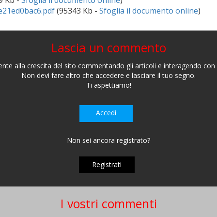
9 Kb -
Sfoglia il documento online
)
de21ed0bac6.pdf
(95343 Kb -
Sfoglia il documento online
)
Lascia un commento
nte alla crescita del sito commentando gli articoli e interagendo con gl
Non devi fare altro che accedere e lasciare il tuo segno.
Ti aspettiamo!
Accedi
Non sei ancora registrato?
Registrati
I vostri commenti