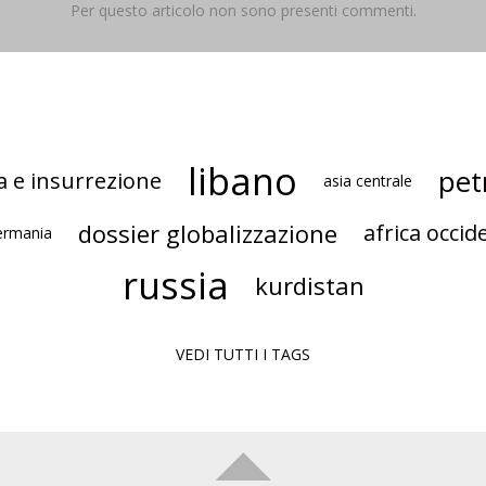
Per questo articolo non sono presenti commenti.
libano
pet
a e insurrezione
asia centrale
dossier globalizzazione
africa occid
ermania
russia
kurdistan
VEDI TUTTI I TAGS