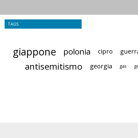
TAGS
giappone
polonia
cipro
guerr
antisemitismo
georgia
gas
g