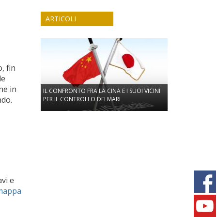
ARTICOLI
, fin
le
ne in
IL CONFRONTO FRA LA CINA E I SUOI VICINI
ondo.
PER IL CONTROLLO DEI MARI
vi e
mappa