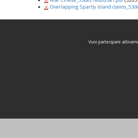
Mar Cinese_53de21ed0b5a1.pdf
(5263
Overlapping Spartly island claims_53
Vuoi partecipare attivame