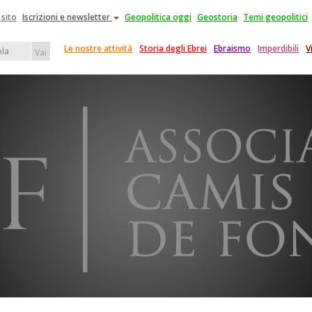
 sito
Iscrizioni e newsletter
Geopolitica oggi
Geostoria
Temi geopolitici
Le nostre attività
Storia degli Ebrei
Ebraismo
Imperdibili
V
Vai