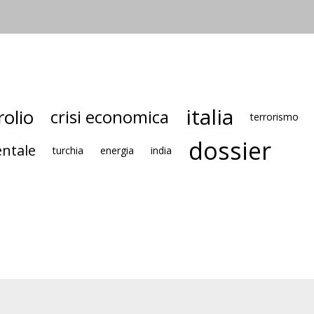
italia
rolio
crisi economica
terrorismo
dossier
entale
turchia
energia
india