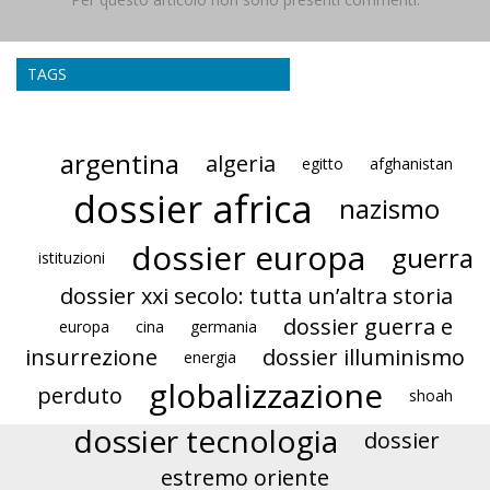
TAGS
argentina
algeria
egitto
afghanistan
dossier africa
nazismo
dossier europa
guerra
istituzioni
dossier xxi secolo: tutta un’altra storia
dossier guerra e
europa
cina
germania
insurrezione
dossier illuminismo
energia
globalizzazione
perduto
shoah
dossier tecnologia
dossier
estremo oriente