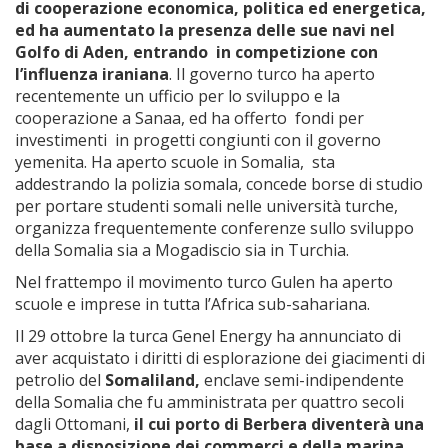
di cooperazione economica, politica ed energetica,
ed ha aumentato la presenza delle sue navi nel
Golfo di Aden, entrando in competizione con
l’influenza iraniana
. Il governo turco ha aperto
recentemente un ufficio per lo sviluppo e la
cooperazione a Sanaa, ed ha offerto fondi per
investimenti in progetti congiunti con il governo
yemenita. Ha aperto scuole in Somalia, sta
addestrando la polizia somala, concede borse di studio
per portare studenti somali nelle università turche,
organizza frequentemente conferenze sullo sviluppo
della Somalia sia a Mogadiscio sia in Turchia.
Nel frattempo il movimento turco Gulen ha aperto
scuole e imprese in tutta l’Africa sub-sahariana.
Il 29 ottobre la turca Genel Energy ha annunciato di
aver acquistato i diritti di esplorazione dei giacimenti di
petrolio del
Somaliland,
enclave semi-indipendente
della Somalia che fu amministrata per quattro secoli
dagli Ottomani,
il cui porto di Berbera diventerà una
base a disposizione dei commerci e della marina