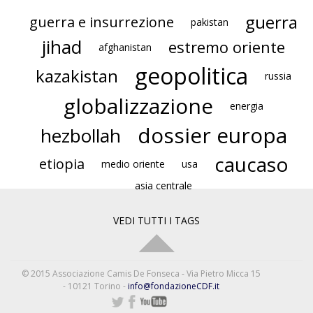
guerra
guerra e insurrezione
pakistan
jihad
estremo oriente
afghanistan
geopolitica
kazakistan
russia
globalizzazione
energia
dossier europa
hezbollah
caucaso
etiopia
medio oriente
usa
asia centrale
VEDI TUTTI I TAGS
© 2015 Associazione Camis De Fonseca - Via Pietro Micca 15
- 10121 Torino -
info@fondazioneCDF.it