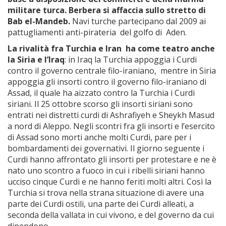
militare turca. Berbera si affaccia sullo stretto di
Bab el-Mandeb.
Navi turche partecipano dal 2009 ai
pattugliamenti anti-pirateria del golfo di Aden.
La rivalità fra Turchia e Iran ha come teatro anche
la Siria e l’Iraq
: in Iraq la Turchia appoggia i Curdi
contro il governo centrale filo-iraniano, mentre in Siria
appoggia gli insorti contro il governo filo-iraniano di
Assad, il quale ha aizzato contro la Turchia i Curdi
siriani. Il 25 ottobre scorso gli insorti siriani sono
entrati nei distretti curdi di Ashrafiyeh e Sheykh Masud
a nord di Aleppo. Negli scontri fra gli insorti e l’esercito
di Assad sono morti anche molti Curdi, pare per i
bombardamenti dei governativi. Il giorno seguente i
Curdi hanno affrontato gli insorti per protestare e ne è
nato uno scontro a fuoco in cui i ribelli siriani hanno
ucciso cinque Curdi e ne hanno feriti molti altri. Così la
Turchia si trova nella strana situazione di avere una
parte dei Curdi ostili, una parte dei Curdi alleati, a
seconda della vallata in cui vivono, e del governo da cui