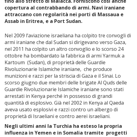
fino allo stretto di Malacca. Forniscono così anche
copertura al contrabbando di armi. Navi iraniane
attraccano con regolarità nei porti di Massaua e
Assab in Eritrea, e a Port Sudan.
Nel 2009 l’aviazione israeliana ha colpito tre convogli di
armi iraniane che dal Sudan si dirigevano verso Gaza,
nel 2011 ha colpito un altro convoglio e lo scorso 24
ottobre ha bombardato la fabbrica di armi Yarmuk a
Kartoum (Sudan), di proprietà delle Guardie
Rivoluzionarie Islamiche iraniane, che produce
munizioni e razzi per la striscia di Gaza e il Sinai. Lo
scorso giugno due membri delle brigate Al Quds delle
Guardie Rivoluzionarie Islamiche iraniane sono stati
arrestati in Kenya perché in possesso di grandi
quantità di esplosivo. Già nel 2002 in Kenya al Qaeda
aveva usato esplosivi e razzi contro un albergo di
proprietà di Israeliani e contro aerei israeliani.
Negli ultimi anni la Turchia ha esteso la propria
influenza in Yemen e in Somalia tramite progetti