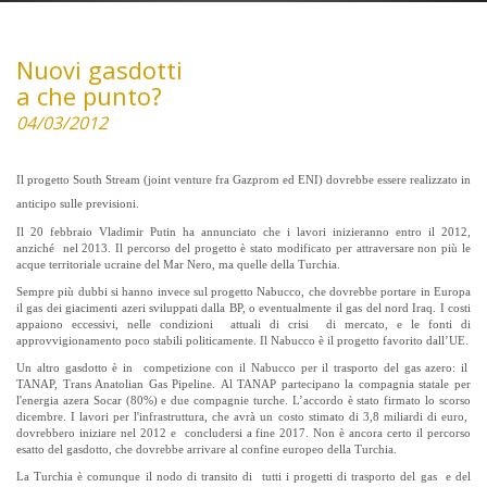
Nuovi gasdotti
a che punto?
04/03/2012
Il progetto South Stream (joint venture fra Gazprom ed ENI) dovrebbe essere realizzato in
anticipo sulle previsioni.
Il 20 febbraio Vladimir Putin ha annunciato che i lavori inizieranno entro il 2012,
anziché nel 2013. Il percorso del progetto è stato modificato per attraversare non più le
acque territoriale ucraine del Mar Nero, ma quelle della Turchia.
Sempre più dubbi si hanno invece sul progetto Nabucco, che dovrebbe portare in Europa
il gas dei giacimenti azeri sviluppati dalla BP, o eventualmente il gas del nord Iraq. I costi
appaiono eccessivi, nelle condizioni attuali di crisi di mercato, e le fonti di
approvvigionamento poco stabili politicamente. Il Nabucco è il progetto favorito dall’UE.
Un altro gasdotto è in competizione con il Nabucco per il trasporto del gas azero: il
TANAP, Trans Anatolian Gas Pipeline. Al TANAP partecipano la compagnia statale per
l'energia azera Socar (80%) e due compagnie turche. L’accordo è stato firmato lo scorso
dicembre. I lavori per l'infrastruttura, che avrà un costo stimato di 3,8 miliardi di euro,
dovrebbero iniziare nel 2012 e concludersi a fine 2017. Non è ancora certo il percorso
esatto del gasdotto, che dovrebbe arrivare al confine europeo della Turchia.
La Turchia è comunque il nodo di transito di tutti i progetti di trasporto del gas e del