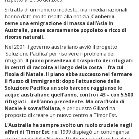
Si tratta di un numero modesto, ma i media nazionali
hanno dato molto risalto alla notizia.
Canberra
teme una emigrazione di massa dall’Asia in
Australia, paese scarsamente popolato e ricco di
risorse naturali.
Nel 2001 il governo australiano avviò il progetto
‘Soluzione Pacifica’ per risolvere il problema dei
rifugiati.
Il piano prevedeva il trasporto dei rifugiati
in centri di raccolta al largo della costa – fra cui
l’Isola di Natale. Il piano ebbe successo nel fermare
il flusso di immigranti: dopo l’attuazione della
Soluzione Pacifica un solo barcone raggiunse le
acque australiane quell’anno, contro i 43 – con 5.500
rifugiati - dell’anno precedente. Ma ora l’Isola di
Natale è sovraffollata
, e per questo Gillard ha
proposto di creare un nuovo centro a Timor Est.
L’Australia ha sempre svolto un ruolo cruciale negli
affari di Timor Est
: nel 1999 dispiegò un contingente
sotto l’egida delle Nazioni Unite per riportare la calma