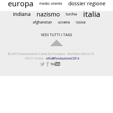
europa
dossier regione
medio oriente
italia
nazismo
indiana
turchia
afghanistan
ucraina
russia
VEDI TUTTI I TAGS
© 2015 Associazione Camis De Fonseca - Via Pietro Micca 15
- 10121 Torino -
info@fondazioneCDF.it