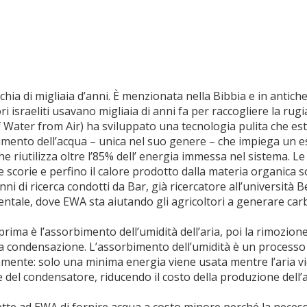
chia di migliaia d’anni. È menzionata nella Bibbia e in antich
i israeliti usavano migliaia di anni fa per raccogliere la rugi
 Water from Air) ha sviluppato una tecnologia pulita che es
bimento dell’acqua – unica nel suo genere – che impiega un e
 riutilizza oltre l’85% dell’ energia immessa nel sistema. Le
le scorie e perfino il calore prodotto dalla materia organica s
nni di ricerca condotti da Bar, già ricercatore all’università
dentale, dove EWA sta aiutando gli agricoltori a generare carb
 prima è l’assorbimento dell’umidità dell’aria, poi la rimozion
e la condensazione. L’assorbimento dell’umidità è un processo e
mente: solo una minima energia viene usata mentre l’aria vie
del condensatore, riducendo il costo della produzione dell’a