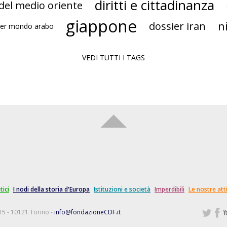
diritti e cittadinanza
 del medio oriente
giappone
n
dossier iran
ier mondo arabo
VEDI TUTTI I TAGS
tici
I nodi della storia d'Europa
Istituzioni e società
Imperdibili
Le nostre atti
15 - 10121 Torino -
info@fondazioneCDF.it