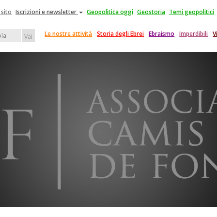
 sito
Iscrizioni e newsletter
Geopolitica oggi
Geostoria
Temi geopolitici
Le nostre attività
Storia degli Ebrei
Ebraismo
Imperdibili
V
Vai