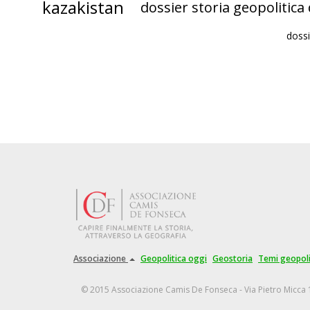
kazakistan
dossier storia geopolitica
doss
Associazione
Geopolitica oggi
Geostoria
Temi geopoli
© 2015 Associazione Camis De Fonseca - Via Pietro Micca 