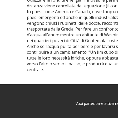
Utilizzare le fonti di energia rinnovabile perm
distanza viene cancellata dall’equazione (il co
In paesi come America e Canada, dove l’acqua do
paesi emergenti ed anche in quelli industrializz
vengono chiusi i rubinetti delle docce, raccon
trasportata dalla Grecia. Per fare un confront
d’acqua all’anno: mentre un abitante di Washing
nei quartieri poveri di Città di Guatemala coste
Anche se l’acqua pulita per bere e per lavarsi
contribuire a un cambiamento: "Un km cubo di 
tutte le loro necessità idriche, oppure abbast
verso l’alto o verso il basso, e produrrà qualu
centrale.
Vuoi partecipare attivame