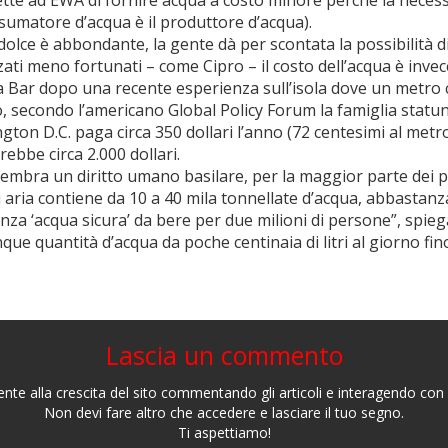
ette ad EWA di fornire acqua a costo minore perché la necessi
nsumatore d’acqua è il produttore d’acqua).
lce è abbondante, la gente dà per scontata la possibilità di 
ati meno fortunati – come Cipro – il costo dell’acqua è invece
ta Bar dopo una recente esperienza sull’isola dove un metro
o, secondo l’americano Global Policy Forum la famiglia stat
ton D.C. paga circa 350 dollari l’anno (72 centesimi al metr
rebbe circa 2.000 dollari.
 sembra un diritto umano basilare, per la maggior parte dei 
aria contiene da 10 a 40 mila tonnellate d’acqua, abbastan
anza ‘acqua sicura’ da bere per due milioni di persone”, spi
nque quantità d’acqua da poche centinaia di litri al giorno fi
Lascia un commento
nte alla crescita del sito commentando gli articoli e interagendo con gl
Non devi fare altro che accedere e lasciare il tuo segno.
Ti aspettiamo!