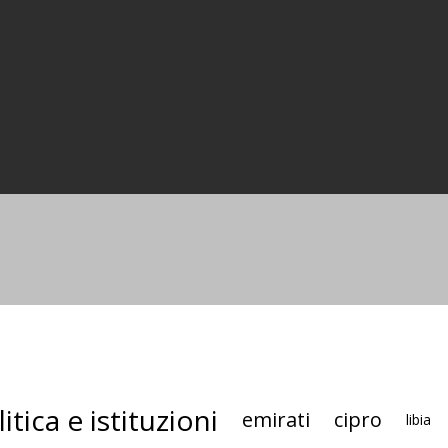
itica e istituzioni
emirati
cipro
libia