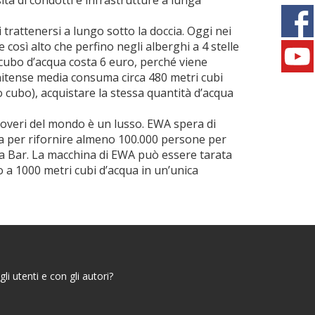
tà di condotti e infrastrutture a lunga
trattenersi a lungo sotto la doccia. Oggi nei
 così alto che perfino negli alberghi a 4 stelle
 cubo d’acqua costa 6 euro, perché viene
unitense media consuma circa 480 metri cubi
o cubo), acquistare la stessa quantità d’acqua
poveri del mondo è un lusso. EWA spera di
za per rifornire almeno 100.000 persone per
ega Bar. La macchina di EWA può essere tarata
no a 1000 metri cubi d’acqua in un’unica
i utenti e con gli autori?