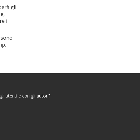
derà gli
se,
re i
e sono
mp.
i utenti e con gli autori?