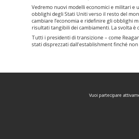
Vedremo nuovi modelli economici e militari e u
obblighi degli Stati Uniti verso il resto del mo
cambiare l’economia e ridefinire gli obblighi m
risultati tangibili dei cambiamenti. La svolta è 
Tutti i presidenti di transizione – come Rea
stati disprezzati dall'establishment finché n
Vuoi partecipare attivame