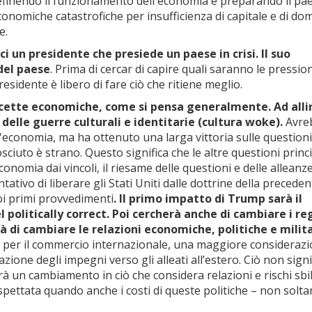
finendo il funzionamento dell'economia e preparando il pae
onomiche catastrofiche per insufficienza di capitale e di do
e.
ci un presidente che presiede un paese in crisi. Il suo
del paese
. Prima di cercar di capire quali saranno le pressio
idente è libero di fare ciò che ritiene meglio.
ricette economiche, come si pensa generalmente. Ad alli
o delle guerre culturali e identitarie (cultura woke).
Avre
l'economia, ma ha ottenuto una larga vittoria sulle questioni
ciuto è strano. Questo significa che le altre questioni princi
onomia dai vincoli, il riesame delle questioni e delle alleanz
 tentativo di liberare gli Stati Uniti dalle dottrine della precede
i primi provvedimenti
. Il primo impatto di Trump sarà il
el politically correct. Poi cercherà anche di cambiare i re
rà di cambiare le relazioni economiche, politiche e milit
per il commercio internazionale, una maggiore consideraz
razione degli impegni verso gli alleati all’estero. Ciò non signi
à un cambiamento in ciò che considera relazioni e rischi sbil
pettata quando anche i costi di queste politiche – non solta