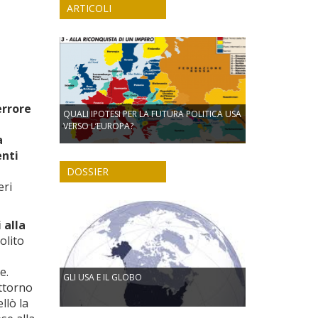
ARTICOLI
errore
QUALI IPOTESI PER LA FUTURA POLITICA USA
VERSO L’EUROPA?
a
enti
DOSSIER
eri
 alla
solito
e.
GLI USA E IL GLOBO
attorno
llò la