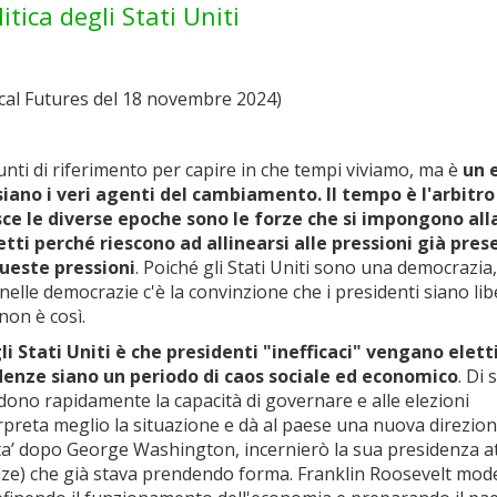
litica degli Stati Uniti
cal Futures del 18 novembre 2024)
nti di riferimento per capire in che tempi viviamo, ma è
un 
 siano i veri agenti del cambiamento. Il tempo è l'arbitro
e le diverse epoche sono le forze che si impongono all
etti perché riescono ad allinearsi alle pressioni già pres
queste pressioni
. Poiché gli Stati Uniti sono una democrazia,
le democrazie c'è la convinzione che i presidenti siano lib
non è così.
i Stati Uniti è che presidenti "inefficaci" vengano eletti
esidenze siano un periodo di caos sociale ed economico
. Di 
dono rapidamente la capacità di governare e alle elezioni
rpreta meglio la situazione e dà al paese una nuova direzion
lta’ dopo George Washington, incernierò la sua presidenza 
anze) che già stava prendendo forma. Franklin Roosevelt mode