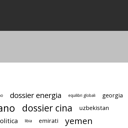
dossier energia
georgia
mo
equilibri globali
bano
dossier cina
uzbekistan
yemen
olitica
emirati
libia