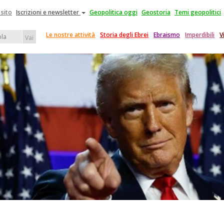
 sito
Iscrizioni e newsletter
Geopolitica oggi
Geostoria
Temi geopolitici
Le nostre attività
Storia degli Ebrei
Ebraismo
Imperdibili
V
Vai