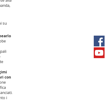
se alla
manda,
ni su
nearlo
bbe
pali
e
nte
gimi
ari con
ione
fica
anciati.
nto i