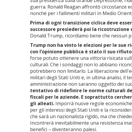
sua presidenza sulla Grande Depressione, ride
guerra. Ronald Reagan affrontò circostanze ec
nonché per i fallimenti militari in Medio Orient
Prima di ogni transizione ciclica deve esser
successore presiederà poi la ricostruzione 
Donald Trump, ricordiamo bene che nessun pres
Trump non ha vinto le elezioni per le sue 
con l’opinione pubblica è stato il suo rifiut
forse potuto ottenere una vittoria risicata sul
culturali. Che i sondaggi non lo abbiano riconos
potrebbero non limitarlo. La liberazione dell'ec
militari degli Stati Uniti e, in ultima analisi, il
amministrazione non saranno oggetto dei suo
tentativo di ridefinire le norme culturali d
fiscali per le aziende. E soprattutto cerche
gli alleati.
Imporrà nuove regole economiche 
per gli interessi degli Stati Uniti e la riconside
che sarà un nazionalista rigido, ma che chieder
Incontrerà inevitabilmente una resistenza inas
benefici – diventeranno palesi.