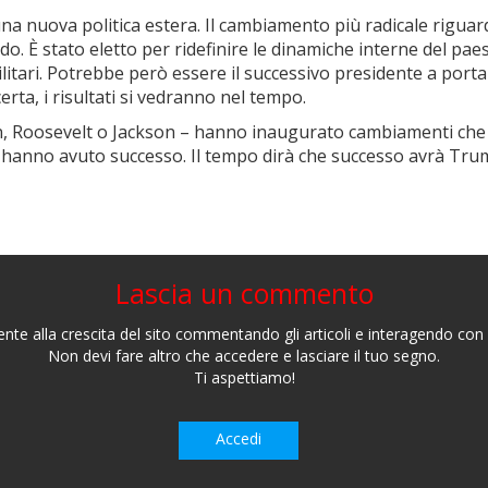
na nuova politica estera. Il cambiamento più radicale riguar
ndo. È stato eletto per ridefinire le dinamiche interne del pae
ilitari. Potrebbe però essere il successivo presidente a porta
certa, i risultati si vedranno nel tempo.
gan, Roosevelt o Jackson – hanno inaugurato cambiamenti ch
on hanno avuto successo. Il tempo dirà che successo avrà Tru
Lascia un commento
nte alla crescita del sito commentando gli articoli e interagendo con gl
Non devi fare altro che accedere e lasciare il tuo segno.
Ti aspettiamo!
Accedi