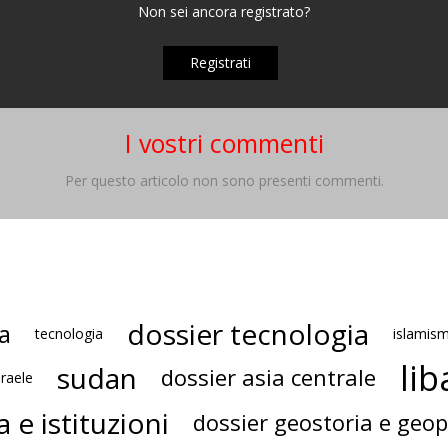
Non sei ancora registrato?
Registrati
I vostri commenti
Per questo articolo non sono presenti commenti.
dossier tecnologia
a
tecnologia
islamis
li
sudan
dossier asia centrale
sraele
a e istituzioni
dossier geostoria e geop