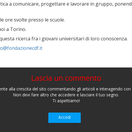
tica a comunicare, progettare e lavorare in gruppo, ponend
 ore svolte presso le scuole.
oi a Torino.
questa ricerca fra i giovani universitari di loro conoscenza.
fo@fondazionecdf.it
Lascia un commento
nte alla crescita del sito commentando gli articoli e interagendo con gl
Non devi fare altro che accedere e lasciare il tuo segno.
Ti aspettiamo!
Accedi