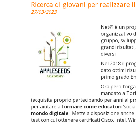
Ricerca di giovani per realizzare i
27/03/2023
Net@ è un proge
organizzativo d
gruppo, svilupp
grandi risultat
diversi.
Nel 2018 il pro
dato ottimi risu
primo grado Enr
Ora però l’orga
mandato a Torin
(acquisita proprio partecipando per anni al p
per aiutare a
formare come educatori
‘socia
mondo digitale
. Mette a disposizione anche 
test con cui ottenere certificati Cisco, Intel, W