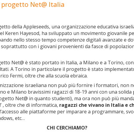
l progetto Net@ Italia
tto della Appleseeds, una organizzazione educativa israelia
el Keren Hayesod, ha sviluppato un movimento giovanile per
ando nello stesso tempo competenze digitali avanzate e doti 
i, soprattutto con i giovani provenienti da fasce di popolazio
getto Net@ è stato portato in Italia, a Milano e a Torino, co
ltati. A Torino in particolare il progetto è stato implementat
ico Fermi, oltre che alla scuola ebraica.
nizzazione israeliana non può più fornire i formatori, non ne
o e Milano bravissimi ragazzi di 18-19 anni con una solida pr
rogetto Net@ in quanto studenti), ma ora non può più manda
l’ , oltre che di informatica,
ragazzi che vivano in Italia e
l’accesso alle piattaforme per imparare a programmare, svol
indows, etc…
CHI CERCHIAMO?