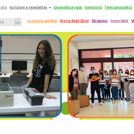
 sito
Iscrizioni e newsletter
Geopolitica oggi
Geostoria
Temi geopolitici
Le nostre attività
Storia degli Ebrei
Ebraismo
Imperdibili
V
Vai