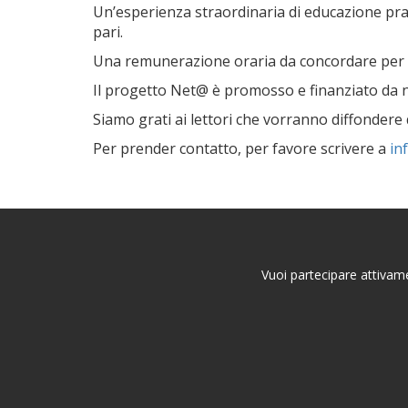
Un’esperienza straordinaria di educazione pra
pari.
Una remunerazione oraria da concordare per le
Il progetto Net@ è promosso e finanziato da n
Siamo grati ai lettori che vorranno diffondere 
Per prender contatto, per favore scrivere a
in
Vuoi partecipare attivame