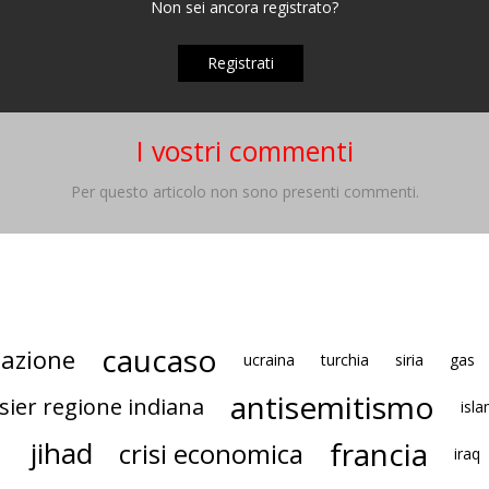
Non sei ancora registrato?
Registrati
I vostri commenti
Per questo articolo non sono presenti commenti.
caucaso
zazione
ucraina
turchia
siria
gas
antisemitismo
sier regione indiana
isl
francia
jihad
crisi economica
iraq