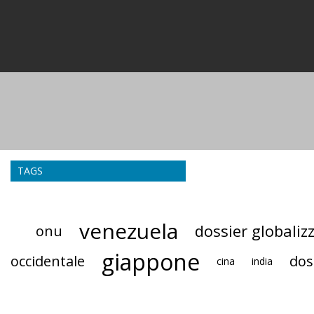
TAGS
venezuela
dossier globaliz
onu
giappone
occidentale
dos
cina
india