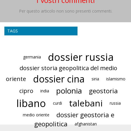
I vostri commenti
Per questo articolo non sono presenti commenti.
TAGS
dossier russia
germania
dossier storia geopolitica del medio
dossier cina
oriente
siria
islamismo
polonia
geostoria
cipro
india
libano
talebani
curdi
russia
dossier geostoria e
medio oriente
geopolitica
afghanistan