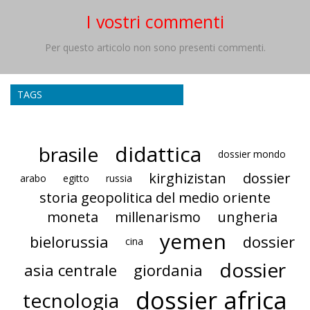
I vostri commenti
Per questo articolo non sono presenti commenti.
TAGS
didattica
brasile
dossier mondo
kirghizistan
dossier
arabo
egitto
russia
storia geopolitica del medio oriente
moneta
millenarismo
ungheria
yemen
bielorussia
dossier
cina
dossier
asia centrale
giordania
dossier africa
tecnologia