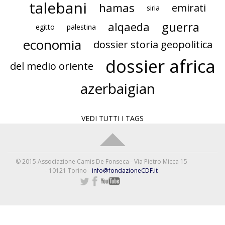
talebani
hamas
emirati
siria
guerra
alqaeda
egitto
palestina
economia
dossier storia geopolitica
dossier africa
del medio oriente
azerbaigian
VEDI TUTTI I TAGS
© 2015 Associazione Camis De Fonseca - Via Pietro Micca 15
- 10121 Torino -
info@fondazioneCDF.it