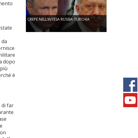
amento
CREPE NELL’INTESA RUSSIA-TURCHIA
 state
e da
ornisce
ilitare
ta dopo
 più
erché è
 di far
arante
ase
be
on