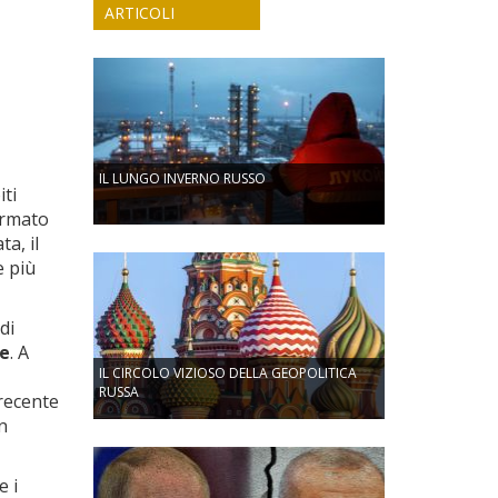
ARTICOLI
IL LUNGO INVERNO RUSSO
iti
fermato
a, il
e più
di
le
. A
IL CIRCOLO VIZIOSO DELLA GEOPOLITICA
RUSSA
recente
n
e i