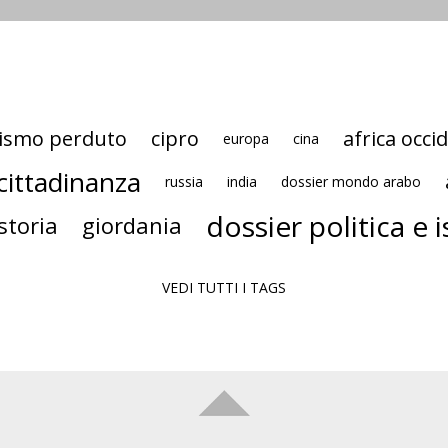
nismo perduto
cipro
africa occi
europa
cina
e cittadinanza
russia
india
dossier mondo arabo
dossier politica e i
storia
giordania
VEDI TUTTI I TAGS