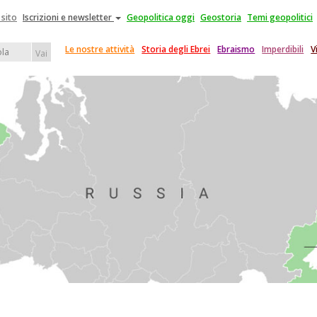
 sito
Iscrizioni e newsletter
Geopolitica oggi
Geostoria
Temi geopolitici
Le nostre attività
Storia degli Ebrei
Ebraismo
Imperdibili
V
Vai