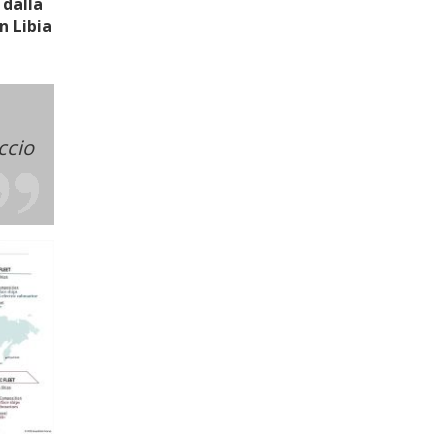
 dalla
n Libia
ccio