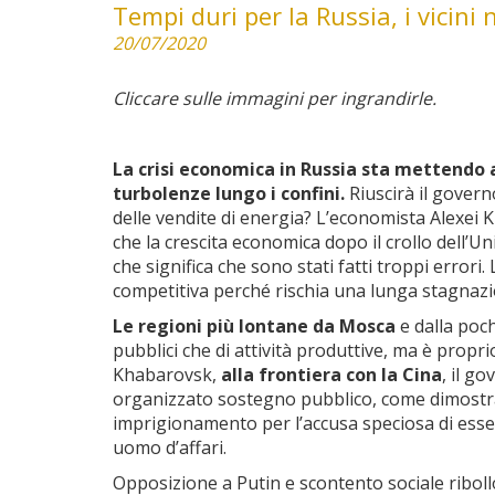
Tempi duri per la Russia, i vicini
20/07/2020
Cliccare sulle immagini per ingrandirle.
La crisi economica in Russia sta mettendo a 
turbolenze lungo i confini.
Riuscirà il govern
delle vendite di energia? L’economista Alexei K
che la crescita economica dopo il crollo dell’U
che significa che sono stati fatti troppi error
competitiva perché rischia una lunga stagnazi
Le regioni più lontane da Mosca
e dalla poch
pubblici che di attività produttive, ma è propri
Khabarovsk,
alla frontiera con la Cina
, il g
organizzato sostegno pubblico, come dimostra
imprigionamento per l’accusa speciosa di esser s
uomo d’affari.
Opposizione a Putin e scontento sociale ribol