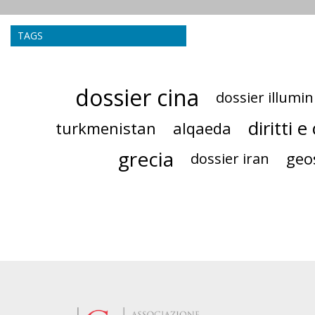
TAGS
dossier cina
dossier illumi
diritti 
turkmenistan
alqaeda
grecia
geo
dossier iran