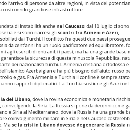
do l’arrivo di persone da altre regioni, in vista del potenzi
ta costruendo grandiose infrastrutture.
ndata di instabilità anche
nel Caucaso
: dal 10 luglio ci sono
sezia e si sono riaccesi gli
scontri fra Armeni e Azeri
,
billati dai Turchi. Il conflitto fra questi due paesi prosegu
ssia da cent’anni ha un ruolo pacificatore ed equilibratore, f
rmi agli eserciti di entrambi i paesi, ma ha una grande base m
 garantisce la sicurezza di questa minuscola Repubblica, na
parte dei nazionalisti turchi. L’Armenia cristiana ortodossa è
dell’islamico Azerbaigian e ha più bisogno dell’aiuto russo p
trolio e gas. Fra Armenia e Turchia il confine è sempre stato
hanno rapporti diplomatici. La Turchia sostiene gli Azeri nel
lla del Libano
, dove la rovina economica e monetaria rischia
, coinvolgendo la Siria. La Russia si pone da decenni come g
Libano e Siria al Mediterraneo, dove la Russia ha una grande b
ore coinvolgimento militare in Siria e nel Caucaso costereb
o. Ma
s
e la crisi in Libano dovesse degenerare la Russia
n