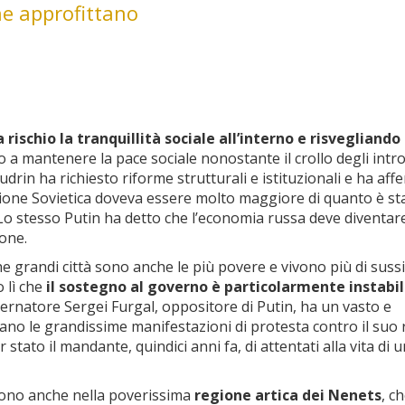
 ne approfittano
rischio la tranquillità sociale all’interno e risvegliando
o a mantenere la pace sociale nonostante il crollo degli intro
udrin ha richiesto riforme strutturali e istituzionali e ha af
nione Sovietica doveva essere molto maggiore di quanto è stat
i. Lo stesso Putin ha detto che l’economia russa deve diventar
one.
e grandi città sono anche le più povere e vivono più di sussi
o lì che
il sostegno al governo è particolarmente instabi
overnatore Sergei Furgal, oppositore di Putin, ha un vasto e
no le grandissime manifestazioni di protesta contro il suo 
tato il mandante, quindici anni fa, di attentati alla vita di u
lono anche nella poverissima
regione artica dei Nenets
, ch