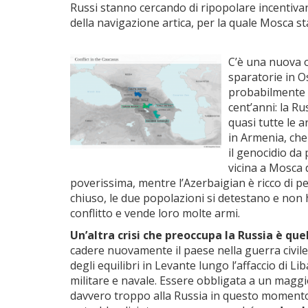
Russi stanno cercando di ripopolare incentivan
della navigazione artica, per la quale Mosca s
C’è una nuova o
sparatorie in Os
probabilmente so
cent’anni: la Ru
quasi tutte le a
in Armenia, che
il genocidio da 
vicina a Mosca 
poverissima, mentre l’Azerbaigian è ricco di pe
chiuso, le due popolazioni si detestano e non 
conflitto e vende loro molte armi.
Un’altra crisi che preoccupa la Russia è que
cadere nuovamente il paese nella guerra civile
degli equilibri in Levante lungo l’affaccio di 
militare e navale. Essere obbligata a un maggi
davvero troppo alla Russia in questo moment