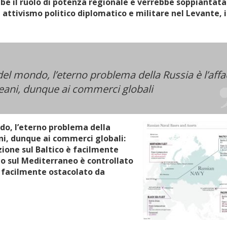
be il ruolo di potenza regionale e verrebbe soppiantata
 attivismo politico diplomatico e militare nel Levante, i
del mondo, l’eterno problema della Russia è l’affa
oceani, dunque ai commerci globali
do, l’eterno problema della
eani, dunque ai commerci globali:
azione sul Baltico è facilmente
ccio sul Mediterraneo è controllato
re facilmente ostacolato da