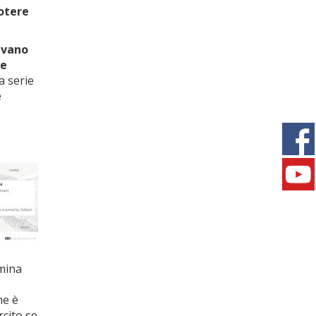
potere
avano
 e
a serie
e
omina
he è
rcito se