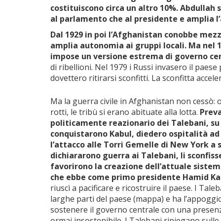
costituiscono circa un altro 10%. Abdullah
al parlamento che al presidente e amplia l
Dal 1929 in poi l’Afghanistan conobbe mezz
amplia autonomia ai gruppi locali. Ma nel 1
impose un versione estrema di governo cent
di ribellioni. Nel 1979 i Russi invasero il paes
dovettero ritirarsi sconfitti. La sconfitta acce
Ma la guerra civile in Afghanistan non cessò: or
rotti, le tribù si erano abituate alla lotta.
Preva
politicamente reazionario dei Talebani, su
conquistarono Kabul, diedero ospitalità ad
l’attacco alle Torri Gemelle di New York a
dichiararono guerra ai Talebani, li sconfis
favorirono la creazione dell’attuale sistem
che ebbe come primo presidente Hamid Ka
riuscì a pacificare e ricostruire il paese. I T
larghe parti del paese (mappa) e ha l’appoggi
sostenere il governo centrale con una presenza 
ormai insostenibile. I Talebani ripiegano sull