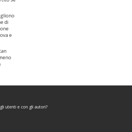
ogliono
e di
ione
rova e
tan
A meno
n
i utenti e con gli autori?