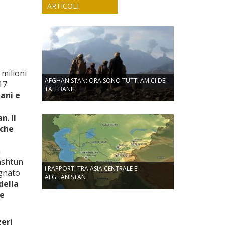
ARTICOLI
 milioni
AFGHANISTAN: ORA SONO TUTTI AMICI DEI
 17
TALEBANI!
ani e
an
.
Il
 che
a
pashtun
I RAPPORTI TRA ASIA CENTRALE E
egnato
AFGHANISTAN
della
 e
zeri