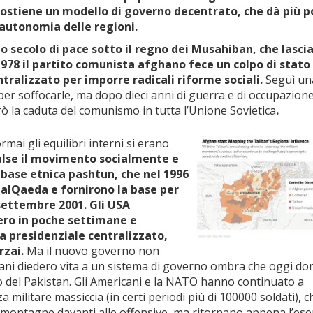
 sostiene un modello di governo decentrato, che dà più 
’autonomia delle regioni.
o secolo di pace sotto il regno dei Musahiban, che lasci
978 il partito comunista afghano fece un colpo di stato
ralizzato per imporre radicali riforme sociali.
Seguì un
e per soffocarle, ma dopo dieci anni di guerra e di occupazion
lerò la caduta del comunismo in tutta l’Unione Sovietica
.
mai gli equilibri interni si erano
lse il movimento socialmente e
 base etnica pashtun, che nel 1996
 alQaeda e fornirono la base per
 settembre 2001. Gli USA
sero in poche settimane e
a presidenziale centralizzato,
rzai.
Ma il nuovo governo non
alebani diedero vita a un sistema di governo ombra che oggi d
o del Pakistan. Gli Americani e la NATO hanno continuato a
militare massiccia (in certi periodi più di 100000 soldati), c
e montagne davanti alle offensive, ma ritornano appena l’ese