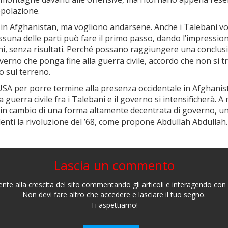
opolazione.
 in Afghanistan, ma vogliono andarsene. Anche i Talebani v
suna delle parti può fare il primo passo, dando l’impression
nni, senza risultati. Perché possano raggiungere una conclus
verno che ponga fine alla guerra civile, accordo che non si t
o sul terreno.
 USA per porre termine alla presenza occidentale in Afghanis
 guerra civile fra i Talebani e il governo si intensificherà. 
 in cambio di una forma altamente decentrata di governo, u
enti la rivoluzione del ’68, come propone Abdullah Abdullah.
Lascia un commento
nte alla crescita del sito commentando gli articoli e interagendo con gl
Non devi fare altro che accedere e lasciare il tuo segno.
Ti aspettiamo!