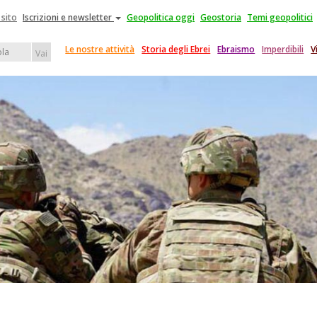
 sito
Iscrizioni e newsletter
Geopolitica oggi
Geostoria
Temi geopolitici
Le nostre attività
Storia degli Ebrei
Ebraismo
Imperdibili
V
Vai