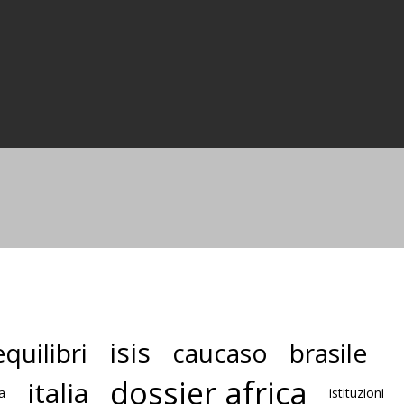
isis
quilibri
caucaso
brasile
dossier africa
italia
a
istituzioni