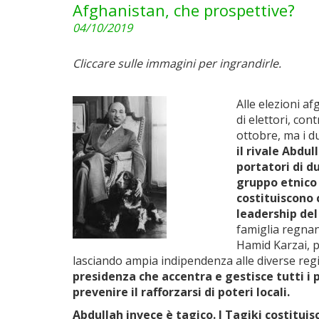
Afghanistan, che prospettive?
04/10/2019
Cliccare sulle immagini per ingrandirle.
Alle elezioni a
di elettori, con
ottobre, ma i du
il rivale Abdu
portatori di d
gruppo etnico 
costituiscono 
leadership del
famiglia regnan
Hamid Karzai, 
lasciando ampia indipendenza alle diverse regio
presidenza che accentra e gestisce tutti i 
prevenire il rafforzarsi di poteri locali.
Abdullah invece è tagico. I Tagiki costitui