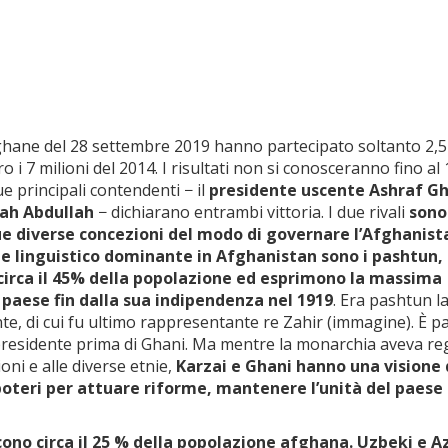
fghane del 28 settembre 2019 hanno partecipato soltanto 2,5
tro i 7 milioni del 2014. I risultati non si conosceranno fino al
e principali contendenti − il
presidente uscente Ashraf Gh
llah Abdullah
− dichiarano entrambi vittoria. I due rivali
sono
ue diverse concezioni del modo di governare l’Afghanist
e linguistico dominante in Afghanistan sono i pashtun,
circa il 45% della popolazione ed esprimono la massima
 paese fin dalla sua indipendenza nel 1919
. Era pashtun l
te, di cui fu ultimo rappresentante re Zahir (immagine). È 
presidente prima di Ghani. Ma mentre la monarchia aveva r
ni e alle diverse etnie,
Karzai e Ghani hanno una visione 
poteri per attuare riforme, mantenere l’unità del paese
scono circa il 25 % della popolazione afghana. Uzbeki e A