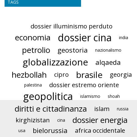
TAGS
dossier illuminismo perduto
dossier cina
economia
india
petrolio
geostoria
nazionalismo
globalizzazione
alqaeda
brasile
hezbollah
cipro
georgia
dossier estremo oriente
palestina
geopolitica
islamismo
shoah
diritti e cittadinanza
islam
russia
dossier energia
kirghizistan
cina
bielorussia
africa occidentale
usa