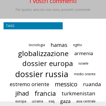
I vostri commenti
Per questo articolo non sono presenti commenti.
TAGS
hamas
tecnologia
egitto
globalizzazione
armenia
dossier europa
israele
dossier russia
medio oriente
messico
estremo oriente
ruanda
francia
jihad
turkmenistan
gaza
europa
ucraina
iraq
asia centrale