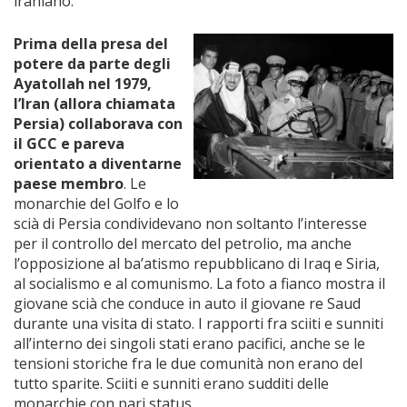
iraniano.
Prima della presa del
potere da parte degli
Ayatollah nel 1979,
l’Iran (allora chiamata
Persia) collaborava con
il GCC e pareva
orientato a diventarne
paese membro
. Le
monarchie del Golfo e lo
scià di Persia condividevano non soltanto l’interesse
per il controllo del mercato del petrolio, ma anche
l’opposizione al ba’atismo repubblicano di Iraq e Siria,
al socialismo e al comunismo. La foto a fianco mostra il
giovane scià che conduce in auto il giovane re Saud
durante una visita di stato. I rapporti fra sciiti e sunniti
all’interno dei singoli stati erano pacifici, anche se le
tensioni storiche fra le due comunità non erano del
tutto sparite. Sciiti e sunniti erano sudditi delle
monarchie con pari status.