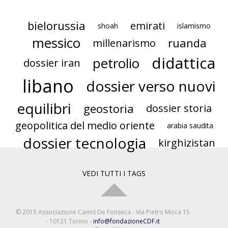
bielorussia
emirati
shoah
islamismo
messico
ruanda
millenarismo
didattica
petrolio
dossier iran
libano
dossier verso nuovi
equilibri
geostoria
dossier storia
geopolitica del medio oriente
arabia saudita
dossier tecnologia
kirghizistan
VEDI TUTTI I TAGS
© 2015 Associazione Camis De Fonseca - Via Pietro Micca 15
- 10121 Torino -
info@fondazioneCDF.it