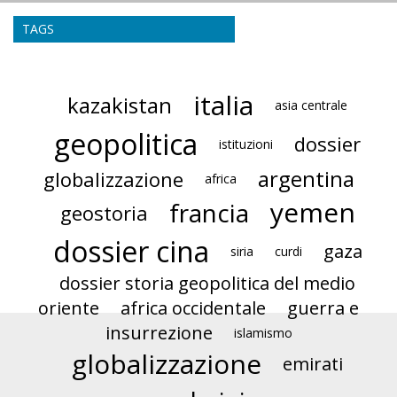
TAGS
italia
kazakistan
asia centrale
geopolitica
dossier
istituzioni
argentina
globalizzazione
africa
yemen
francia
geostoria
dossier cina
gaza
siria
curdi
dossier storia geopolitica del medio
oriente
africa occidentale
guerra e
insurrezione
islamismo
globalizzazione
emirati