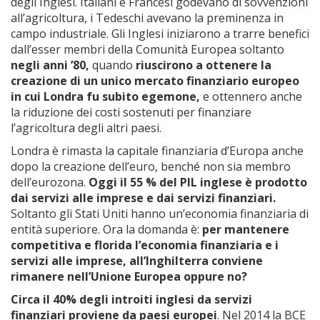
degli Inglesi. Italiani e Francesi godevano di sovvenzioni
all’agricoltura, i Tedeschi avevano la preminenza in
campo industriale. Gli Inglesi iniziarono a trarre benefici
dall’esser membri della Comunità Europea soltanto
negli anni ’80,
quando
riuscirono a ottenere la
creazione di un unico mercato finanziario europeo
in cui Londra fu subito egemone,
e ottennero anche
la riduzione dei costi sostenuti per finanziare
l’agricoltura degli altri paesi.
Londra è rimasta la capitale finanziaria d’Europa anche
dopo la creazione dell’euro, benché non sia membro
dell’eurozona.
Oggi il 55 % del PIL inglese è prodotto
dai servizi alle imprese e dai servizi finanziari.
Soltanto gli Stati Uniti hanno un’economia finanziaria di
entità superiore. Ora la domanda è:
per mantenere
competitiva e florida l’economia finanziaria e i
servizi alle imprese, all’Inghilterra conviene
rimanere nell’Unione Europea oppure no?
Circa il 40% degli introiti inglesi da servizi
finanziari proviene da paesi europei
. Nel 2014 la BCE