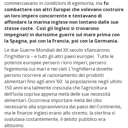
commerciavano in condizioni di egemonia, ma
fu
combattere con altri Europei che volevano costruire
un loro impero concorrente e tentavano di
affondare la marina inglese non lontano dalle sue
stesse coste. Così gli Inglesi si trovarono
impegnati in durissime guerre sul mare prima con
la Spagna, poi con la Francia, poi con la Germania.
Le due Guerre Mondiali del XX secolo sfiancarono
l’Inghilterra − e tutti gli altri paesi europei. Tutte le
potenze europee persero i loro imperi, persero
l’egemonia sui mari e nei cieli. L’Inghilterra dovette
persino ricorrere al razionamento dei prodotti
alimentari fino agli anni ’60: la popolazione negli ultimi
150 anni era talmente cresciuta che l’agricoltura
dell’Isola copriva appena metà delle sue necessità
alimentari. Occorreva importare metà del cibo
necessario alla sopravvivenza dai paesi del Continente,
ma le finanze inglesi erano allo stremo, la sterlina si
svalutava costantemente, il debito pubblico era
altissimo.