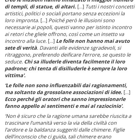
di templi, di statue, di altari.
[…]
Tutti i nostri concetti
artistici, politici o sociali portano senza eccezioni la
loro impronta.
[…]
Poiché però le illusioni sono
necessarie ai popoli, questi vanno per istinto incontro
ai retori che gliele offrono, così come un insetto va
incontro alla luce.
[…]
Le folle non hanno mai avuto
sete di verità
. Davanti alle evidenze sgradevoli, si
ritraggono, preferendo deificare l’errore, se questo le
seduce.
Chi sa illuderle diventa facilmente il loro
padrone; chi tenta di disilluderle è sempre la loro
vittima’.
‘Le folle non sono influenzabili dai ragionamenti,
ma soltanto da grossolane associazioni di idee.
[…]
Ecco perché gli oratori che sanno impressionarle
fanno appello ai sentimenti e mai al raziocinio’.
‘Non è sicuro che la ragione umana sarebbe riuscita a
trascinare l’umanità verso la via della civiltà con
l’ardore e la baldanza suggeriti dalle chimere. Figlie
dell’inconscio che ci guida, tali chimere erano