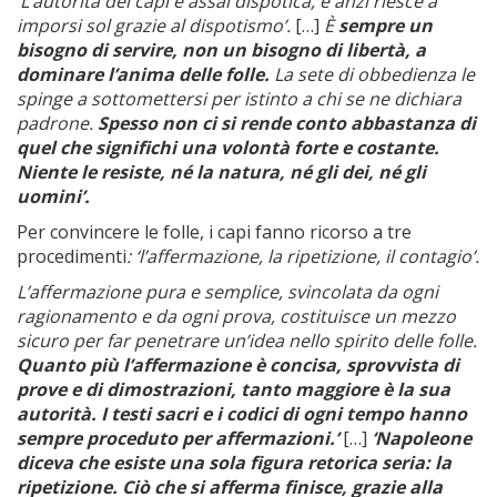
‘L’autorità dei capi è assai dispotica, e anzi riesce a
imporsi sol grazie al dispotismo’.
[…]
È
sempre un
bisogno di servire, non un bisogno di libertà, a
dominare l’anima delle folle.
La sete di obbedienza le
spinge a sottomettersi per istinto a chi se ne dichiara
padrone.
Spesso non ci si rende conto abbastanza di
quel che significhi una volontà forte e costante.
Niente le resiste, né la natura, né gli dei, né gli
uomini’.
Per convincere le folle, i capi fanno ricorso a tre
procedimenti
: ‘l’affermazione, la ripetizione, il contagio’.
L’affermazione pura e semplice, svincolata da ogni
ragionamento e da ogni prova, costituisce un mezzo
sicuro per far penetrare un’idea nello spirito delle folle.
Quanto più l’affermazione è concisa, sprovvista di
prove e di dimostrazioni, tanto maggiore è la sua
autorità. I testi sacri e i codici di ogni tempo hanno
sempre proceduto per affermazioni.’
[…]
‘Napoleone
diceva che esiste una sola figura retorica seria: la
ripetizione. Ciò che si afferma finisce, grazie alla