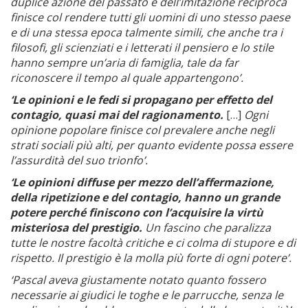
duplice azione del passato e dell’imitazione reciproca
finisce col rendere tutti gli uomini di uno stesso paese
e di una stessa epoca talmente simili, che anche tra i
filosofi, gli scienziati e i letterati il pensiero e lo stile
hanno sempre un’aria di famiglia, tale da far
riconoscere il tempo al quale appartengono’.
‘Le opinioni e le fedi si propagano per effetto del
contagio, quasi mai del ragionamento.
[…]
Ogni
opinione popolare finisce col prevalere anche negli
strati sociali più alti, per quanto evidente possa essere
l’assurdità del suo trionfo’.
‘Le opinioni diffuse per mezzo dell’affermazione,
della ripetizione e del contagio, hanno un grande
potere perché finiscono con l’acquisire la virtù
misteriosa del prestigio.
Un fascino che paralizza
tutte le nostre facoltà critiche e ci colma di stupore e di
rispetto. Il prestigio è la molla più forte di ogni potere’.
‘Pascal aveva giustamente notato quanto fossero
necessarie ai giudici le toghe e le parrucche, senza le