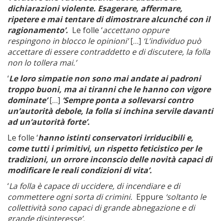
dichiarazioni violente. Esagerare, affermare,
ripetere e mai tentare di dimostrare alcunché con il
ragionamento’.
Le folle ‘
accettano oppure
respingono in blocco le opinioni’
[…]
‘L’individuo può
accettare di essere contraddetto e di discutere, la folla
non lo tollera mai.’
‘
Le loro simpatie non sono mai andate ai padroni
troppo buoni, ma ai tiranni che le hanno con vigore
dominate’
[…]
‘Sempre ponta a sollevarsi contro
un’autorità debole, la folla si inchina servile davanti
ad un’autorità forte’.
Le folle ‘
hanno istinti conservatori irriducibili e,
come tutti i primitivi, un rispetto feticistico per le
tradizioni, un orrore inconscio delle novità capaci di
modificare le reali condizioni di vita’.
‘
La folla è capace di uccidere, di incendiare e di
commettere ogni sorta di crimini.
Eppure
‘soltanto le
collettività sono capaci di grande abnegazione e di
grande disinteresse’.