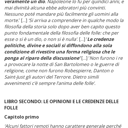
veramente un dio
. Napoleone lo
fu per quindici anni, e
mai divinità alcuna ebbe adoratori più convinti.
Nessuno poté mandare più facilmente gli uomini alla
morte.
’ […]
‘Si arriva a comprendere in qualche modo la
filosofia della storia solo dopo aver ben capito questo
punto fondamentale della filosofia delle folle: che per
esse o si è un dio, o non si è nulla’
. […] ‘
Le credenze
politiche, divine e sociali si diffondono alla sola
condizione di rivestire una forma religiosa che le
ponga al riparo della discussione’
[…] ‘
Non furono i re
a provocare la notte di San Bartolomeo o le guerre di
religione, come non furono Robespierre, Danton o
Saint-Just gli autori del Terrore. Dietro simili
avvenimenti c’è sempre l’anima delle folle’.
LIBRO SECONDO: LE OPINIONI E LE CREDENZE DELLE
FOLLE
Capitolo primo
‘Alcuni fattori remoti hanno carattere generale perché