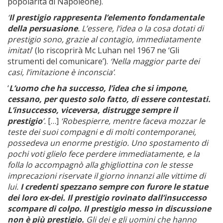
popolarità di Napoleone).
‘
Il prestigio rappresenta l’elemento fondamentale
della persuasione
. L’essere, l’idea o la cosa dotati di
prestigio sono, grazie al contagio, immediatamente
imitati
’ (lo riscoprirà Mc Luhan nel 1967 ne ‘Gli
strumenti del comunicare’).
‘Nella maggior parte dei
casi, l’imitazione è inconscia’
.
‘
L’uomo che ha successo, l’idea che si impone,
cessano, per questo solo fatto, di essere contestati.
L’insuccesso, viceversa, distrugge sempre il
prestigio
’.
[…]
‘Robespierre, mentre faceva mozzar le
teste dei suoi compagni e di molti contemporanei,
possedeva un enorme prestigio. Uno spostamento di
pochi voti glielo fece perdere immediatamente, e la
folla lo accompagnò alla ghigliottina con le stesse
imprecazioni riservate il giorno innanzi alle vittime di
lui.
I credenti spezzano sempre con furore le statue
dei loro ex-dei.
Il prestigio rovinato dall’insuccesso
scompare di colpo. Il prestigio messo in discussione
non è più prestigio.
Gli dei e gli uomini che hanno