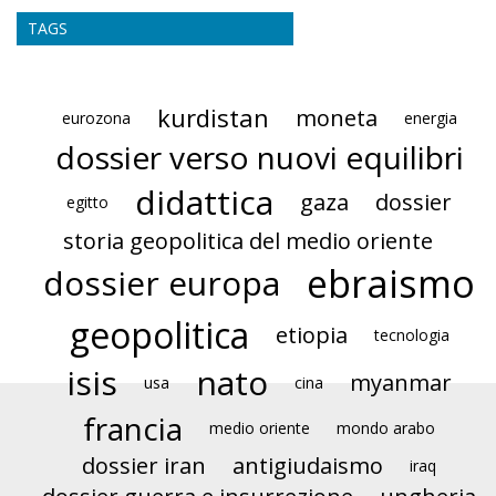
TAGS
kurdistan
moneta
eurozona
energia
dossier verso nuovi equilibri
didattica
gaza
dossier
egitto
storia geopolitica del medio oriente
ebraismo
dossier europa
geopolitica
etiopia
tecnologia
isis
nato
myanmar
usa
cina
francia
medio oriente
mondo arabo
dossier iran
antigiudaismo
iraq