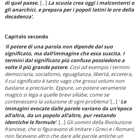
di quel paese.
[…]
La scuola crea oggi i malcontenti e
gli anarchici, e prepara per i popoli latini le ore della
decadenza’.
Capitolo secondo
‘
Il potere di una parola non dipende dal suo
significato, ma dall’immagine che essa suscita. I
termini dal significato più confuso possiedono a
volte il più grande potere
. Così ad esempio i termini
democrazia, socialismo, eguaglianza, libertà, eccetera,
il cui significato è tanto vago che grossi volumi non
bastano a precisarlo. Eppure, un potere veramente
magico si lega a quelle brevi sillabe, come se
contenessero la soluzione di ogni problema’
[…]
‘
Le
immagini evocate dalle parole variano da un’epoca
all’altra, da un popolo all’altro, pur restando
identiche le formule’
.
[…]
Gli uomini della Rivoluzione
francese, che si figuravano di imitare i Greci e i Romani,
non facevano altro che dare alle parole antiche un