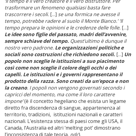
‘Il tempo è il vero creatore e il vero distruttore. Per
trasformare un fenomeno qualsiasi basta fare
trascorrere i secoli.
[…]
se una formica ne avesse il
tempo, potrebbe radere al suolo il Monte Bianco.’ ‘Il
tempo prepara le opinioni e le credenze delle folle.
[…]
Le idee sono figlie del passato, madri dell’avvenire,
sempre schiave del tempo.
Quest’ultimo è dunque il
nostro vero padrone.
Le organizzazioni politiche e
sociali sono costruzioni che richiedono secoli.
[…]
Un
popolo non sceglie le istituzioni a suo piacimento
così come non sceglie il colore degli occhi o dei
capelli. Le istituzioni e i governi rappresentano il
prodotto della razza. Sono creati da un’epoca e non
la creano
. I popoli non vengono governati secondo i
capricci del momento, ma come il loro carattere
impone’
(è il concetto hegeliano che esista un legame
diretto fra discendenza di sangue, appartenenza al
territorio, tradizioni, istituzioni nazionali e caratteri
nazionali. L’esistenza stessa di paesi come gli USA, il
Canada, l’Australia ed altri ‘melting pot’ dimostrano
l’inconsistenza di tale teoria,
ndc
).