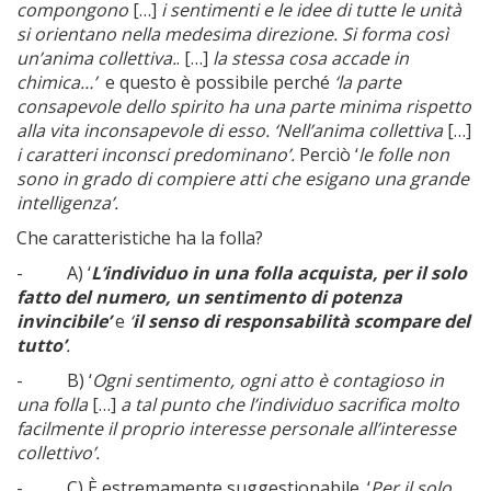
compongono
[…]
i sentimenti e le idee di tutte le unità
si orientano nella medesima direzione. Si forma così
un’anima collettiva.
. […]
la stessa cosa accade in
chimica…’
e questo è possibile perché
‘la parte
consapevole dello spirito ha una parte minima rispetto
alla vita inconsapevole di esso. ‘Nell’anima collettiva
[…]
i caratteri inconsci predominano’.
Perciò ‘
le folle non
sono in grado di compiere atti che esigano una grande
intelligenza’.
Che caratteristiche ha la folla?
- A) ‘
L’individuo in una folla acquista, per il solo
fatto del numero, un sentimento di potenza
invincibile’
e
‘
il senso di responsabilità scompare del
tutto’
.
- B) ‘
Ogni sentimento, ogni atto è contagioso in
una folla
[…]
a tal punto che l’individuo sacrifica molto
facilmente il proprio interesse personale all’interesse
collettivo’.
- C) È estremamente suggestionabile. ‘
Per il solo