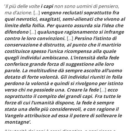
‘
Il più delle volte
i capi
non sono uomini di pensiero,
ma d’azione.
[…]
vengono reclutati soprattutto fra
quei nevrotici, esagitati, semi-alienati che vivono al
limite della follia. Per quanto assurda sia l’idea che
difendono
[…]
qualunque ragionamento si infrange
contro le loro convinzioni.
[…]
Persino l’istinto di
conservazione è distrutto, al punto che il martirio
costituisce spesso l’unica ricompensa alla quale
quegli individui ambiscano. L’intensità della fede
conferisce grande forza di suggestione alle loro
parole. La moltitudine dà sempre ascolto all’uomo
dotato di forte volontà. Gli individui riuniti in folla
perdono la volontà e quindi si rivolgono per istinto
verso chi ne possiede una. Creare la fede
[…]
ecco
soprattutto il compito dei grandi capi. Fra tutte le
forze di cui l’umanità dispone, la fede è sempre
stata una delle più considerevoli, e con ragione il
Vangelo attribuisce ad essa il potere di sollevare le
montagne’.