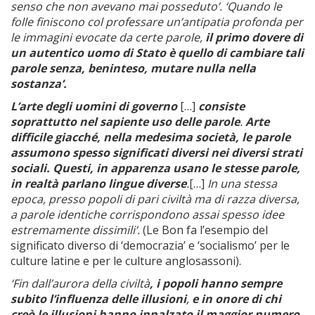
senso che non avevano mai posseduto’. ‘Quando le
folle finiscono col professare un’antipatia profonda per
le immagini evocate da certe parole,
il primo dovere di
un autentico uomo di Stato è quello di cambiare tali
parole senza, beninteso, mutare nulla nella
sostanza’.
L’arte degli uomini di governo
[…]
consiste
soprattutto nel sapiente uso delle parole
.
Arte
difficile giacché, nella medesima società, le parole
assumono spesso significati diversi nei diversi strati
sociali. Questi, in apparenza usano le stesse parole,
in realtà parlano lingue diverse
.
[…]
In una stessa
epoca, presso popoli di pari civiltà ma di razza diversa,
a parole identiche corrispondono assai spesso idee
estremamente dissimili’.
(Le Bon fa l’esempio del
significato diverso di ‘democrazia’ e ‘socialismo’ per le
culture latine e per le culture anglosassoni).
‘Fin dall’aurora della civiltà
, i popoli hanno sempre
subito l’influenza delle illusioni
,
e in onore di chi
creò le illusioni hanno innalzato il maggior numero