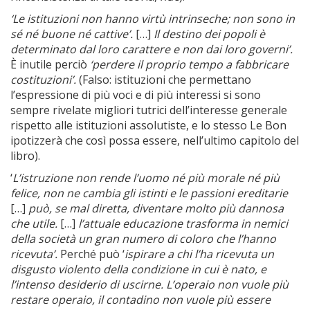
‘Le istituzioni non hanno virtù intrinseche; non sono in
sé né buone né cattive’.
[…]
Il destino dei popoli è
determinato dal loro carattere e non dai loro governi’.
È inutile perciò
‘perdere il proprio tempo a fabbricare
costituzioni’.
(Falso: istituzioni che permettano
l’espressione di più voci e di più interessi si sono
sempre rivelate migliori tutrici dell’interesse generale
rispetto alle istituzioni assolutiste, e lo stesso Le Bon
ipotizzerà che così possa essere, nell’ultimo capitolo del
libro).
‘
L’istruzione non rende l’uomo né più morale né più
felice, non ne cambia gli istinti e le passioni ereditarie
[…]
può, se mal diretta, diventare molto più dannosa
che utile.
[…]
l’attuale educazione trasforma in nemici
della società un gran numero di coloro che l’hanno
ricevuta’.
Perché può ‘
ispirare a chi l’ha ricevuta un
disgusto violento della condizione in cui è nato, e
l’intenso desiderio di uscirne. L’operaio non vuole più
restare operaio, il contadino non vuole più essere