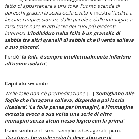
fatto di appartenere a una folla, l’uomo scende di
parecchi gradini la scala della civiltà’
e mostra ‘
facilità a
lasciarsi impressionare dalle parole e dalle immagini, a
farsi trascinare in atti lesivi dei suoi più evidenti
interessi
.
L’individuo nella folla è un granello di
sabbia tra altri granelli di sabbia che il vento solleva
a suo piacere’.
Perciò ‘
la folla è sempre intellettualmente inferiore
all’uomo isolato’.
Capitolo secondo
‘
Nelle folle non c’è premeditazione’
[…]
‘somigliano alle
foglie che l’uragano solleva, disperde e poi lascia
ricadere’. ‘La folla pensa per immagini, e l’immagine
evocata evoca a sua volta una serie di altre
immagini senza alcun nesso logico con la prima’
.
I suoi sentimenti sono semplici ed esagerati, perciò
‘
l’oratore che vuole sedurla deve abusare di