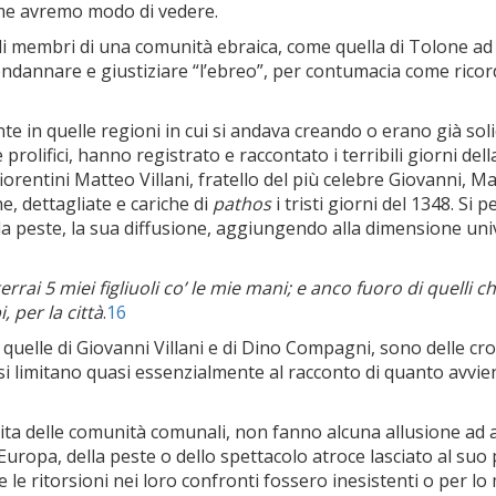
ome avremo modo di vedere.
 di membri di una comunità ebraica, come quella di Tolone ad e
ndannare e giustiziare “l’ebreo”, per contumacia come ricord
ente in quelle regioni in cui si andava creando o erano già so
e prolifici, hanno registrato e raccontato i terribili giorni de
iorentini Matteo Villani, fratello del più celebre Giovanni, 
e, dettagliate e cariche di
pathos
i tristi giorni del 1348. Si
ella peste, la sua diffusione, aggiungendo alla dimensione univ
errai 5 miei figliuoli co’ le mie mani; e anco fuoro di quelli c
 per la città
.
16
quelle di Giovanni Villani e di Dino Compagni, sono delle cro
 si limitano quasi essenzialmente al racconto di quanto avvien
ita delle comunità comunali, non fanno alcuna allusione ad atti
 Europa, della peste o dello spettacolo atroce lasciato al suo
 le ritorsioni nei loro confronti fossero inesistenti o per lo