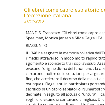
Gli ebrei come capro espiatorio d
L'eccezione italiana
21/11/2013
MANDIS, Francesco. ‘Gli ebrei come capro espia
Speelman, Monica Jansen e Silvia Gaiga. ITA
RIASSUNTO
Il 1348 ha segnato la memoria colletiva dell’E
rimedio attraversò in modo molto rapido tut
sgomento e sconcerto tra i sopravissuti. Assai 
evocano l’origine divina del fenomeno : la
pes
cercarono inoltre delle soluzioni per arginare
fine, che accelerare il decorso della malattia
ovunque (i Flagellanti in particolare) portand
sacrificio di un capro espiatorio. Numerosi 
decimate in seguito all’accusa di ‘untura’ . I 
roghi e le vittime si contavano a migliaia. Di 
cronisti e neppure negli annali. Un fenomeno 