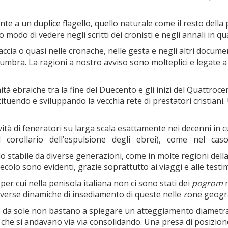
nte a un duplice flagello, quello naturale come il resto della 
 di vedere negli scritti dei cronisti e negli annali in qua
accia o quasi nelle cronache, nelle gesta e negli altri docume
e umbra. La ragioni a nostro avviso sono molteplici e legate 
tà ebraiche tra la fine del Duecento e gli inizi del Quattroce
tituendo e sviluppando la vecchia rete di prestatori cristian
vità di feneratori su larga scala esattamente nei decenni in cu
 il corollario dell’espulsione degli ebrei), come nel caso
 stabile da diverse generazioni, come in molte regioni della
 secolo sono evidenti, grazie soprattutto ai viaggi e alle te
 per cui nella penisola italiana non ci sono stati dei
pogrom
verse dinamiche di insediamento di queste nelle zone geograf
ze da sole non bastano a spiegare un atteggiamento diamet
 che si andavano via via consolidando. Una presa di posizion