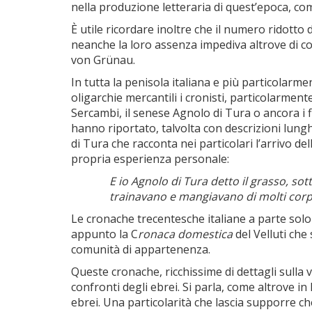
nella produzione letteraria di quest’epoca, c
È utile ricordare inoltre che il numero ridotto
neanche la loro assenza impediva altrove di co
von Grünau.
In tutta la penisola italiana e più particolarm
oligarchie mercantili i cronisti, particolarment
Sercambi, il senese Agnolo di Tura o ancora i f
hanno riportato, talvolta con descrizioni lungh
di Tura che racconta nei particolari l’arrivo d
propria esperienza personale:
E io Agnolo di Tura detto il grasso, sott
trainavano e mangiavano di molti corpi,
Le cronache trecentesche italiane a parte solo 
appunto la C
ronaca domestica
del Velluti che
comunità di appartenenza.
Queste cronache, ricchissime di dettagli sulla v
confronti degli ebrei. Si parla, come altrove in
ebrei. Una particolarità che lascia supporre che