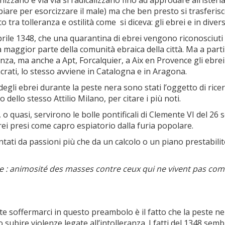
zzano e via via si radicalizzano fino ad approdare all’isteria 
re per esorcizzare il male) ma che ben presto si trasferisce s
ra tolleranza e ostilità come si diceva: gli ebrei e in divers
4 aprile 1348, che una quarantina di ebrei vengono riconosciut
la maggior parte della comunità ebraica della città. Ma a parti
za, ma anche a Apt, Forcalquier, a Aix en Provence gli ebrei
rati, lo stesso avviene in Catalogna e in Aragona.
 degli ebrei durante la peste nera sono stati l’oggetto di ri
 dello stesso Attilio Milano, per citare i più noti.
 o quasi, servirono le bolle pontificali di Clemente VI del 26
ei presi come capro espiatorio dalla furia popolare.
entati da passioni più che da un calcolo o un piano prestabil
re : animosité des masses contre ceux qui ne vivent pas com
te soffermarci in questo preambolo è il fatto che la peste 
o subire violenze legate all’intolleranza. I fatti del 1348 se