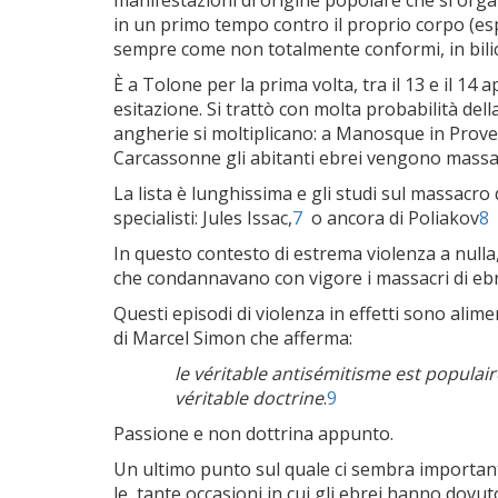
manifestazioni di origine popolare che si organi
in un primo tempo contro il proprio corpo (espia
sempre come non totalmente conformi, in bilico t
È a Tolone per la prima volta, tra il 13 e il 1
esitazione. Si trattò con molta probabilità del
angherie si moltiplicano: a Manosque in Proven
Carcassonne gli abitanti ebrei vengono massac
La lista è lunghissima e gli studi sul massacro
specialisti: Jules Issac,
7
o ancora di Poliakov
8
o
In questo contesto di estrema violenza a nulla,
che condannavano con vigore i massacri di ebr
Questi episodi di violenza in effetti sono alim
di Marcel Simon che afferma:
le véritable antisémitisme est populai
véritable doctrine
.
9
Passione e non dottrina appunto.
Un ultimo punto sul quale ci sembra importan
le tante occasioni in cui gli ebrei hanno dovut