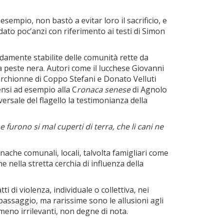
sempio, non bastò a evitar loro il sacrificio, e
ato poc’anzi con riferimento ai testi di Simon
lidamente stabilite delle comunità rette da
lla peste nera. Autori come il lucchese Giovanni
Marchionne di Coppo Stefani e Donato Velluti
 pensi ad esempio alla C
ronaca senese
di Agnolo
ersale del flagello la testimonianza della
he furono si mal cuperti di terra, che li cani ne
nache comunali, locali, talvolta famigliari come
e nella stretta cerchia di influenza della
 di violenza, individuale o collettiva, nei
 passaggio, ma rarissime sono le allusioni agli
 meno irrilevanti, non degne di nota.