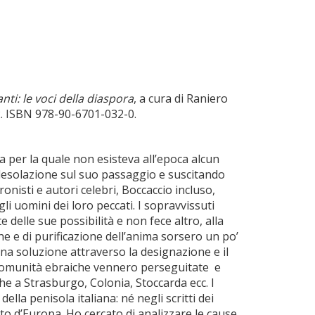
nti: le voci della diaspora
, a cura di Raniero
2. ISBN 978-90-6701-032-0.
a per la quale non esisteva all’epoca alcun
desolazione sul suo passaggio e suscitando
onisti e autori celebri, Boccaccio incluso,
gli uomini dei loro peccati. I sopravvissuti
 delle sue possibilità e non fece altro, alla
ne e di purificazione dell’anima sorsero un po’
 una soluzione attraverso la designazione e il
e comunità ebraiche vennero perseguitate e
che a Strasburgo, Colonia, Stoccarda ecc. I
lla penisola italiana: né negli scritti dei
o d’Europa. Ho cercato di analizzare le cause