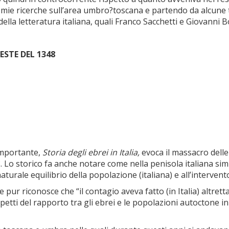
le mie ricerche sull’area umbro?toscana e partendo da alcun
ella letteratura italiana, quali Franco Sacchetti e Giovanni B
ESTE DEL 1348
 importante,
Storia degli ebrei in Italia,
evoca il massacro dell
. Lo storico fa anche notare come nella penisola italiana sim
turale equilibrio della popolazione (italiana) e all’intervento
ur riconosce che “il contagio aveva fatto (in Italia) altretta
tti del rapporto tra gli ebrei e le popolazioni autoctone in 