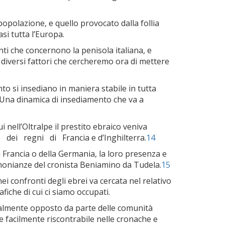
popolazione, e quello provocato dalla follia
si tutta l’Europa.
nti che concernono la penisola italiana, e
a diversi fattori che cercheremo ora di mettere
nto si insediano in maniera stabile in tutta
i. Una dinamica di insediamento che va a
i nell’Oltralpe il prestito ebraico veniva
 dei regni di Francia e d’Inghilterra.
14
 Francia o della Germania, la loro presenza e
stimonianze del cronista Beniamino da Tudela.
15
nei confronti degli ebrei va cercata nel relativo
iche di cui ci siamo occupati.
ralmente opposto da parte delle comunità
e facilmente riscontrabile nelle cronache e