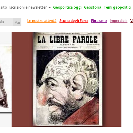
 sito
Iscrizioni e newsletter
Geopolitica oggi
Geostoria
Temi geopolitici
Le nostre attività
Storia degli Ebrei
Ebraismo
Imperdibili
V
Vai