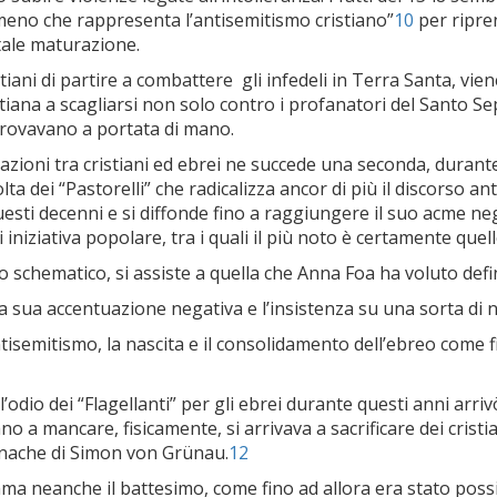
omeno che rappresenta l’antisemitismo cristiano”
10
per ripre
 tale maturazione.
ristiani di partire a combattere gli infedeli in Terra Santa, 
stiana a scagliarsi non solo contro i profanatori del Santo Se
 trovavano a portata di mano.
azioni tra cristiani ed ebrei ne succede una seconda, durante
ta dei “Pastorelli” che radicalizza ancor di più il discorso ant
sti decenni e si diffonde fino a raggiungere il suo acme neg
niziativa popolare, tra i quali il più noto è certamente quello
 schematico, si assiste a quella che Anna Foa ha voluto defin
a sua accentuazione negativa e l’insistenza su una sorta di n
isemitismo, la nascita e il consolidamento dell’ebreo come fi
dio dei “Flagellanti” per gli ebrei durante questi anni arrivò 
o a mancare, fisicamente, si arrivava a sacrificare dei cristi
onache di Simon von Grünau.
12
a neanche il battesimo, come fino ad allora era stato possibi