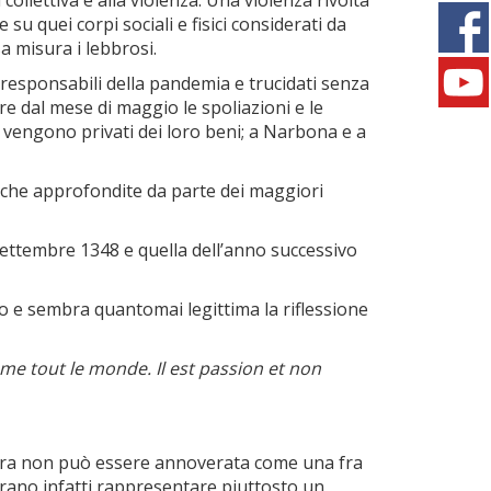
collettiva e alla violenza. Una violenza rivolta
u quei corpi sociali e fisici considerati da
a misura i lebbrosi.
i responsabili della pandemia e trucidati senza
re dal mese di maggio le spoliazioni e le
 vengono privati dei loro beni; a Narbona e a
cerche approfondite da parte dei maggiori
 settembre 1348 e quella dell’anno successivo
ito e sembra quantomai legittima la riflessione
me tout le monde. Il est passion et non
nera non può essere annoverata come una fra
mbrano infatti rappresentare piuttosto un