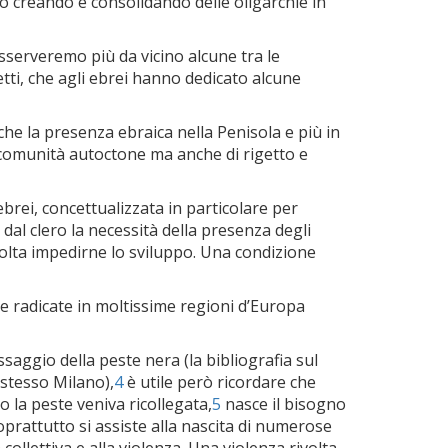
o creando e consolidando delle oligarchie in
sserveremo più da vicino alcune tra le
etti, che agli ebrei hanno dedicato alcune
 che la presenza ebraica nella Penisola e più in
e comunità autoctone ma anche di rigetto e
ebrei, concettualizzata in particolare per
 dal clero la necessità della presenza degli
alvolta impedirne lo sviluppo. Una condizione
e radicate in moltissime regioni d’Europa
saggio della peste nera (la bibliografia sul
 stesso Milano),
4
è utile però ricordare che
 la peste veniva ricollegata,
5
nasce il bisogno
prattutto si assiste alla nascita di numerose