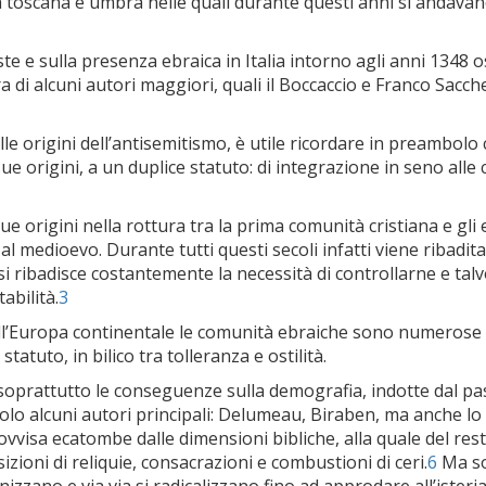
a toscana e umbra nelle quali durante questi anni si andavan
e e sulla presenza ebraica in Italia intorno agli anni 1348 o
a di alcuni autori maggiori, quali il Boccaccio e Franco Sacch
lle origini dell’antisemitismo, è utile ricordare in preambolo
ue origini, a un duplice statuto: di integrazione in seno all
ue origini nella rottura tra la prima comunità cristiana e gli 
al medioevo. Durante tutti questi secoli infatti viene ribadita
ra si ribadisce costantemente la necessità di controllarne e t
abilità.
3
ell’Europa continentale le comunità ebraiche sono numerose 
tuto, in bilico tra tolleranza e ostilità.
 soprattutto le conseguenze sulla demografia, indotte dal pas
lo alcuni autori principali: Delumeau, Biraben, ma anche lo
visa ecatombe dalle dimensioni bibliche, alla quale del resto
zioni di reliquie, consacrazioni e combustioni di ceri.
6
Ma so