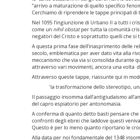
“arrivo a maturazione di quello specifico fen
Cerchiamo di riprendere le tappe principali di
Nel 1095 l’ingiunzione di Urbano II a tutti i c
come un
nihil obstat
per tutta la comunità cri
negatori del Cristo e soprattutto quelli che si
A questa prima fase dell’inasprimento delle rel
secolo, emblematica per aver dato vita alla rivol
meccanismo che via via si consolida durante que
attraverso vari movimenti, ancora una volta di i
Attraverso queste tappe, riassunte qui in modo
'la trasformazione dello stereotipo, un
Il passaggio insomma dall’antigiudaismo all’ant
del capro espiatorio per antonomasia.
A conferma di quanto detto basti pensare che l’o
confronti degli ebrei che laddove questi venivan
Questo è per lo meno quanto riportano le cr
Alla data per noi fondamentale del 1348 insomm