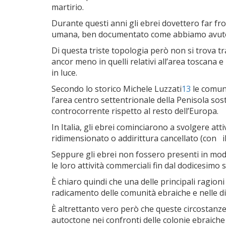
martirio.
Durante questi anni gli ebrei dovettero far fro
umana, ben documentato come abbiamo avuto modo
Di questa triste topologia però non si trova tr
ancor meno in quelli relativi all’area toscana 
in luce.
Secondo lo storico Michele Luzzati
13
le comuni
l’area centro settentrionale della Penisola sos
controcorrente rispetto al resto dell’Europa.
In Italia, gli ebrei cominciarono a svolgere atti
ridimensionato o addirittura cancellato (con
Seppure gli ebrei non fossero presenti in modo
le loro attività commerciali fin dal dodicesimo
È chiaro quindi che una delle principali ragioni
radicamento delle comunità ebraiche e nelle di
È altrettanto vero però che queste circostan
autoctone nei confronti delle colonie ebraiche