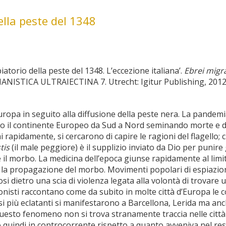
ella peste del 1348
torio della peste del 1348. L’eccezione italiana’.
Ebrei migra
LIANISTICA ULTRAIECTINA 7. Utrecht: Igitur Publishing, 201
uropa in seguito alla diffusione della peste nera. La pandemi
to il continente Europeo da Sud a Nord seminando morte e 
rapidamente, si cercarono di capire le ragioni del flagello; cr
tis
(il male peggiore) è il supplizio inviato da Dio per punire 
 il morbo. La medicina dell’epoca giunse rapidamente al limite
 e la propagazione del morbo. Movimenti popolari di espiazio
osi dietro una scia di violenza legata alla volontà di trovare
cronisti raccontano come da subito in molte città d’Europa l
casi più eclatanti si manifestarono a Barcellona, Lerida ma an
questo fenomeno non si trova stranamente traccia nelle città de
quindi in controcorrente rispetto a quanto avveniva nel rest