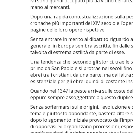
Mi sono quindi occupato più da vicino dell’are
mano ai mercanti.
Dopo una rapida contestualizzazione sulla pest
cronache più importanti del XIV secolo e l’oper
pagine delle loro opere rispettive.
Senza entrare in merito al dibattito riguardo a
generale in Europa sembra ascritta, fin dalle s
talvolta di estrema ostilità da parte di esse.
Una tendenza che, secondo gli storici, trae le s
primo da San Paolo e si protrae nei secoli fino 
ebrei tra i cristiani, da una parte, ma dall’alt
esistenziale per gli ebrei quindi di costante inst
Quando nel 1347 la peste arriva sulle coste d
eppure sempre assoggettate a questo duplice sta
Senza soffermarsi sulle origini, l’evoluzione e
tema è piuttosto abbondante, basterà citare so
dopo lo sgomento iniziale provocato dall’improv
di opporvisi. Si organizzano processioni, esposi