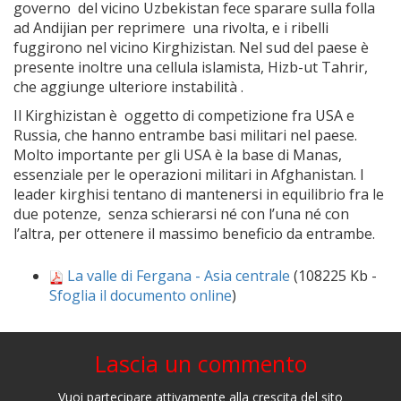
governo del vicino Uzbekistan fece sparare sulla folla
ad Andijian per reprimere una rivolta, e i ribelli
fuggirono nel vicino Kirghizistan. Nel sud del paese è
presente inoltre una cellula islamista, Hizb-ut Tahrir,
che aggiunge ulteriore instabilità .
Il Kirghizistan è oggetto di competizione fra USA e
Russia, che hanno entrambe basi militari nel paese.
Molto importante per gli USA è la base di Manas,
essenziale per le operazioni militari in Afghanistan. I
leader kirghisi tentano di mantenersi in equilibrio fra le
due potenze, senza schierarsi né con l’una né con
l’altra, per ottenere il massimo beneficio da entrambe.
La valle di Fergana - Asia centrale
(108225 Kb -
Sfoglia il documento online
)
Lascia un commento
Vuoi partecipare attivamente alla crescita del sito