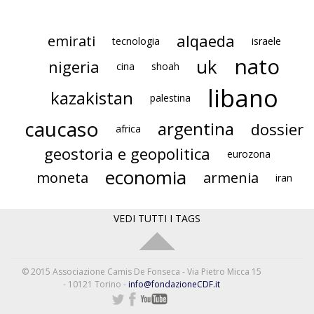
alqaeda
emirati
tecnologia
israele
nato
uk
nigeria
cina
shoah
libano
kazakistan
palestina
caucaso
argentina
dossier
africa
geostoria e geopolitica
eurozona
economia
moneta
armenia
iran
VEDI TUTTI I TAGS
© 2015 Associazione Camis De Fonseca - Via Pietro Micca 15
- 10121 Torino -
info@fondazioneCDF.it