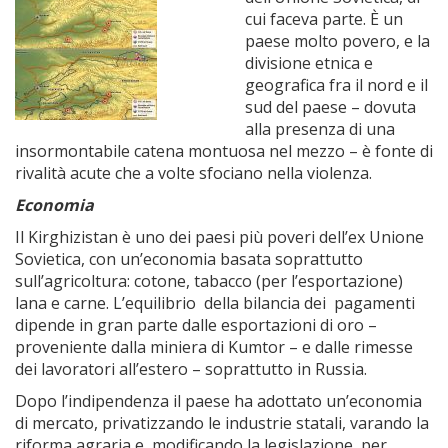
cui faceva parte. È un
paese molto povero, e la
divisione etnica e
geografica fra il nord e il
sud del paese – dovuta
alla presenza di una
insormontabile catena montuosa nel mezzo – è fonte di
rivalità acute che a volte sfociano nella violenza.
Economia
Il Kirghizistan è uno dei paesi più poveri dell’ex Unione
Sovietica, con un’economia basata soprattutto
sull’agricoltura: cotone, tabacco (per l’esportazione)
lana e carne. L’equilibrio della bilancia dei pagamenti
dipende in gran parte dalle esportazioni di oro –
proveniente dalla miniera di Kumtor – e dalle rimesse
dei lavoratori all’estero – soprattutto in Russia.
Dopo l’indipendenza il paese ha adottato un’economia
di mercato, privatizzando le industrie statali, varando la
riforma agraria e modificando la legislazione per