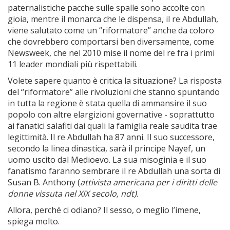
paternalistiche pacche sulle spalle sono accolte con
gioia, mentre il monarca che le dispensa, il re Abdullah,
viene salutato come un “riformatore” anche da coloro
che dovrebbero comportarsi ben diversamente, come
Newsweek, che nel 2010 mise il nome del re fra i primi
11 leader mondiali più rispettabili.
Volete sapere quanto è critica la situazione? La risposta
del “riformatore” alle rivoluzioni che stanno spuntando
in tutta la regione è stata quella di ammansire il suo
popolo con altre elargizioni governative - soprattutto
ai fanatici salafiti dai quali la famiglia reale saudita trae
legittimità. Il re Abdullah ha 87 anni. Il suo successore,
secondo la linea dinastica, sarà il principe Nayef, un
uomo uscito dal Medioevo. La sua misoginia e il suo
fanatismo faranno sembrare il re Abdullah una sorta di
Susan B. Anthony (
attivista americana per i diritti delle
donne vissuta nel XIX secolo, ndt).
Allora, perché ci odiano? Il sesso, o meglio l’imene,
spiega molto.