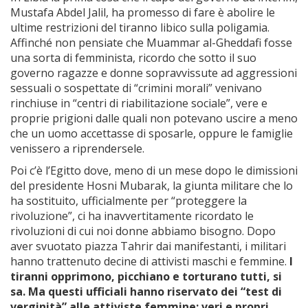
Mustafa Abdel Jalil, ha promesso di fare è abolire le
ultime restrizioni del tiranno libico sulla poligamia.
Affinché non pensiate che Muammar al-Gheddafi fosse
una sorta di femminista, ricordo che sotto il suo
governo ragazze e donne sopravvissute ad aggressioni
sessuali o sospettate di “crimini morali” venivano
rinchiuse in “centri di riabilitazione sociale”, vere e
proprie prigioni dalle quali non potevano uscire a meno
che un uomo accettasse di sposarle, oppure le famiglie
venissero a riprendersele.
Poi c’è l’Egitto dove, meno di un mese dopo le dimissioni
del presidente Hosni Mubarak, la giunta militare che lo
ha sostituito, ufficialmente per “proteggere la
rivoluzione”, ci ha inavvertitamente ricordato le
rivoluzioni di cui noi donne abbiamo bisogno. Dopo
aver svuotato piazza Tahrir dai manifestanti, i militari
hanno trattenuto decine di attivisti maschi e femmine.
I
tiranni opprimono, picchiano e torturano tutti, si
sa. Ma questi ufficiali hanno riservato dei “test di
verginità” alle attiviste femmine: veri e propri