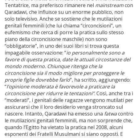
Tentatrice, ma preferisco rimanere nel
mainstream
con
Qaradawi, che influisce su un enorme pubblico, non
solo televisivo. Anche se sostiene che le mutilazioni
genitali femminili (che lui chiama “circoncisioni”, un
eufemismo che cerca di porre la pratica sullo stesso
piano della circoncisione maschile) non sono
“obbligatorie”, in uno dei suoi libri si trova questa
impagabile osservazione: “
io personalmente sono a
favore di questa pratica, date le attuali circostanze del
mondo moderno. Chiunque ritenga che la
circoncisione sia il modo migliore per proteggere le
proprie figlie dovrebbe farlo
”, ha scritto, aggiungendo:
“
l’opinione moderata è favorevole a praticare la
circoncisione per ridurre le tentazioni”
. Così, anche tra i
“moderati”, i genitali delle ragazze vengono mutilati per
assicurarsi che il loro desiderio venga stroncato sul
nascere. Intanto, Qaradawi ha emesso una
fatwa
contro
le mutilazioni genitali femminili, ma non sorprende che,
quando l’Egitto ha vietato la pratica nel 2008, alcuni
esponenti dei Fratelli Musulmani si siano opposti. E