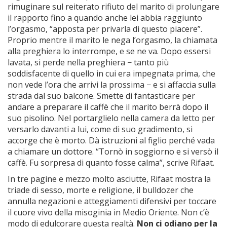
rimuginare sul reiterato rifiuto del marito di prolungare
il rapporto fino a quando anche lei abbia raggiunto
l’orgasmo, “apposta per privarla di questo piacere”.
Proprio mentre il marito le nega l’orgasmo, la chiamata
alla preghiera lo interrompe, e se ne va. Dopo essersi
lavata, si perde nella preghiera − tanto più
soddisfacente di quello in cui era impegnata prima, che
non vede l’ora che arrivi la prossima − e si affaccia sulla
strada dal suo balcone. Smette di fantasticare per
andare a preparare il caffè che il marito berrà dopo il
suo pisolino. Nel portarglielo nella camera da letto per
versarlo davanti a lui, come di suo gradimento, si
accorge che è morto. Dà istruzioni al figlio perché vada
a chiamare un dottore. “Tornò in soggiorno e si versò il
caffè. Fu sorpresa di quanto fosse calma”, scrive Rifaat.
In tre pagine e mezzo molto asciutte, Rifaat mostra la
triade di sesso, morte e religione, il bulldozer che
annulla negazioni e atteggiamenti difensivi per toccare
il cuore vivo della misoginia in Medio Oriente. Non c’è
modo di edulcorare questa realtà.
Non
ci odiano per la