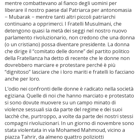
mentre combattevano al fianco degli uomini per
liberare il nostro paese dal Patriarca per antonomasia
− Mubarak − mentre tanti altri piccoli patriarchi
continuano a opprimerci. I Fratelli Musulmani, che
detengono quasi la metà dei seggi nel nostro nuovo
parlamento rivoluzionario, non credono che una donna
(o un cristiano) possa diventare presidente. La donna
che dirige il “comitato delle donne” del partito politico
della Fratellanza ha detto di recente che le donne non
dovrebbero marciare e protestare perché è più
“dignitoso” lasciare che i loro mariti e fratelli lo facciano
anche per loro.
L’odio nei confronti delle donne è radicato nella società
egiziana. Quelle di noi che hanno marciato e protestato
si sono dovute muovere su un campo minato di
violenze sessuali sia da parte del regime e dei suoi
lacchè che, purtroppo, a volte da parte dei nostri stessi
compagni rivoluzionari. In un giorno di novembre sono
stata violentata in via Mohamed Mahmoud, vicino a
piazza Tahrir, da almeno quattro poliziotti