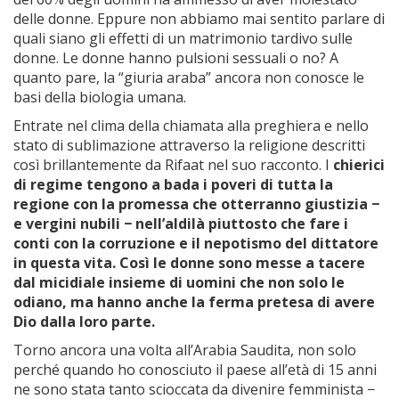
delle donne. Eppure non abbiamo mai sentito parlare di
quali siano gli effetti di un matrimonio tardivo sulle
donne. Le donne hanno pulsioni sessuali o no? A
quanto pare, la “giuria araba” ancora non conosce le
basi della biologia umana.
Entrate nel clima della chiamata alla preghiera e nello
stato di sublimazione attraverso la religione descritti
così brillantemente da Rifaat nel suo racconto. I
chierici
di regime tengono a bada i poveri di tutta la
regione con la promessa che otterranno giustizia −
e vergini nubili − nell’aldilà piuttosto che fare i
conti con la corruzione e il nepotismo del dittatore
in questa vita. Così le donne sono messe a tacere
dal micidiale insieme di uomini che non solo le
odiano, ma hanno anche la ferma pretesa di avere
Dio dalla loro parte.
Torno ancora una volta all’Arabia Saudita, non solo
perché quando ho conosciuto il paese all’età di 15 anni
ne sono stata tanto scioccata da divenire femminista −