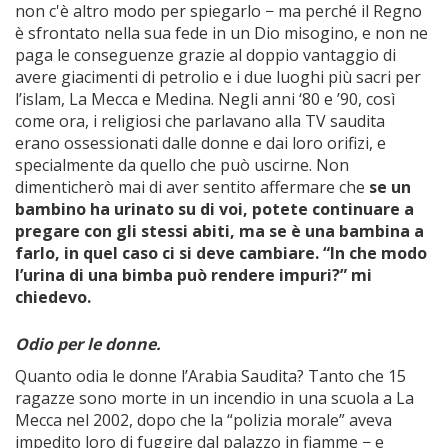
non c'è altro modo per spiegarlo − ma perché il Regno
è sfrontato nella sua fede in un Dio misogino, e non ne
paga le conseguenze grazie al doppio vantaggio di
avere giacimenti di petrolio e i due luoghi più sacri per
l’islam, La Mecca e Medina. Negli anni ‘80 e ’90, così
come ora, i religiosi che parlavano alla TV saudita
erano ossessionati dalle donne e dai loro orifizi, e
specialmente da quello che può uscirne. Non
dimenticherò mai di aver sentito affermare che
se un
bambino ha urinato su di voi, potete continuare a
pregare con gli stessi abiti, ma se è una bambina a
farlo, in quel caso ci si deve cambiare. “In che modo
l’urina di una bimba può rendere impuri?” mi
chiedevo.
Odio per le donne.
Quanto odia le donne l’Arabia Saudita? Tanto che 15
ragazze sono morte in un incendio in una scuola a La
Mecca nel 2002, dopo che la “polizia morale” aveva
impedito loro di fuggire dal palazzo in fiamme − e