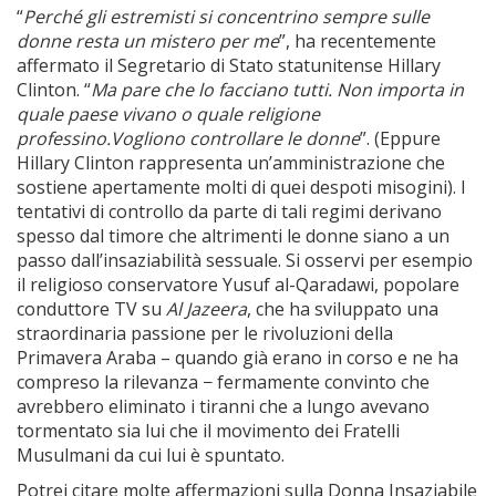
“
Perché gli estremisti si concentrino sempre sulle
donne resta un mistero per me
”, ha recentemente
affermato il Segretario di Stato statunitense Hillary
Clinton. “
Ma pare che lo facciano tutti. Non importa in
quale paese vivano o quale religione
professino.Vogliono controllare le donne
”. (Eppure
Hillary Clinton rappresenta un’amministrazione che
sostiene apertamente molti di quei despoti misogini). I
tentativi di controllo da parte di tali regimi derivano
spesso dal timore che altrimenti le donne siano a un
passo dall’insaziabilità sessuale. Si osservi per esempio
il religioso conservatore Yusuf al-Qaradawi, popolare
conduttore TV su
Al Jazeera
, che ha sviluppato una
straordinaria passione per le rivoluzioni della
Primavera Araba – quando già erano in corso e ne ha
compreso la rilevanza − fermamente convinto che
avrebbero eliminato i tiranni che a lungo avevano
tormentato sia lui che il movimento dei Fratelli
Musulmani da cui lui è spuntato.
Potrei citare molte affermazioni sulla Donna Insaziabile