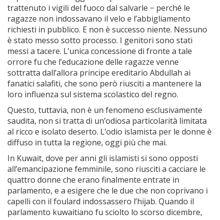
trattenuto i vigili del fuoco dal salvarle − perché le
ragazze non indossavano il velo e l’abbigliamento
richiesti in pubblico. E non è successo niente. Nessuno
è stato messo sotto processo. I genitori sono stati
messi a tacere. L’unica concessione di fronte a tale
orrore fu che l’educazione delle ragazze venne
sottratta dall’allora principe ereditario Abdullah ai
fanatici salafiti, che sono però riusciti a mantenere la
loro influenza sul sistema scolastico del regno.
Questo, tuttavia, non è un fenomeno esclusivamente
saudita, non si tratta di un’odiosa particolarità limitata
al ricco e isolato deserto. L’odio islamista per le donne è
diffuso in tutta la regione, oggi più che mai.
In Kuwait, dove per anni gli islamisti si sono opposti
all’emancipazione femminile, sono riusciti a cacciare le
quattro donne che erano finalmente entrate in
parlamento, e a esigere che le due che non coprivano i
capelli con il foulard indossassero l’hijab. Quando il
parlamento kuwaitiano fu sciolto lo scorso dicembre,