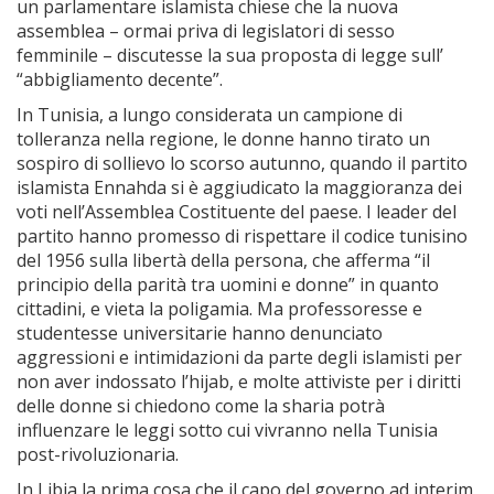
un parlamentare islamista chiese che la nuova
assemblea – ormai priva di legislatori di sesso
femminile – discutesse la sua proposta di legge sull’
“abbigliamento decente”.
In Tunisia, a lungo considerata un campione di
tolleranza nella regione, le donne hanno tirato un
sospiro di sollievo lo scorso autunno, quando il partito
islamista Ennahda si è aggiudicato la maggioranza dei
voti nell’Assemblea Costituente del paese. I leader del
partito hanno promesso di rispettare il codice tunisino
del 1956 sulla libertà della persona, che afferma “il
principio della parità tra uomini e donne” in quanto
cittadini, e vieta la poligamia. Ma professoresse e
studentesse universitarie hanno denunciato
aggressioni e intimidazioni da parte degli islamisti per
non aver indossato l’hijab, e molte attiviste per i diritti
delle donne si chiedono come la sharia potrà
influenzare le leggi sotto cui vivranno nella Tunisia
post-rivoluzionaria.
In Libia la prima cosa che il capo del governo ad interim,