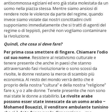
antisommossa egiziani ed ero già stata molestata da un
uomo nella piazza stessa. Mentre siamo ansiosi di
rendere note le violenze da parte del regime, quando
invece siamo violate dai nostri concittadini civili
supponiamo immediatamente che si tratti di agenti del
regime o di teppisti, perché non vogliamo contaminare
la rivoluzione.
Quindi, che cosa si deve fare?
Per prima cosa smettere di fingere. Chiamare l’odio
col suo nome
. Resistere al relativismo culturale e
tenere presente che anche in paesi che stanno
attraversando fasi rivoluzionarie o sono scossi da
rivolte, le donne restano la merce di scambio più
economica. Al resto del mondo verrà detto che è
proprio della nostra “cultura” e della nostra “religione”
fare x, y o z alle donne. Tenete presente che non sono
mai state le donne a stabilirlo.
Le rivolte arabe
possono esser state innescate da un uomo arabo −
Mohamed Bouazizi, il venditore ambulante tunisino