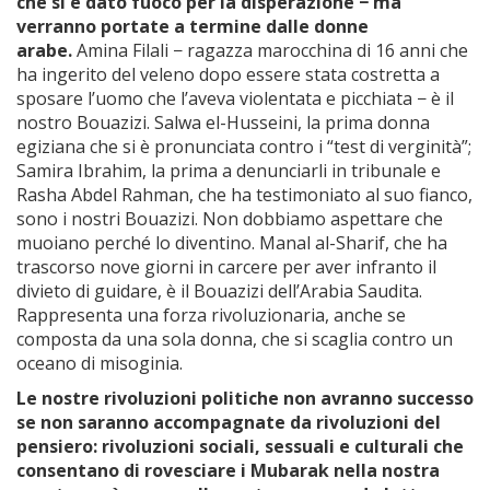
che si è dato fuoco per la disperazione − ma
verranno portate a termine dalle donne
arabe.
Amina Filali − ragazza marocchina di 16 anni che
ha ingerito del veleno dopo essere stata costretta a
sposare l’uomo che l’aveva violentata e picchiata − è il
nostro Bouazizi. Salwa el-Husseini, la prima donna
egiziana che si è pronunciata contro i “test di verginità”;
Samira Ibrahim, la prima a denunciarli in tribunale e
Rasha Abdel Rahman, che ha testimoniato al suo fianco,
sono i nostri Bouazizi. Non dobbiamo aspettare che
muoiano perché lo diventino. Manal al-Sharif, che ha
trascorso nove giorni in carcere per aver infranto il
divieto di guidare, è il Bouazizi dell’Arabia Saudita.
Rappresenta una forza rivoluzionaria, anche se
composta da una sola donna, che si scaglia contro un
oceano di misoginia.
Le nostre rivoluzioni politiche non avranno successo
se non saranno accompagnate da rivoluzioni del
pensiero: rivoluzioni sociali, sessuali e culturali che
consentano di rovesciare i Mubarak nella nostra