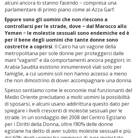
alcuni ancora lo stanno facendo − compresa una
parlamentare di primo piano come al-Azza Garf.
Eppure sono gli uomini che non riescono a
controllarsi per le strade, dove − dal Marocco allo
Yemen − le molestie sessuali sono endemiche ed è
per il bene degli uomini che tante donne sono
costrette a coprirsi
. Il Cairo ha un vagone della
metropolitana per sole donne per proteggerci dalle
mani “vaganti” e da comportamenti ancora peggiori; in
Arabia Saudita esistono innumerevoli viali solo per
famiglie, a cui uomini soli non hanno accesso a meno
che non dimostrino di dover accompagnare una donna.
Spesso sentiamo come le economie mal funzionanti del
Medio Oriente precludano a molti uomini la possibilità
di sposarsi, e alcuni usano addirittura questo dato per
spiegare i livelli crescenti di molestie sessuali per le
strade. In un sondaggio del 2008 del Centro Egiziano
per i Diritti della Donna, oltre l’80% delle donne
egiziane ha detto di aver subito molestie sessuali e più
del 60% degli uomini ha ammesso di aver molestato