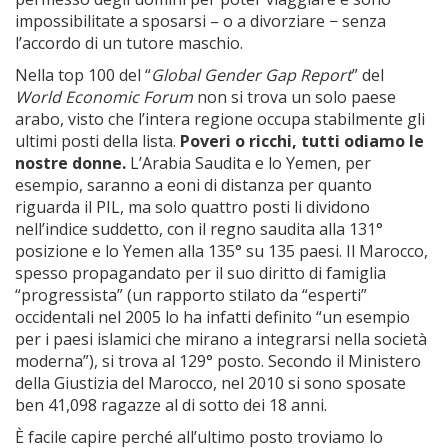
impossibilitate a sposarsi – o a divorziare − senza
l’accordo di un tutore maschio.
Nella top 100 del “
Global Gender Gap Report
” del
World Economic Forum
non si trova un solo paese
arabo, visto che l’intera regione occupa stabilmente gli
ultimi posti della lista.
Poveri o ricchi, tutti odiamo le
nostre donne.
L’Arabia Saudita e lo Yemen, per
esempio, saranno a eoni di distanza per quanto
riguarda il PIL, ma solo quattro posti li dividono
nell’indice suddetto, con il regno saudita alla 131°
posizione e lo Yemen alla 135° su 135 paesi. Il Marocco,
spesso propagandato per il suo diritto di famiglia
“progressista” (un rapporto stilato da “esperti”
occidentali nel 2005 lo ha infatti definito “un esempio
per i paesi islamici che mirano a integrarsi nella società
moderna”), si trova al 129° posto. Secondo il Ministero
della Giustizia del Marocco, nel 2010 si sono sposate
ben 41,098 ragazze al di sotto dei 18 anni.
È facile capire perché all’ultimo posto troviamo lo