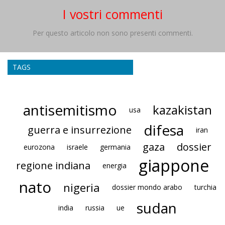
I vostri commenti
Per questo articolo non sono presenti commenti.
TAGS
antisemitismo
kazakistan
usa
difesa
guerra e insurrezione
iran
gaza
dossier
eurozona
israele
germania
giappone
regione indiana
energia
nato
nigeria
dossier mondo arabo
turchia
sudan
india
russia
ue