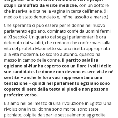
stupri camuffati da visite mediche,
con un dottore
che inseriva le dita nella vagina in cerca dell’imene. (Il
medico è stato denunciato e, infine, assolto a marzo.)
Che speranza ci può essere per le donne nel nuovo
parlamento egiziano, dominato com’è da uomini fermi
al XI secolo? Un quarto dei seggi parlamentari è ora
detenuto dai salafiti, che credono che conformarsi alla
vita del profeta Maometto sia una ricetta appropriata
alla vita moderna. Lo scorso autunno, quando ha
messo in campo delle donne,
il partito salafita
egiziano al-Nur ha coperto con un fiore i volti delle
sue candidate. Le donne non devono essere viste né
sentite − anche le loro voci rappresentano una
tentazione − quindi nel parlamento egiziano sono
coperte di nero dalla testa ai piedi e non possono
proferire verbo.
E siamo nel bel mezzo di una rivoluzione in Egitto! Una
rivoluzione in cui donne sono morte, sono state
picchiate, colpite da spari e sessualmente aggredite