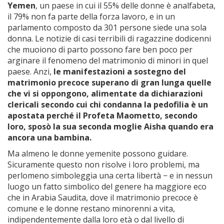
Yemen
, un paese in cui il 55% delle donne è analfabeta,
il 79% non fa parte della forza lavoro, e in un
parlamento composto da 301 persone siede una sola
donna. Le notizie di casi terribili di ragazzine dodicenni
che muoiono di parto possono fare ben poco per
arginare il fenomeno del matrimonio di minori in quel
paese. Anzi,
le manifestazioni a sostegno del
matrimonio precoce superano di gran lunga quelle
che vi si oppongono, alimentate da dichiarazioni
clericali secondo cui chi condanna la pedofilia è un
apostata perché il Profeta Maometto, secondo
loro, sposò la sua seconda moglie Aisha quando era
ancora una bambina.
Ma almeno le donne yemenite possono guidare.
Sicuramente questo non risolve i loro problemi, ma
perlomeno simboleggia una certa libertà − e in nessun
luogo un fatto simbolico del genere ha maggiore eco
che in Arabia Saudita, dove il matrimonio precoce è
comune e le donne restano minorenni a vita,
indipendentemente dalla loro età o dal livello di