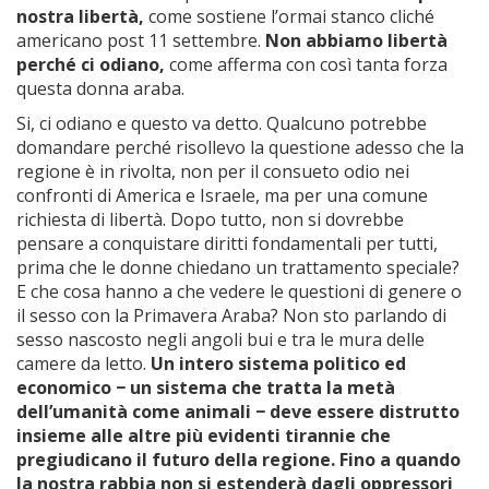
nostra libertà,
come sostiene l’ormai stanco cliché
americano post 11 settembre.
Non abbiamo
libertà
perché ci odiano,
come afferma con così tanta forza
questa donna araba.
Si, ci odiano e questo va detto. Qualcuno potrebbe
domandare perché risollevo la questione adesso che la
regione è in rivolta, non per il consueto odio nei
confronti di America e Israele, ma per una comune
richiesta di libertà. Dopo tutto, non si dovrebbe
pensare a conquistare diritti fondamentali per tutti,
prima che le donne chiedano un trattamento speciale?
E che cosa hanno a che vedere le questioni di genere o
il sesso con la Primavera Araba? Non sto parlando di
sesso nascosto negli angoli bui e tra le mura delle
camere da letto.
Un
intero sistema politico ed
economico − un sistema che tratta la metà
dell’umanità come animali − deve essere distrutto
insieme alle altre più evidenti tirannie che
pregiudicano il futuro della regione. Fino a quando
la nostra rabbia non si estenderà dagli oppressori