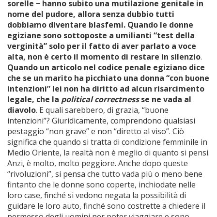
sorelle − hanno subito una mutilazione genitale in
nome del pudore, allora senza dubbio tutti
dobbiamo diventare blasfemi. Quando le donne
egiziane sono sottoposte a umilianti “test della
verginità” solo per il fatto di aver parlato a voce
alta, non è certo il momento di restare in silenzio
.
Quando un articolo nel codice penale egiziano dice
che se un marito ha picchiato una donna “con buone
intenzioni” lei non ha diritto ad alcun risarcimento
legale, che la
political correctness
se ne vada al
diavolo
. E quali sarebbero, di grazia, “buone
intenzioni”? Giuridicamente, comprendono qualsiasi
pestaggio “non grave” e non “diretto al viso”. Ciò
significa che quando si tratta di condizione femminile in
Medio Oriente, la realtà non è meglio di quanto si pensi.
Anzi, è molto, molto peggiore. Anche dopo queste
“rivoluzioni”, si pensa che tutto vada più o meno bene
fintanto che le donne sono coperte, inchiodate nelle
loro case, finché si vedono negata la possibilità di
guidare le loro auto, finché sono costrette a chiedere il
permesso degli uomini per poter viaggiare e sono