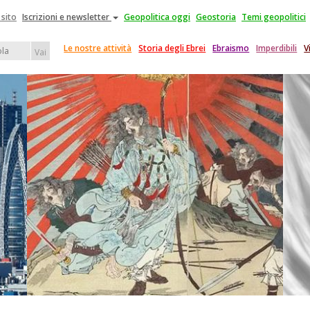
 sito
Iscrizioni e newsletter
Geopolitica oggi
Geostoria
Temi geopolitici
Le nostre attività
Storia degli Ebrei
Ebraismo
Imperdibili
V
Vai