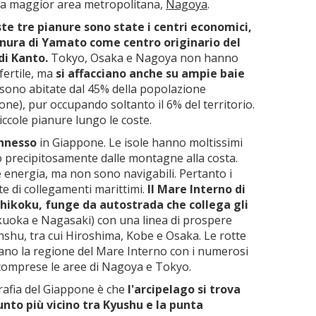
rza maggior area metropolitana,
Nagoya
.
te tre pianure sono state i centri economici,
pianura di Yamato come centro originario del
di Kanto.
Tokyo, Osaka e Nagoya non hanno
fertile, ma
si affacciano anche su ampie baie
à sono abitate dal 45% della popolazione
sone), pur occupando soltanto il 6% del territorio.
iccole pianure lungo le coste.
onnesso
in Giappone. Le isole hanno moltissimi
o precipitosamente dalle montagne alla costa.
e energia, ma non sono navigabili. Pertanto i
e di collegamenti marittimi.
Il Mare Interno di
hikoku, funge da autostrada che collega gli
kuoka e Nagasaki) con una linea di prospere
onshu, tra cui Hiroshima, Kobe e Osaka. Le rotte
gano la regione del Mare Interno con i numerosi
, comprese le aree di Nagoya e Tokyo.
grafia del Giappone è che
l'arcipelago si trova
unto più vicino tra Kyushu e la punta