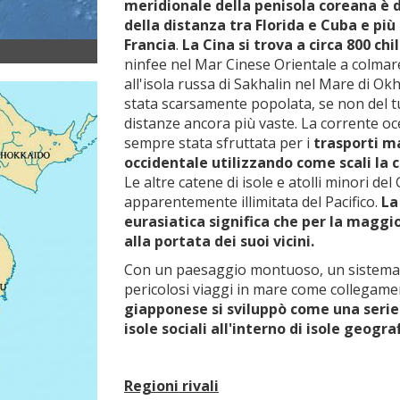
meridionale della penisola coreana è d
della distanza tra Florida e Cuba e più 
Francia
.
La Cina si trova a circa 800 ch
ninfee nel Mar Cinese Orientale a colmare 
all'isola russa di Sakhalin nel Mare di O
stata scarsamente popolata, se non del tut
distanze ancora più vaste. La corrente o
sempre stata sfruttata per i
trasporti ma
occidentale utilizzando come scali la 
Le altre catene di isole e atolli minori de
apparentemente illimitata del Pacifico.
La
eurasiatica significa che per la maggi
alla portata dei suoi vicini.
Con un paesaggio montuoso, un sistema f
pericolosi viaggi in mare come collegament
giapponese si sviluppò come una serie d
isole sociali all'interno di isole geogra
Regioni rivali