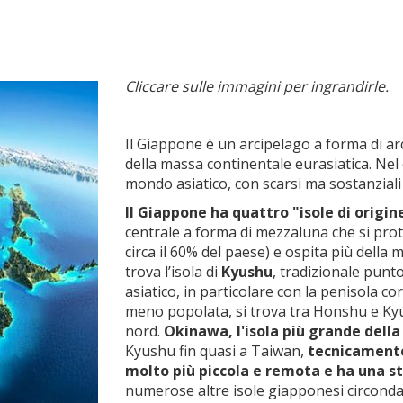
Cliccare sulle immagini per ingrandirle.
Il Giappone è un arcipelago a forma di ar
della massa continentale eurasiatica. Nel c
mondo asiatico, con scarsi ma sostanziali 
Il Giappone ha quattro "isole di origine
centrale a forma di mezzaluna che si prot
circa il 60% del paese) e ospita più della
trova l’isola di
Kyushu
, tradizionale punt
asiatico, in particolare con la penisola c
meno popolata, si trova tra Honshu e Kyus
nord.
Okinawa,
l'isola più grande dell
Kyushu fin quasi a Taiwan,
tecnicamente
molto più piccola e remota e ha una st
numerose altre isole giapponesi circondan