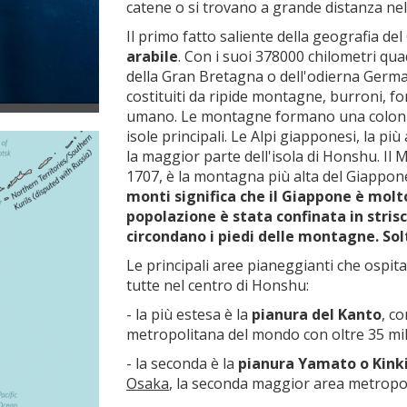
catene o si trovano a grande distanza nel
Il primo fatto saliente della geografia de
arabile
. Con i suoi 378000 chilometri qua
della Gran Bretagna o dell'odierna German
costituiti da ripide montagne, burroni, for
umano. Le montagne formano una colonna 
isole principali. Le Alpi giapponesi, la p
la maggior parte dell'isola di Honshu. Il 
1707, è la montagna più alta del Giappone
monti significa che il Giappone è molto
popolazione è stata confinata in strisc
circondano i piedi delle montagne. Solta
Le principali aree pianeggianti che ospi
tutte nel centro di Honshu:
- la più estesa è la
pianura del Kanto
, c
metropolitana del mondo con oltre 35 mil
- la seconda è la
pianura Yamato o Kink
Osaka
, la seconda maggior area metropol