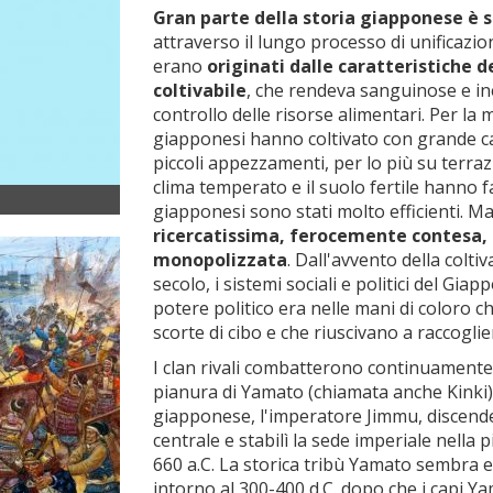
Gran parte della storia giapponese è s
attraverso il lungo processo di unificazione 
erano
originati dalle caratteristiche de
coltivabile
, che rendeva sanguinose e inevit
controllo delle risorse alimentari. Per la 
giapponesi hanno coltivato con grande ca
piccoli appezzamenti, per lo più su terraz
clima temperato e il suolo fertile hanno fa
giapponesi sono stati molto efficienti. M
ricercatissima, ferocemente contesa,
monopolizzata
. Dall'avvento della coltiv
secolo, i sistemi sociali e politici del Gia
potere politico era nelle mani di coloro che
scorte di cibo e che riuscivano a raccoglie
I clan rivali combatterono continuamente pe
pianura di Yamato (chiamata anche Kinki) 
giapponese, l'imperatore Jimmu, discende
centrale e stabilì la sede imperiale nell
660 a.C. La storica tribù Yamato sembra es
intorno al 300-400 d.C. dopo che i capi Ya