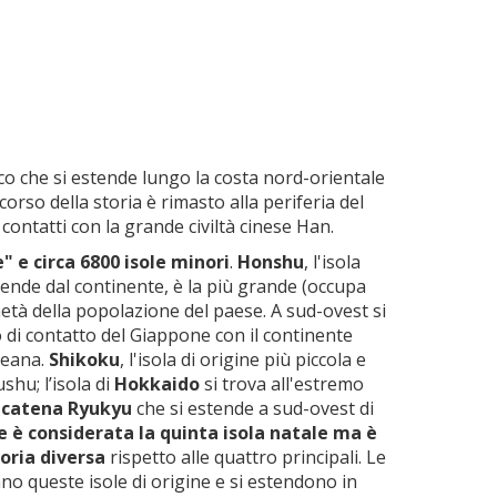
co che si estende lungo la costa nord-orientale
orso della storia è rimasto alla periferia del
contatti con la grande civiltà cinese Han.
" e circa 6800 isole minori
.
Honshu
, l'isola
ende dal continente, è la più grande (occupa
 metà della popolazione del paese. A sud-ovest si
o di contatto del Giappone con il continente
oreana.
Shikoku
, l'isola di origine più piccola e
hu; l’isola di
Hokkaido
si trova all'estremo
a catena Ryukyu
che si estende a sud-ovest di
 è considerata la quinta isola natale ma è
oria diversa
rispetto alle quattro principali. Le
o queste isole di origine e si estendono in