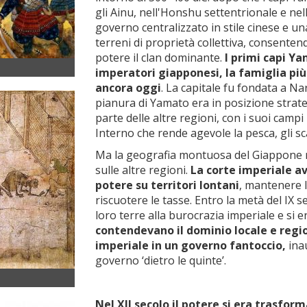
gli Ainu, nell'Honshu settentrionale e ne
governo centralizzato in stile cinese e u
terreni di proprietà collettiva, consente
potere il clan dominante.
I primi capi Y
imperatori giapponesi, la famiglia p
ancora oggi
. La capitale fu fondata a Na
pianura di Yamato era in posizione strat
parte delle altre regioni, con i suoi camp
Interno che rende agevole la pesca, gli s
Ma la geografia montuosa del Giappone re
sulle altre regioni.
La corte imperiale av
potere su territori lontani
, mantenere la
riscuotere le tasse. Entro la metà del IX s
loro terre alla burocrazia imperiale e si e
contendevano il dominio locale e regi
imperiale in un governo fantoccio,
ina
governo ‘dietro le quinte’.
Nel XII secolo il potere si era trasfor