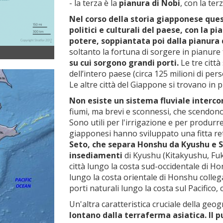
- la terza è la
pianura di Nobi
, con la te
Nel corso della storia giapponese ques
politici e culturali del paese, con la 
potere, soppiantata poi dalla pianura 
soltanto la fortuna di sorgere in pianure 
su cui sorgono grandi porti.
Le tre citt
dell’intero paese (circa 125 milioni di per
Le altre città del Giappone si trovano in p
Non esiste un sistema fluviale interc
fiumi, ma brevi e sconnessi, che scendon
Sono utili per l'irrigazione e per produrr
giapponesi hanno sviluppato una fitta ret
Seto, che separa Honshu da Kyushu e S
insediamenti
di Kyushu (Kitakyushu, Fu
città lungo la costa sud-occidentale di H
lungo la costa orientale di Honshu colle
porti naturali lungo la costa sul Pacifico
Un'altra caratteristica cruciale della geo
lontano dalla terraferma asiatica. Il p