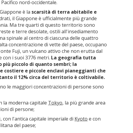
 Pacifico nord-occidentale.
l Giappone è la
scarsità di terra abitabile e
drati, il Giappone è ufficialmente più grande
ia. Ma tre quarti di questo territorio sono
este e terre desolate, ostili all'insediamento
spinale al centro di ciascuna delle quattro
iù alta concentrazione di vette del paese, occupano
Monte Fuji, un vulcano attivo che non erutta dal
 con i suoi 3776 metri.
La geografia tutta
 più piccolo di quanto sembri; la
e costiere e piccole enclavi pianeggianti che
nto il 12% circa del territorio è coltivabile.
tano le maggiori concentrazioni di persone sono
on la moderna capitale
Tokyo
, la più grande area
ioni di persone;
i
, con l'antica capitale imperiale di
Kyoto
e con
itana del paese;