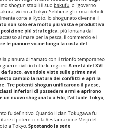
primo shogun stabilì il suo
bakufu
, o "governo
makura, vicino a Tokyo. Sebbene gli ormai deboli
lmente corte a Kyoto, lo shogunato divenne il
nto non solo era molto più vasta e produttiva
posizione più strategica,
più lontana dal
ccesso al mare per la pesca, il commercio e i
e le pianure vicine lungo la costa del
ella pianura di Yamato con il trionfo temporaneo
uerre civili in tutte le regioni.
A metà del XVI
da fuoco, avendole viste sulle prime navi
esto cambiò la natura dei conflitti e aprì la
e. Tre potenti shogun unificarono il paese,
 classi inferiori di possedere armi e aprirono
e un nuovo shogunato a Edo, l'attuale Tokyo,
anto fu definitivo. Quando il clan Tokugawa fu
itare il potere con la Restaurazione Meiji del
yoto a Tokyo.
Spostando la sede