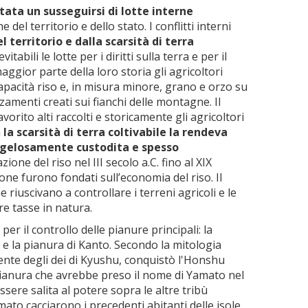
tata un susseguirsi di lotte interne
del territorio e dello stato. I conflitti interni
l territorio e dalla scarsità di terra
abili le lotte per i diritti sulla terra e per il
maggior parte della loro storia gli agricoltori
pacità riso e, in misura minore, grano e orzo su
zamenti creati sui fianchi delle montagne. Il
vorito alti raccolti e storicamente gli agricoltori
a
la scarsità di terra coltivabile la rendeva
 gelosamente custodita e spesso
azione del riso nel III secolo a.C. fino al XIX
ppone furono fondati sull’economia del riso. Il
 riuscivano a controllare i terreni agricoli e le
re tasse in natura.
r il controllo delle pianure principali: la
e la pianura di Kanto. Secondo la mitologia
nte degli dei di Kyushu, conquistò l'Honshu
a pianura che avrebbe preso il nome di Yamato nel
sere salita al potere sopra le altre tribù
mato cacciarono i precedenti abitanti delle isole,