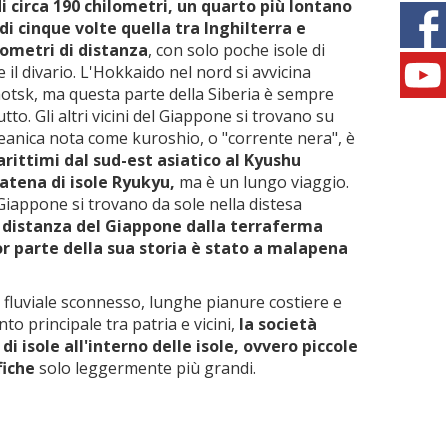
i circa 190 chilometri, un quarto più lontano
di cinque volte quella tra Inghilterra e
ilometri di distanza
, con solo poche isole di
il divario. L'Hokkaido nel nord si avvicina
khotsk, ma questa parte della Siberia è sempre
to. Gli altri vicini del Giappone si trovano su
ceanica nota come kuroshio, o "corrente nera", è
rittimi dal sud-est asiatico al Kyushu
catena di isole Ryukyu,
ma è un lungo viaggio.
l Giappone si trovano da sole nella distesa
 distanza del Giappone dalla terraferma
or parte della sua storia è stato a malapena
luviale sconnesso, lunghe pianure costiere e
o principale tra patria e vicini,
la società
i isole all'interno delle isole, ovvero piccole
fiche
solo leggermente più grandi.