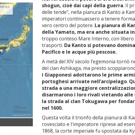
shogun, cioè dai capi della guerra
. Il 
delle tende", nella pianura di Kanto a Ka
imperatori continuassero a tenere forma
vero centro del potere.
La pianura di Ka
della Yamato, ma era anche situata in 
troppo conteso Mare Interno, con libero a
trasporti.
Da Kanto si potevano dominar
Pacifico e le acque più pescose.
A metà del XIV secolo l’egemonia tornò n
del clan Ashikaga, ma presto scoppiarono g
i Giapponesi adottarono le prime armi 
portoghesi arrivate nell’arcipelago
.
Qu
strada a una maggiore centralizzazion
disarmarono i loro rivali vietando alle
la strada al clan Tokugawa per fondar
nel 1600.
Questa volta il trionfo della pianura di K
rovesciato e l'imperatore riprese ad eserc
1868, la corte imperiale fu spostata da K