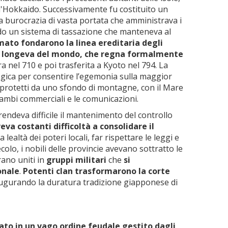
ll'Hokkaido. Successivamente fu costituito un
na burocrazia di vasta portata che amministrava i
ndo un sistema di tassazione che manteneva al
amato fondarono la linea ereditaria degli
iù longeva del mondo, che regna formalmente
ra nel 710 e poi trasferita a Kyoto nel 794. La
egica per consentire l’egemonia sulla maggior
i protetti da uno sfondo di montagne, con il Mare
cambi commerciali e le comunicazioni.
ndeva difficile il mantenimento del controllo
eva costanti difficoltà a consolidare il
 lealtà dei poteri locali, far rispettare le leggi e
ecolo, i nobili delle provincie avevano sottratto le
rano uniti in
gruppi militari
che
si
onale
.
Potenti clan trasformarono la corte
ugurando la duratura tradizione giapponese di
mato in un vago ordine feudale gestito dagli