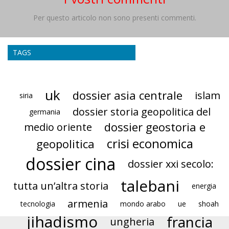
Per questo articolo non sono presenti commenti.
TAGS
uk
dossier asia centrale
islam
siria
dossier storia geopolitica del
germania
dossier geostoria e
medio oriente
crisi economica
geopolitica
dossier cina
dossier xxi secolo:
talebani
tutta un’altra storia
energia
armenia
tecnologia
mondo arabo
ue
shoah
jihadismo
francia
ungheria