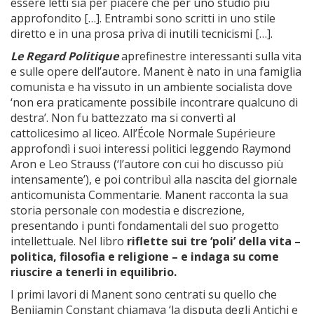
essere letti sia per piacere che per uno studio più
approfondito […]. Entrambi sono scritti in uno stile
diretto e in una prosa priva di inutili tecnicismi […].
Le Regard Politique
aprefinestre interessanti sulla vita
e sulle opere dell’autore
.
Manent è nato in una famiglia
comunista e ha vissuto in un ambiente socialista dove
‘non era praticamente possibile incontrare qualcuno di
destra’. Non fu battezzato ma si convertì al
cattolicesimo al liceo. All’École Normale Supérieure
approfondì i suoi interessi politici leggendo Raymond
Aron e Leo Strauss (‘l’autore con cui ho discusso più
intensamente’), e poi contribuì alla nascita del giornale
anticomunista Commentarie. Manent racconta la sua
storia personale con modestia e discrezione,
presentando i punti fondamentali del suo progetto
intellettuale. Nel libro
riflette sui tre ‘poli’ della vita –
politica, filosofia e religione – e indaga su come
riuscire a tenerli in equilibrio.
I primi lavori di Manent sono centrati su quello che
Benjiamin Constant chiamava ‘la disputa degli Antichi e