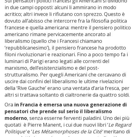
Sui pensatori politici francesi gli Americani si dividono
in due campi opposti: alcuni li ammirano in modo
acritico; altri invece li rifiutano con sprezzo. Questo è
dovuto all’abisso che intercorre fra la filosofia politica
francese e quella americana: mentre il pensiero politico
americano rimane pervicacemente ancorato al
liberalismo (quello che i Francesi chiamano
‘repubblicanesimo’), il pensiero francese ha prodotto
filoni rivoluzionari e reazionari. Fino a poco tempo fa i
luminari di Parigi erano legati alle correnti del
marxismo, dell’esistenzialismo e del post-
strutturalismo. Per quegli Americani che cercavano di
uscire dai confini del liberalismo le ultime rivelazioni
della ‘Rive Gauche’ erano una ventata d’aria fresca, per
altri si trattava soltanto di cialtronerie da quattro soldi.
Ora
in Francia è emersa una nuova generazione di
pensatori che prende sul serio il liberalismo
moderno
, senza esserne ferventi paladini. Uno dei più
quotati è Pierre Manent, i cui due nuovi libri ‘
Le Regard
Politique’
e ‘
Les Métamorphoses de la Cité’
meritano di