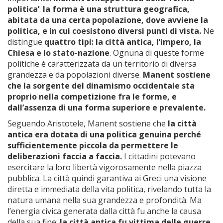
politica’
:
la forma è una struttura geografica,
abitata da una certa popolazione, dove avviene la
politica, e in cui coesistono diversi punti di vista.
Ne
distingue
quattro tipi: la città antica, l’impero, la
Chiesa e lo stato-nazione
. Ognuna di queste forme
politiche è caratterizzata da un territorio di diversa
grandezza e da popolazioni diverse.
Manent sostiene
che la sorgente del dinamismo occidentale sta
proprio nella competizione fra le forme, e
dall’assenza di una forma superiore e prevalente.
Seguendo Aristotele, Manent sostiene che
la città
antica era dotata di una politica genuina perché
sufficientemente piccola da permettere le
deliberazioni faccia a faccia.
I cittadini potevano
esercitare la loro libertà vigorosamente nella piazza
pubblica. La città quindi garantiva ai Greci una visione
diretta e immediata della vita politica, rivelando tutta la
natura umana nella sua grandezza e profondità. Ma
l’energia civica generata dalla città fu anche la causa
della sua fine:
la città antica fu vittima delle guerre