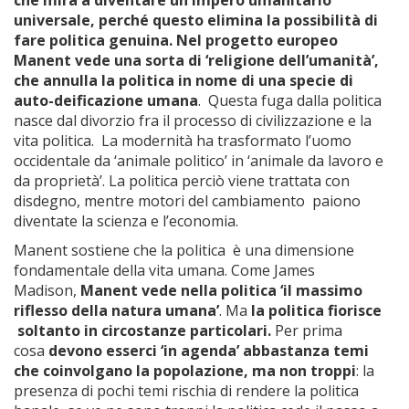
che mira a diventare un impero umanitario
universale, perché questo elimina la possibilità di
fare politica genuina. Nel progetto europeo
Manent vede una sorta di ‘religione dell’umanità’,
che annulla la politica in nome di una specie di
auto-deificazione umana
. Questa fuga dalla politica
nasce dal divorzio fra il processo di civilizzazione e la
vita politica. La modernità ha trasformato l’uomo
occidentale da ‘animale politico’ in ‘animale da lavoro e
da proprietà’. La politica perciò viene trattata con
disdegno, mentre motori del cambiamento paiono
diventate la scienza e l’economia.
Manent sostiene che la politica è una dimensione
fondamentale della vita umana. Come James
Madison,
Manent vede nella politica ‘il massimo
riflesso della natura umana’
. Ma
la politica fiorisce
soltanto in circostanze particolari.
Per prima
cosa
devono esserci ‘in agenda’ abbastanza temi
che coinvolgano la popolazione, ma non troppi
: la
presenza di pochi temi rischia di rendere la politica