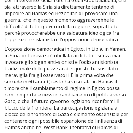
per l’intervento della Turchia e dell’Arabia Saudita, che
sia attraverso la Siria sia direttamente tentano di
impedire ad Hamas ed Hezbollah di provocare una
guerra, che in questo momento aggraverebbe le
difficoltà di tutti i governi della regione, soprattutto
perché provocherebbe una saldatura ideologica fra
l’opposizione islamista e l’opposizione democratica.
L’opposizione democratica in Egitto, in Libia, in Yemen,
in Siria, in Tunisia si è ribellata ai dittatori senza mai
invocare gli slogan anti-sionisti e l’odio antisionista
tradizionale delle piazze arabe: questo ha suscitato
meraviglia fra gli osservatori. È la prima volta che
succede in 60 anni. Questo ha suscitato in Hamas il
timore che il cambiamento di regime in Egitto possa
non comportare nessun cambiamento di politica verso
Gaza, e che il futuro governo egiziano riconfermi il
blocco della frontiera. La partecipazione egiziana al
blocco delle frontiere di Gaza è elemento essenziale per
contenere ogni possibile espansione dell’influenza di
Hamas anche nel West Bank. I tentativi di Hamas di