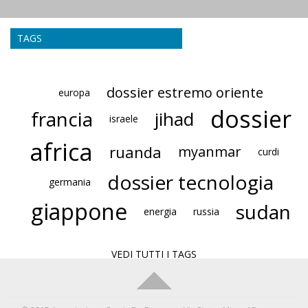
TAGS
dossier estremo oriente
europa
dossier
francia
jihad
israele
africa
ruanda
myanmar
curdi
dossier tecnologia
germania
giappone
sudan
energia
russia
VEDI TUTTI I TAGS