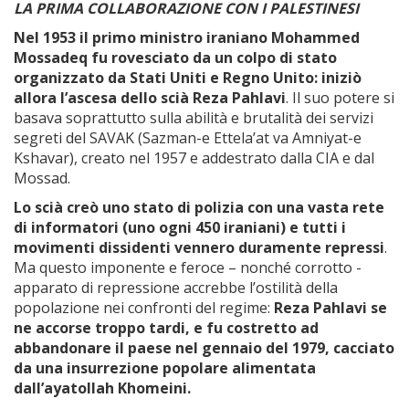
LA PRIMA COLLABORAZIONE CON I PALESTINESI
Nel 1953 il primo ministro iraniano Mohammed
Mossadeq fu rovesciato da un colpo di stato
organizzato da Stati Uniti e Regno Unito: iniziò
allora l’ascesa dello scià Reza Pahlavi
. Il suo potere si
basava soprattutto sulla abilità e brutalità dei servizi
segreti del SAVAK (Sazman-e Ettela’at va Amniyat-e
Kshavar), creato nel 1957 e addestrato dalla CIA e dal
Mossad.
Lo scià creò uno stato di polizia con una vasta rete
di informatori (uno ogni 450 iraniani) e tutti i
movimenti dissidenti vennero duramente repressi
.
Ma questo imponente e feroce – nonché corrotto -
apparato di repressione accrebbe l’ostilità della
popolazione nei confronti del regime:
Reza Pahlavi se
ne accorse troppo tardi, e fu costretto ad
abbandonare il paese nel gennaio del 1979, cacciato
da una insurrezione popolare alimentata
dall’ayatollah Khomeini.