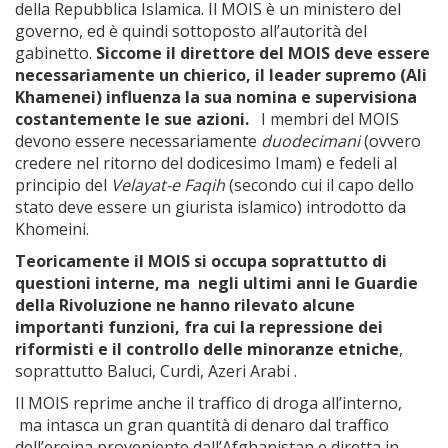
della Repubblica Islamica. Il MOIS è un ministero del
governo, ed è quindi sottoposto all’autorità del
gabinetto.
Siccome il direttore del MOIS deve essere
necessariamente un chierico, il leader supremo (Ali
Khamenei) influenza la sua nomina e supervisiona
costantemente le sue azioni.
I membri del MOIS
devono essere necessariamente
duodecimani
(ovvero
credere nel ritorno del dodicesimo Imam) e fedeli al
principio del
Velayat-e Faqih
(secondo cui il capo dello
stato deve essere un giurista islamico) introdotto da
Khomeini.
Teoricamente il MOIS si occupa soprattutto di
questioni interne, ma negli ultimi anni le Guardie
della Rivoluzione ne hanno rilevato alcune
importanti funzioni, fra cui la repressione dei
riformisti e il controllo delle minoranze etniche
,
soprattutto Baluci, Curdi, Azeri Arabi .
Il MOIS reprime anche il traffico di droga all’interno,
ma intasca un gran quantità di denaro dal traffico
dell’eroina proveniente dall’Afghanistan e diretta in