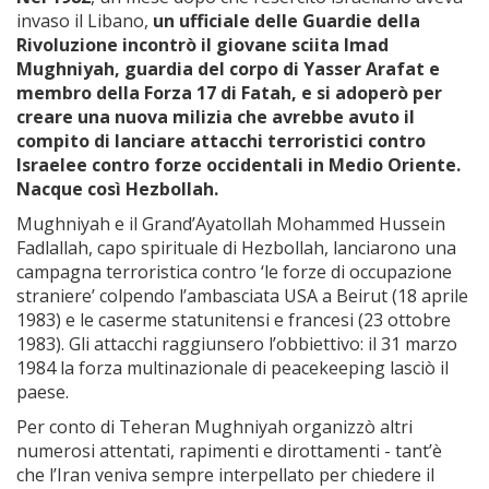
invaso il Libano,
un ufficiale delle Guardie della
Rivoluzione
incontrò il giovane sciita Imad
Mughniyah, guardia del corpo di Yasser Arafat e
membro della Forza 17 di Fatah, e
si adoperò per
creare una nuova milizia che avrebbe avuto il
compito di lanciare attacchi terroristici contro
Israelee contro forze occidentali in Medio Oriente.
Nacque così Hezbollah.
Mughniyah e il Grand’Ayatollah Mohammed Hussein
Fadlallah, capo spirituale di Hezbollah, lanciarono una
campagna terroristica contro ‘le forze di occupazione
straniere’ colpendo l’ambasciata USA a Beirut (18 aprile
1983) e le caserme statunitensi e francesi (23 ottobre
1983). Gli attacchi raggiunsero l’obbiettivo: il 31 marzo
1984 la forza multinazionale di peacekeeping lasciò il
paese.
Per conto di Teheran Mughniyah organizzò altri
numerosi attentati, rapimenti e dirottamenti - tant’è
che l’Iran veniva sempre interpellato per chiedere il