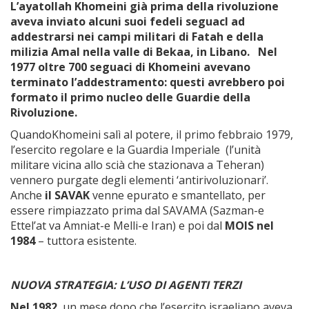
L’ayatollah Khomeini già prima della rivoluzione
aveva inviato alcuni suoi fedeli seguacI ad
addestrarsi nei campi militari di Fatah e della
milizia Amal nella valle di Bekaa, in Libano. Nel
1977 oltre 700 seguaci di Khomeini avevano
terminato l’addestramento: questi avrebbero poi
formato il primo nucleo delle Guardie della
Rivoluzione.
QuandoKhomeini salì al potere, il primo febbraio 1979,
l’esercito regolare e la Guardia Imperiale (l’unità
militare vicina allo scià che stazionava a Teheran)
vennero purgate degli elementi ‘antirivoluzionari’.
Anche
il SAVAK
venne epurato e smantellato, per
essere rimpiazzato prima dal SAVAMA (Sazman-e
Ettel’at va Amniat-e Melli-e Iran) e poi dal
MOIS nel
1984
– tuttora esistente.
NUOVA STRATEGIA: L’USO DI AGENTI TERZI
Nel 1982
, un mese dopo che l’esercito israeliano aveva