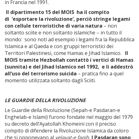
in Francia nel 1991.
Il dipartimento 15 del MOIS
ha il compito
di ‘esportare la rivoluzione’, perciò stringe legami
con cellule terroristiche di varia natura
– non
soltanto sciite e non soltanto islamiche – in tutto il
mondo: sono noti ad esempio i legami fra la Repubblica
Islamica e al Qaeda e con gruppi terroristici dei
Territori Palestinesi, come Hamas e Jihad Islamico.
Il
MOIS tramite Hezbollah contattò i vertici di Hamas
(sunnita) e del Jihad Islamico nel 1992, e li addestrò
all’uso del terrorismo suicida
– pratica fino a quel
momento utilizzata soltanto dagli Sciiti.
LE GUARDIE DELLA RIVOLUZIONE
Le Guardie della Rivoluzione (Sepah-e Pasdaran-e
Enghelab-e Islami) furono fondate nel maggio del 1979
su decreto dell’Ayatollah Khomeini con il preciso
compito di difendere la Rivoluzione Islamica da coloro
che si opponevano al
velayat-e faqih.
I Pasdaran sono