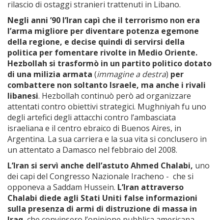
rilascio di ostaggi stranieri trattenuti in Libano.
Negli anni ’90 l’Iran capì che il terrorismo non era
l’arma migliore per diventare potenza egemone
della regione, e decise quindi di servirsi della
politica per fomentare rivolte in Medio Oriente.
Hezbollah si trasformò in un partito politico dotato
di una milizia armata
(
immagine a destra
)
per
combattere non soltanto Israele, ma anche i rivali
libanesi
. Hezbollah continuò però ad organizzare
attentati contro obiettivi strategici. Mughniyah fu uno
degli artefici degli attacchi contro l’ambasciata
israeliana e il centro ebraico di Buenos Aires, in
Argentina. La sua carriera e la sua vita si conclusero in
un attentato a Damasco nel febbraio del 2008.
L’Iran si servì anche dell’astuto Ahmed Chalabi,
uno
dei capi del Congresso Nazionale Iracheno - che si
opponeva a Saddam Hussein.
L’Iran attraverso
Chalabi diede agli Stati Uniti false informazioni
sulla presenza di armi di distruzione di massa in
Iraq
, che convinsero l’opinione pubblica americana