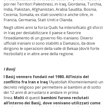
poi nei Territori Palestinesi, in Iraq, Giordania, Turchia,
India, Pakistan, Afghanistan, Arabia Saudita, Bosnia,
Cecenia, Somalia, ex stati sovietici e anche oltre, in
Francia, Germania, Stati Uniti e Olanda.
Negli ultimi anni la forza Quds ha intensificato gli sforzi
in Iraq per destabilizzare il paese e favorire
l’insediamento di un governo filo-iraniano. Diversi
ufficiali iraniani si sono stabiliti a Damasco, da dove
dirigono le operazioni della valle di Bekaa (dov’è forte
Hezbollah) e in altre aree della regione.
I Basij
I Basij vennero fondati nel 1980. All’inizio del
conflitto fra Iran e Iraq
l’Ayatollah Khomeiniemanò un
decreto religioso per permettere ai bambini al di sotto
dei 12 anni di arruolarsi e andare in prima
linea.
Molti
di questi
bambini furono reclutati
all’interno dei Basij, dove venivano utilizzati come