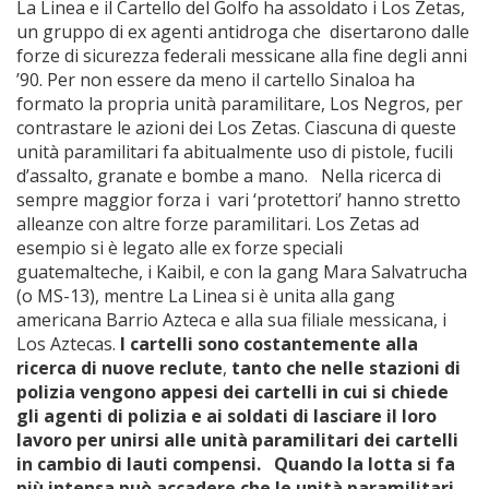
La Linea e il Cartello del Golfo ha assoldato i Los Zetas,
un gruppo di ex agenti antidroga che disertarono dalle
forze di sicurezza federali messicane alla fine degli anni
’90. Per non essere da meno il cartello Sinaloa ha
formato la propria unità paramilitare, Los Negros, per
contrastare le azioni dei Los Zetas. Ciascuna di queste
unità paramilitari fa abitualmente uso di pistole, fucili
d’assalto, granate e bombe a mano. Nella ricerca di
sempre maggior forza i vari ‘protettori’ hanno stretto
alleanze con altre forze paramilitari. Los Zetas ad
esempio si è legato alle ex forze speciali
guatemalteche, i Kaibil, e con la gang Mara Salvatrucha
(o MS-13), mentre La Linea si è unita alla gang
americana Barrio Azteca e alla sua filiale messicana, i
Los Aztecas.
I cartelli sono costantemente alla
ricerca di nuove reclute
,
tanto che nelle stazioni di
polizia vengono appesi dei cartelli in cui si chiede
gli agenti di polizia e ai soldati di lasciare il loro
lavoro per unirsi alle unità paramilitari dei cartelli
in cambio di lauti compensi.
Quando la lotta si fa
più intensa può accadere che le unità paramilitari