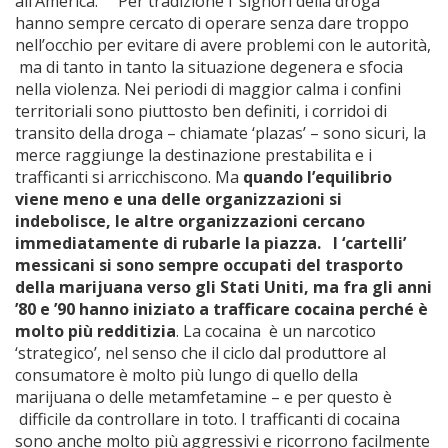
all’America. Per tradizione i ‘signori della droga’
hanno sempre cercato di operare senza dare troppo
nell’occhio per evitare di avere problemi con le autorità,
ma di tanto in tanto la situazione degenera e sfocia
nella violenza. Nei periodi di maggior calma i confini
territoriali sono piuttosto ben definiti, i corridoi di
transito della droga – chiamate ‘plazas’ – sono sicuri, la
merce raggiunge la destinazione prestabilita e i
trafficanti si arricchiscono. Ma
quando l’equilibrio
viene meno e una delle organizzazioni si
indebolisce, le altre organizzazioni cercano
immediatamente di rubarle la piazza.
I ‘cartelli’
messicani si sono sempre occupati del trasporto
della marijuana verso gli Stati Uniti, ma fra gli anni
’80 e ’90 hanno iniziato a trafficare cocaina perché è
molto più redditizia
. La cocaina è un narcotico
‘strategico’, nel senso che il ciclo dal produttore al
consumatore è molto più lungo di quello della
marijuana o delle metamfetamine – e per questo è
difficile da controllare in toto. I trafficanti di cocaina
sono anche molto più aggressivi e ricorrono facilmente