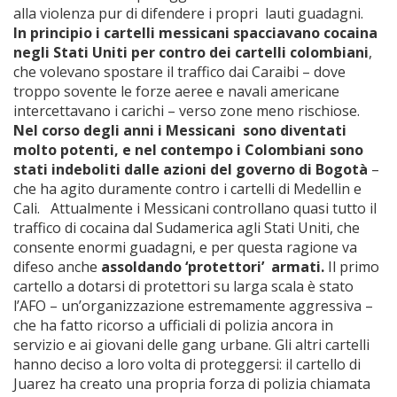
alla violenza pur di difendere i propri lauti guadagni.
In principio i cartelli messicani spacciavano cocaina
negli Stati Uniti per contro dei cartelli colombiani
,
che volevano spostare il traffico dai Caraibi – dove
troppo sovente le forze aeree e navali americane
intercettavano i carichi – verso zone meno rischiose.
Nel corso degli anni i Messicani sono diventati
molto potenti, e nel contempo i Colombiani sono
stati indeboliti dalle azioni del governo di Bogotà
–
che ha agito duramente contro i cartelli di Medellin e
Cali. Attualmente i Messicani controllano quasi tutto il
traffico di cocaina dal Sudamerica agli Stati Uniti, che
consente enormi guadagni, e per questa ragione va
difeso anche
assoldando ‘protettori’ armati.
Il primo
cartello a dotarsi di protettori su larga scala è stato
l’AFO – un’organizzazione estremamente aggressiva –
che ha fatto ricorso a ufficiali di polizia ancora in
servizio e ai giovani delle gang urbane. Gli altri cartelli
hanno deciso a loro volta di proteggersi: il cartello di
Juarez ha creato una propria forza di polizia chiamata