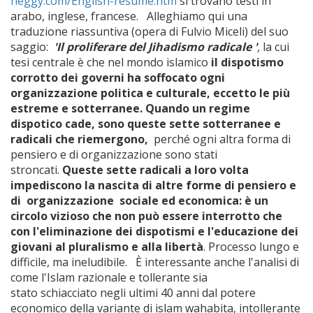
heggy.com/English-resume.htm
si trovano testi in
arabo, inglese, francese. Alleghiamo qui una
traduzione riassuntiva (opera di Fulvio Miceli) del suo
saggio:
'Il proliferare del Jihadismo radicale '
,
la cui
tesi centrale è che nel mondo islamico
il dispotismo
corrotto dei governi ha soffocato ogni
organizzazione politica e culturale, eccetto le più
estreme e sotterranee. Quando un regime
dispotico cade, sono queste sette sotterranee e
radicali che riemergono,
perché ogni altra forma di
pensiero e di organizzazione sono stati
stroncati.
Queste sette radicali a loro volta
impediscono la nascita di altre forme di pensiero e
di organizzazione sociale ed economica: è un
circolo vizioso che non può essere interrotto che
con l'eliminazione dei dispotismi e l'educazione dei
giovani al pluralismo e alla libertà
. Processo lungo e
difficile, ma ineludibile. È interessante anche l'analisi di
come l'Islam razionale e tollerante sia
stato schiacciato negli ultimi 40 anni dal potere
economico della variante di islam wahabita, intollerante