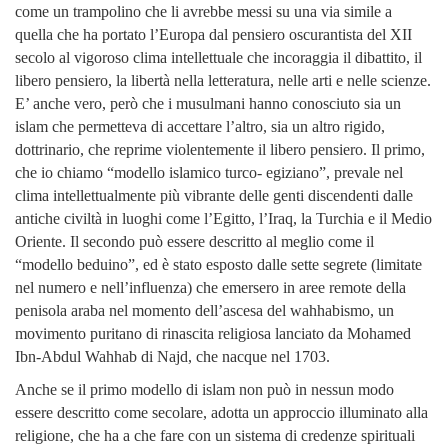
come un trampolino che li avrebbe messi su una via simile a
quella che ha portato l’Europa dal pensiero oscurantista del XII
secolo al vigoroso clima intellettuale che incoraggia il dibattito, il
libero pensiero, la libertà nella letteratura, nelle arti e nelle scienze.
E’ anche vero, però che i musulmani hanno conosciuto sia un
islam che permetteva di accettare l’altro, sia un altro rigido,
dottrinario, che reprime violentemente il libero pensiero. Il primo,
che io chiamo “modello islamico turco- egiziano”, prevale nel
clima intellettualmente più vibrante delle genti discendenti dalle
antiche civiltà in luoghi come l’Egitto, l’Iraq, la Turchia e il Medio
Oriente. Il secondo può essere descritto al meglio come il
“modello beduino”, ed è stato esposto dalle sette segrete (limitate
nel numero e nell’influenza) che emersero in aree remote della
penisola araba nel momento dell’ascesa del wahhabismo, un
movimento puritano di rinascita religiosa lanciato da Mohamed
Ibn-Abdul Wahhab di Najd, che nacque nel 1703.
Anche se il primo modello di islam non può in nessun modo
essere descritto come secolare, adotta un approccio illuminato alla
religione, che ha a che fare con un sistema di credenze spirituali