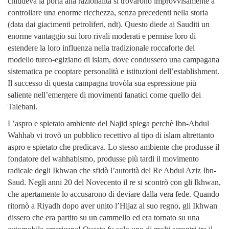
chiudeva la porta alla razionalità si trovarono improvvisamente a
controllare una enorme ricchezza, senza precedenti nella storia
(data dai giacimenti petroliferi, ndt). Questo diede ai Sauditi un
enorme vantaggio sui loro rivali moderati e permise loro di
estendere la loro influenza nella tradizionale roccaforte del
modello turco-egiziano di islam, dove condussero una campagana
sistematica pe cooptare personalità e istituzioni dell’establishment.
Il successo di questa campagna trovòla sua espressione più
saliente nell’emergere di movimenti fanatici come quello dei
Talebani.
L’aspro e spietato ambiente del Najid spiega perchè Ibn-Abdul
Wahhab vi trovò un pubblico recettivo al tipo di islam altrettanto
aspro e spietato che predicava. Lo stesso ambiente che produsse il
fondatore del wahhabismo, produsse più tardi il movimento
radicale degli Ikhwan che sfidò l’autorità del Re Abdul Aziz Ibn-
Saud. Negli anni 20 del Novecento il re si scontrò con gli Ikhwan,
che apertamente lo accusarono di deviare dalla vera fede. Quando
ritornò a Riyadh dopo aver unito l’Hijaz al suo regno, gli Ikhwan
dissero che era partito su un cammello ed era tornato su una