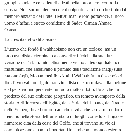
gruppi islamici e considerarli alleati nella loro guerra contro la
sinistra. Non sorprendentemente il colpo di stato fu orchestrato dal
membro anziano del Fratelli Musulmani e loro portavoce, il ricco
uomo d’affari e stretto confidente di Sadat, Osman Ahmad
Osman.
La crescita del wahhabismo
L’uomo che fondò il wahhabismo non era un teologo, ma un
propagandista determinato a convertire i fedeli alla sua dura
versione dell’islam. Intellettualmente vicino ai teologi dialettici
musulmani che asserivano il primato della tradizione (naql) sulla
ragione (aql), Mohammed Ibn-Abdul Wahhab fu un discepolo di
Ibn-Taymiyah, un rigido tradizionalista che accordava alla ragione
e al pensiero indipendente un ruolo molto ridotto. Fu anche un
prodotto del suo ambiente geografico, un remoto avamposto della
storia. A differenza dell’Egitto, della Siria, del Libano, dell’Iraq e
dello Yemen, dove fiorirono antiche civiltà che lasciarono il loro
marchio nella storia dell’umanità, o di luoghi come lo al-Hijiaz e
numerose città della costa del Golfo, che si trovano su vie di
comunicazione e hanno importanti legami con il mondo esterno, il