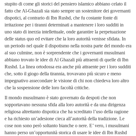
stupito di come gli storici del pensiero islamico abbiano celato il
fatto che Al-Ghazali sia stato sempre un sostenitore dei governanti
dispotici, al contrario di Ibn Rushd, che fu costante fonte di
irritazione per i tiranni determinati a mantenere i loro sudditi in
uno stato di inerzia intellettuale, onde garantire la perpetuazione
delle status quo ed evitare che la loro autorità venisse sfidata.
In
un periodo nel quale il dispotismo nella nostra parte del mondo era
al suo culmine, non è sorprendente che i governanti musulmani
abbiano trovato le idee di Al Ghazali più attraenti di quelle di Ibn
Rushd. La linea ortodossa era anche più attraente per i loro sudditi
che, sotto il giogo della tirannia, trovavano più sicuro e meno
impegnativo assecondare le visione di chi non chiedeva loro altro
che la sospensione delle loro facoltà critiche.
Il mondo musulmano è stato governato da despoti che non
sopportavano nessuna sfida alla loro autorità e da una dirigenza
religiosa altrettanto dispotica che ha screditato l’uso della ragione
e ha richiesto un’adesione cieca all’autorità della tradizione. Le
cose non sono però soltanto bianche o nere. E’ vero, i musulmani
hanno perso un’opportunità storica di usare le idee di Ibn Rushd