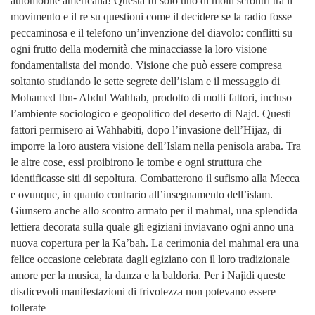
automobile americana! Questa fu solo uno di molti scrontri tra il
movimento e il re su questioni come il decidere se la radio fosse
peccaminosa e il telefono un’invenzione del diavolo: conflitti su
ogni frutto della modernità che minacciasse la loro visione
fondamentalista del mondo. Visione che può essere compresa
soltanto studiando le sette segrete dell’islam e il messaggio di
Mohamed Ibn- Abdul Wahhab, prodotto di molti fattori, incluso
l’ambiente sociologico e geopolitico del deserto di Najd. Questi
fattori permisero ai Wahhabiti, dopo l’invasione dell’Hijaz, di
imporre la loro austera visione dell’Islam nella penisola araba. Tra
le altre cose, essi proibirono le tombe e ogni struttura che
identificasse siti di sepoltura. Combatterono il sufismo alla Mecca
e ovunque, in quanto contrario all’insegnamento dell’islam.
Giunsero anche allo scontro armato per il mahmal, una splendida
lettiera decorata sulla quale gli egiziani inviavano ogni anno una
nuova copertura per la Ka’bah. La cerimonia del mahmal era una
felice occasione celebrata dagli egiziano con il loro tradizionale
amore per la musica, la danza e la baldoria. Per i Najidi queste
disdicevoli manifestazioni di frivolezza non potevano essere
tollerate