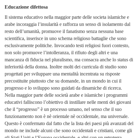
Educazione difettosa
Il sistema educativo nella maggior parte delle societa islamiche e
arabe incoraggia l’insularità e rafforza un senso di isolamento dal
resto dell’umanità, promuove il fanatismo senza nessuna base
scientifica, inserisce in uno schema religioso battaglie che sono
esclusivamente politiche. Invocando testi religiosi fuori contesto,
non solo promuove l’intolleranza, il rifiuto degli altri e una
mancanza di fiducia nel pluralismo, ma consacra anche lo status di
inferiorità della donna. Inoltre molti dei curricula di studio sono
progettati per sviluppare una mentalità incentrata su risposte
precostituite piuttosto che su domande, in un mondo in cui il
progresso e lo sviluppo sono guidati da dinamiche di ricerca.
N
ella maggior parte delle società arabe e islamiche i programmi
educativi falliscono l’obiettivo di instillare nelle menti dei giovani
che il “progresso” è un processo umano, nel senso che il suo
funzionamento non è nè orientale nè occidentale, ma universale.
Questo è confermato dal fatto che la lista dei paesi più avanzati del
mondo ne include alcuni che sono occidentali e cristiani, come gli
gli Stati Uniti e l’Europa occidentale, e altri con un retroterra