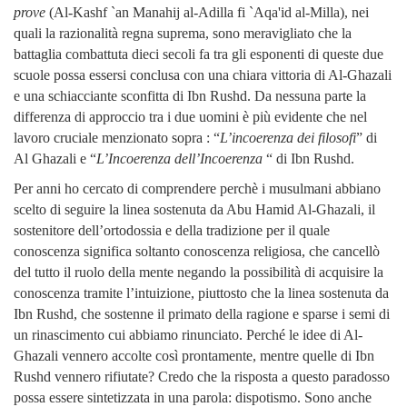
prove
(
Al-Kashf `an Manahij al-Adilla fi `Aqa'id al-Milla
), nei
quali la razionalità regna suprema, sono meravigliato che la
battaglia combattuta dieci secoli fa tra gli esponenti di queste due
scuole possa essersi conclusa con una chiara vittoria di Al-Ghazali
e una schiacciante sconfitta di Ibn Rushd. Da nessuna parte la
differenza di approccio tra i due uomini è più evidente che nel
lavoro cruciale menzionato sopra : “
L’incoerenza dei filosofi
” di
Al Ghazali e “
L’Incoerenza dell’Incoerenza
“ di Ibn Rushd.
Per anni ho cercato di comprendere perchè i musulmani abbiano
scelto di seguire la linea sostenuta da Abu Hamid Al-Ghazali, il
sostenitore dell’ortodossia e della tradizione per il quale
conoscenza significa soltanto conoscenza religiosa, che cancellò
del tutto il ruolo della mente negando la possibilità di acquisire la
conoscenza tramite l’intuizione, piuttosto che la linea sostenuta da
Ibn Rushd, che sostenne il primato della ragione e sparse i semi di
un rinascimento cui abbiamo rinunciato. Perché le idee di Al-
Ghazali vennero accolte così prontamente, mentre quelle di Ibn
Rushd vennero rifiutate? Credo che la risposta a questo paradosso
possa essere sintetizzata in una parola: dispotismo. Sono anche