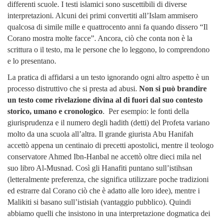
differenti scuole. I testi islamici sono suscettibili di diverse
interpretazioni. Alcuni dei primi convertiti all’Islam ammisero
qualcosa di simile mille e quattrocento anni fa quando dissero “Il
Corano mostra molte facce”. Ancora, ciò che conta non è la
scrittura o il testo, ma le persone che lo leggono, lo comprendono
e lo presentano.
La pratica di affidarsi a un testo ignorando ogni altro aspetto è un
processo distruttivo che si presta ad abusi.
Non si può brandire
un testo come rivelazione divina al di fuori dal suo contesto
storico, umano e cronologico
. Per esempio: le fonti della
giurisprudenza e il numero degli hadith (detti) del Profeta variano
molto da una scuola all’altra. Il grande giurista Abu Hanifah
accettò appena un centinaio di precetti apostolici, mentre il teologo
conservatore Ahmed Ibn-Hanbal ne accettò oltre dieci mila nel
suo libro Al-Musnad. Così gli Hanafiti puntano sull’istihsan
(letteralmente preferenza, che significa utilizzare poche tradizioni
ed estrarre dal Corano ciò che è adatto alle loro idee), mentre i
Malikiti si basano sull’istisiah (vantaggio pubblico). Quindi
abbiamo quelli che insistono in una interpretazione dogmatica dei