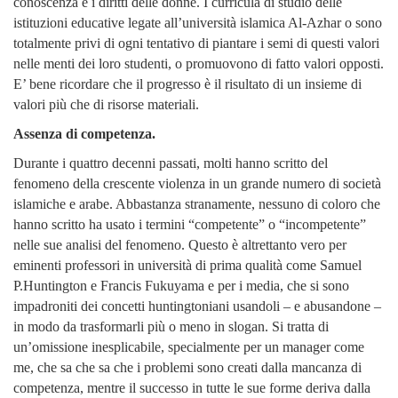
conoscenza e i diritti delle donne. I curricula di studio delle
istituzioni educative legate all’università islamica Al-Azhar o sono
totalmente privi di ogni tentativo di piantare i semi di questi valori
nelle menti dei loro studenti, o promuovono di fatto valori opposti.
E’ bene ricordare che il progresso è il risultato di un insieme di
valori più che di risorse materiali.
Assenza di competenza.
Durante i quattro decenni passati, molti hanno scritto del
fenomeno della crescente violenza in un
grande numero di società
islamiche e arabe. Abbastanza stranamente, nessuno di coloro che
hanno scritto ha usato i termini “competente” o “incompetente”
nelle sue analisi del fenomeno. Questo è altrettanto vero per
eminenti professori in università di prima qualità come Samuel
P.Huntington e Francis Fukuyama e per i media, che si sono
impadroniti dei concetti huntingtoniani usandoli – e abusandone –
in modo da trasformarli più o meno in slogan. Si tratta di
un’omissione inesplicabile, specialmente per un manager come
me, che sa che sa che i problemi sono creati dalla mancanza di
competenza, mentre il successo in tutte le sue forme deriva dalla