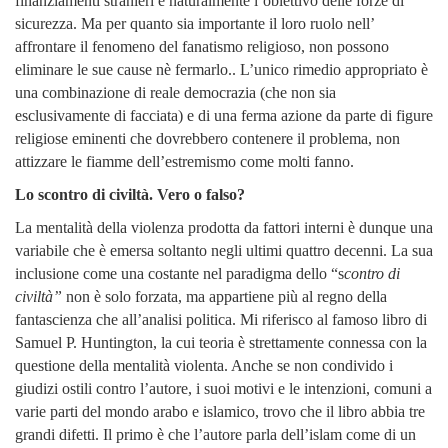
finanziamenti stranieri è naturalmente l’obiettivo delle forze di
sicurezza. Ma per quanto sia importante il loro ruolo nell’
affrontare il fenomeno del fanatismo religioso, non possono
eliminare le sue cause nè fermarlo.. L’unico rimedio appropriato è
una combinazione di reale democrazia (che non sia
esclusivamente di facciata) e di una ferma azione da parte di figure
religiose eminenti che dovrebbero contenere il problema, non
attizzare le fiamme dell’estremismo come molti fanno.
Lo scontro di civiltà. Vero o falso?
La mentalità della violenza prodotta da fattori interni è dunque una
variabile che è emersa soltanto negli ultimi quattro decenni. La sua
inclusione come una costante nel paradigma dello “s
contro di
civiltà”
non è solo forzata, ma appartiene più al regno della
fantascienza che all’analisi politica. Mi riferisco al famoso libro di
Samuel P. Huntington, la cui teoria è strettamente connessa con la
questione della mentalità violenta. Anche se non condivido i
giudizi ostili contro l’autore, i suoi motivi e le intenzioni, comuni a
varie parti del mondo arabo e islamico, trovo che il libro abbia tre
grandi difetti.
Il primo è che l’autore parla dell’islam come di un