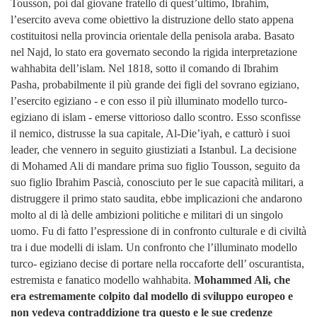
Tousson, poi dal giovane fratello di quest’ultimo, Ibrahim,
l’esercito aveva come obiettivo la distruzione dello stato appena
costituitosi nella provincia orientale della penisola araba. Basato
nel Najd, lo stato era governato secondo la rigida interpretazione
wahhabita dell’islam. Nel 1818, sotto il comando di Ibrahim
Pasha, probabilmente il più grande dei figli del sovrano egiziano,
l’esercito egiziano - e con esso il più illuminato modello turco-
egiziano di islam - emerse vittorioso dallo scontro. Esso sconfisse
il nemico, distrusse la sua capitale, Al-Die’iyah, e catturò i suoi
leader, che vennero in seguito giustiziati a Istanbul. La decisione
di Mohamed Ali di mandare prima suo figlio Tousson, seguito da
suo figlio Ibrahim Pascià, conosciuto per le sue capacità militari, a
distruggere il primo stato saudita, ebbe implicazioni che andarono
molto al di là delle ambizioni politiche e militari di un singolo
uomo. Fu di fatto l’espressione di in confronto culturale e di civiltà
tra i due modelli di islam. Un confronto che l’illuminato modello
turco- egiziano decise di portare nella roccaforte dell’ oscurantista,
estremista e fanatico modello wahhabita.
Mohammed Ali, che
era estremamente colpito dal modello di sviluppo europeo e
non vedeva contraddizione tra questo e le sue credenze