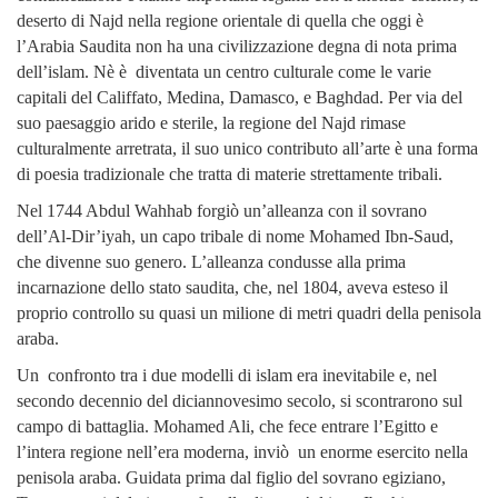
deserto di Najd nella regione orientale di quella che oggi è
l’Arabia Saudita non ha una civilizzazione degna di nota prima
dell’islam. Nè è diventata un centro culturale come le varie
capitali del Califfato, Medina, Damasco, e Baghdad. Per via del
suo paesaggio arido e sterile, la regione del Najd rimase
culturalmente arretrata, il suo unico contributo all’arte è una forma
di poesia tradizionale che tratta di materie strettamente tribali.
Nel 1744 Abdul Wahhab forgiò un’alleanza con il sovrano
dell’Al-Dir’iyah, un capo tribale di nome Mohamed Ibn-Saud,
che divenne suo genero. L’alleanza condusse alla prima
incarnazione dello stato saudita, che, nel 1804, aveva esteso il
proprio controllo su quasi un milione di metri quadri della penisola
araba.
Un confronto tra i due modelli di islam era inevitabile e, nel
secondo decennio del diciannovesimo secolo, si scontrarono sul
campo di battaglia. Mohamed Ali, che fece entrare l’Egitto e
l’intera regione nell’era moderna, inviò un enorme esercito nella
penisola araba. Guidata prima dal figlio del sovrano egiziano,