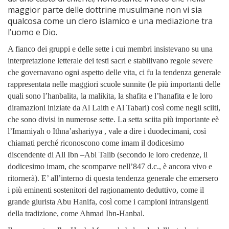
maggior parte delle dottrine musulmane non vi sia
qualcosa come un clero islamico e una mediazione tra
l’uomo e Dio.
A fianco dei gruppi e delle sette i cui membri insistevano su una
interpretazione letterale dei testi sacri e stabilivano regole severe
che governavano ogni aspetto delle vita, ci fu la tendenza generale
rappresentata nelle maggiori scuole sunnite (le più importanti delle
quali sono l’hanbalita, la malikita, la shafita e l’hanafita e le loro
diramazioni iniziate da Al Laith e Al Tabari) così come negli sciiti,
che sono divisi in numerose sette. La setta sciita più importante eè
l’Imamiyah o Ithna’ashariyya , vale a dire i duodecimani, così
chiamati perché riconoscono come imam il dodicesimo
discendente di All Ibn –Abl Talib (secondo le loro credenze, il
dodicesimo imam, che scomparve nell’847 d.c., è ancora vivo e
ritornerà). E’ all’interno di questa tendenza generale che emersero
i più eminenti sostenitori del ragionamento deduttivo, come il
grande giurista Abu Hanifa, così come i campioni intransigenti
della tradizione, come Ahmad Ibn-Hanbal.