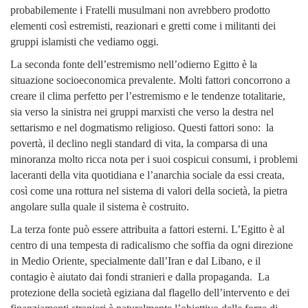
probabilemente i Fratelli musulmani non avrebbero prodotto
elementi così estremisti, reazionari e gretti come i militanti dei
gruppi islamisti che vediamo oggi.
La seconda fonte dell’estremismo nell’odierno Egitto è la
situazione socioeconomica prevalente. Molti fattori concorrono a
creare il clima perfetto per l’estremismo e le tendenze totalitarie,
sia verso la sinistra nei gruppi marxisti che verso la destra nel
settarismo e nel dogmatismo religioso. Questi fattori sono: la
povertà, il declino negli standard di vita, la comparsa di una
minoranza molto ricca nota per i suoi cospicui consumi, i problemi
laceranti della vita quotidiana e l’anarchia sociale da essi creata,
così come una rottura nel sistema di valori della società, la pietra
angolare sulla quale il sistema è costruito.
La terza fonte può essere attribuita a fattori esterni. L’Egitto è al
centro di una tempesta di radicalismo che soffia da ogni direzione
in Medio Oriente, specialmente dall’Iran e dal Libano, e il
contagio è aiutato dai fondi stranieri e dalla propaganda. La
protezione della società egiziana dal flagello dell’intervento e dei