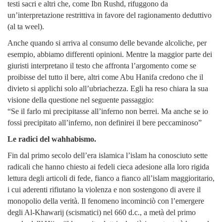
testi sacri e altri che, come Ibn Rushd, rifuggono da
un’interpretazione restrittiva in favore del ragionamento deduttivo
(al ta weel).
Anche quando si arriva al consumo delle bevande alcoliche, per
esempio, abbiamo differenti opinioni. Mentre la maggior parte dei
giuristi interpretano il testo che affronta l’argomento come se
proibisse del tutto il bere, altri come Abu Hanifa credono che il
divieto si applichi solo all’ubriachezza. Egli ha reso chiara la sua
visione della questione nel seguente passaggio:
“Se il farlo mi precipitasse all’inferno non berrei.
Ma anche se io
fossi precipitato all’inferno, non definirei il bere peccaminoso”
Le radici del wahhabismo.
Fin dal primo secolo dell’era islamica l’islam ha conosciuto sette
radicali che hanno chiesto ai fedeli cieca adesione alla loro rigida
lettura degli articoli di fede, fianco a fianco all’islam maggioritario,
i cui aderenti rifiutano la violenza e non sostengono di avere il
monopolio della verità. Il fenomeno incominciò con l’emergere
degli Al-Khawarij (scismatici) nel 660 d.c., a metà del primo