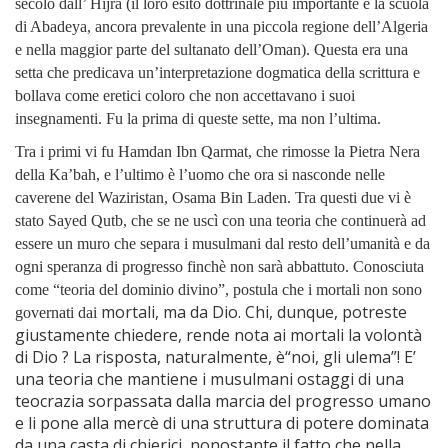
secolo dall’ Hijra (il loro esito dottrinale più importante è la scuola
di Abadeya, ancora prevalente in una piccola regione dell’Algeria
e nella maggior parte del sultanato dell’Oman). Questa era una
setta che predicava un’interpretazione dogmatica della scrittura e
bollava come eretici coloro che non accettavano i suoi
insegnamenti. Fu la prima di queste sette, ma non l’ultima.
Tra i primi vi fu Hamdan Ibn Qarmat, che rimosse la Pietra Nera
della Ka’bah, e l’ultimo è l’uomo che ora si nasconde nelle
caverene del Waziristan, Osama Bin Laden. Tra questi due vi è
stato
Sayed Qutb, che se ne uscì con una teoria che continuerà ad
essere un muro che separa i musulmani dal resto dell’umanità e da
ogni speranza di progresso finchè non sarà abbattuto. Conosciuta
come “teoria del dominio divino”, postula che i mortali non sono
mortali, ma da Dio. Chi, dunque, potreste
governati dai
giustamente chiedere, rende nota ai mortali la volontà
di Dio ? La risposta, naturalmente, è“noi, gli ulema”! E’
una teoria che mantiene i musulmani ostaggi di una
teocrazia sorpassata dalla marcia del progresso umano
e li pone alla mercè di una struttura di potere dominata
da una casta di chierici, nonostante il fatto che nella