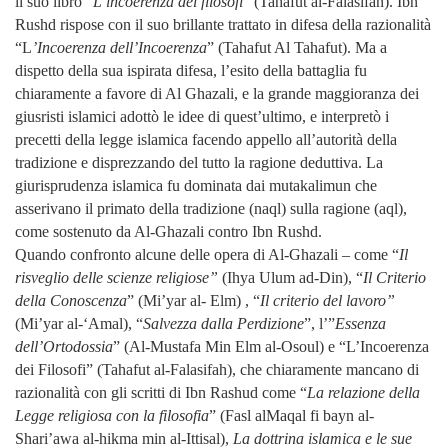
il suo libro “
L’incoerenza dei filosofi
” (
Tahafut al-Falasifah
). Ibn
Rushd rispose con il suo brillante trattato in difesa della razionalità
“L
’Incoerenza dell’Incoerenza
” (Tahafut Al Tahafut). Ma a
dispetto della sua ispirata difesa, l’esito della battaglia fu
chiaramente a favore di Al Ghazali, e la grande maggioranza dei
giusristi islamici adottò le idee di quest’ultimo, e interpretò i
precetti della legge islamica facendo appello all’autorità della
tradizione e disprezzando del tutto la ragione deduttiva. La
giurisprudenza islamica fu dominata dai mutakalimun che
asserivano il primato della tradizione (
naql
) sulla ragione (
aql
),
come sostenuto da Al-Ghazali contro Ibn Rushd.
Quando confronto alcune delle opera di Al-Ghazali – come “
Il
risveglio delle scienze religiose”
(
Ihya Ulum ad-Din
), “
Il Criterio
della Conoscenza
” (
Mi’yar al- Elm)
, “
Il criterio del lavoro”
(Mi’yar al-‘Amal
), “
Salvezza dalla Perdizione
”, l’”
Essenza
dell’Ortodossia
” (
Al-Mustafa Min Elm al-Osoul
) e “L’Incoerenza
dei Filosofi” (
Tahafut al-Falasifah),
che chiaramente mancano di
razionalità con gli scritti di Ibn Rashud come “
La relazione della
Legge religiosa con la filosofia
” (
Fasl alMaqal fi bayn al-
Shari’awa al-hikma min al-Ittisal
),
La dottrina islamica e le sue