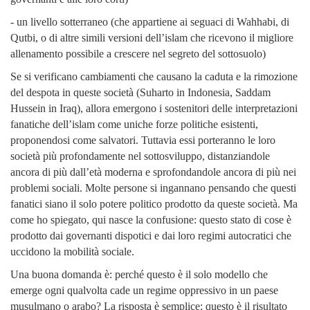
- un livello sotterraneo (che appartiene ai seguaci di Wahhabi, di
Qutbi, o di altre simili versioni dell’islam che ricevono il migliore
allenamento possibile a crescere nel segreto del sottosuolo)
Se si verificano cambiamenti che causano la caduta e la rimozione
del despota in queste società (Suharto in Indonesia, Saddam
Hussein in Iraq), allora emergono i sostenitori delle interpretazioni
fanatiche dell’islam come uniche forze politiche esistenti,
proponendosi come salvatori. Tuttavia essi porteranno le loro
società più profondamente nel sottosviluppo, distanziandole
ancora di più dall’età moderna e sprofondandole ancora di più nei
problemi sociali. Molte persone si ingannano pensando che questi
fanatici siano il solo potere politico prodotto da queste società. Ma
come ho spiegato, qui nasce la confusione: questo stato di cose è
prodotto dai governanti dispotici e dai loro regimi autocratici che
uccidono la mobilità sociale.
Una buona domanda è: perché questo è il solo modello che
emerge ogni qualvolta cade un regime oppressivo in un paese
musulmano o arabo? La risposta è semplice: questo è il risultato