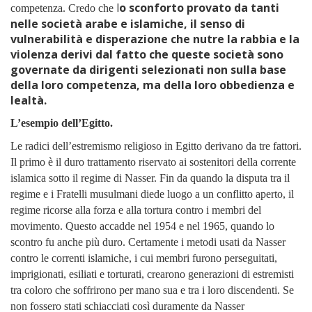
l
o sconforto provato da tanti
competenza. Credo che
nelle società arabe e islamiche, il senso di
vulnerabilità e disperazione che nutre la rabbia e la
violenza derivi dal fatto che queste società sono
governate da dirigenti selezionati non sulla base
della loro competenza, ma della loro obbedienza e
lealtà.
L’esempio dell’Egitto.
Le radici dell’estremismo religioso in Egitto derivano da tre fattori.
Il primo è il duro trattamento riservato ai sostenitori della corrente
islamica sotto il regime di Nasser. Fin da quando la disputa tra il
regime e i Fratelli musulmani diede luogo a un conflitto aperto, il
regime ricorse alla forza e alla tortura contro i membri del
movimento. Questo accadde nel 1954 e nel 1965, quando lo
scontro fu anche più duro. Certamente i metodi usati da Nasser
contro le correnti islamiche, i cui membri furono perseguitati,
imprigionati, esiliati e torturati, crearono generazioni di estremisti
tra coloro che soffrirono per mano sua e tra i loro discendenti. Se
non fossero stati schiacciati così duramente da Nasser