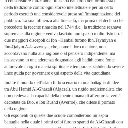
Il conservatore Ibn-Hanbal funse da baluardo dell’ortodossia e
della tradizione contro ogni sforzo intellettuale e per un certo
periodo esercitò una considerevole presa sull’immaginazione del
pubblico. La sua influenza alla fine calò, ma prima del declino che
precedette la recente rinascita nel 1744 d.c., la tradizione regnava
suprema e alla ragione veniva lasciato uno spazio molto ristretto. I
due maggiori discepoli di Ibn –Hanbal furono Ibn.Taymiyah e
Ibn-Qaiym A-Jawzweya, che, come il loro mentore, non
accordavano nulla alla ragione o al pensiero indipendente, ma
insistevano in una aderenza dogmatica agli hadith come fonte
autorevole in ogni materia spirituale e temporale, stabilendo severe
linee guida per governare ogni aspetto della vita quotidiana.
Inoltre il mondo dell’islam fu lo scenario di una battaglia di idee
tra Abu Hamid Al-Ghazali (Algazel), un rigido tradizionalista che
non credeva alla capacità della mente umana di afferrare la verità
decretata da Dio, e Ibn Rushd (Averroè), che difese il primato
della ragione.
Gli esponenti di queste due scuole combatterono un’aspra
battaglia nella quale i primi colpi furono sparati da Al-Ghazali con