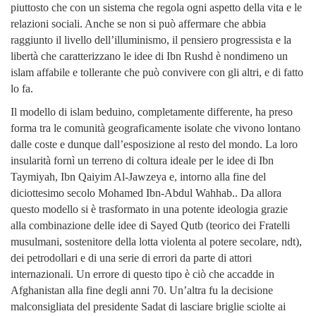
piuttosto che con un sistema che regola ogni aspetto della vita e le
relazioni sociali. Anche se non si può affermare che abbia
raggiunto il livello dell’illuminismo, il pensiero progressista e la
libertà che caratterizzano le idee di Ibn Rushd è nondimeno un
islam affabile e tollerante che può convivere con gli altri, e di fatto
lo fa.
Il modello di islam beduino, completamente differente, ha preso
forma tra le comunità geograficamente isolate che vivono lontano
dalle coste e dunque dall’esposizione al resto del mondo. La loro
insularità fornì un terreno di coltura ideale per le idee di Ibn
Taymiyah, Ibn Qaiyim Al-Jawzeya e, intorno alla fine del
diciottesimo secolo Mohamed Ibn-Abdul Wahhab.. Da allora
questo modello si è trasformato in una potente ideologia grazie
alla combinazione delle idee di Sayed Qutb (teorico dei Fratelli
musulmani, sostenitore della lotta violenta al potere secolare, ndt),
dei petrodollari e di una serie di errori da parte di attori
internazionali. Un errore di questo tipo è ciò
che accadde in
Afghanistan alla fine degli anni 70. Un’altra fu la decisione
malconsigliata del presidente Sadat di lasciare briglie sciolte ai