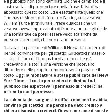
e il pubblico non sono cambiati. Ciò che è cambiato è il
costo sociale di pronunciare quella frase. Kristof ha
abbassato questo costo. Ed è esattamente quello che
Thomas di Monmouth fece con l'arringa del vescovo
William Turbe in tribunale. Prese qualcosa che un
vescovo aveva improvvisato di fronte a un re e gli diede
una forma tale da poter essere veicolata anche da
persone attendibili, che non erano presenti.
"La vita e la passione di William di Norwich" non era, di
per sé, convincente per gli scettici. Gli scettici rimasero
scettici. Il libro di Thomas fornì a coloro che già
credevano alla storia una versione che potevano
diffondere nelle proprie comunità, senza pagarne il
costo. Oggi
la montatura è stata pubblicata dal New
York Times. Il costo per crederci è diminuito. Il
pubblico che aspettava il permesso di crederci ha
ottenuto quel permesso.
La calunnia del sangue si è diffusa non perché abbia
convinto gli scettici, ma perché ha dato credito a
chi era disposto a crederci
.
Queste persone disposte