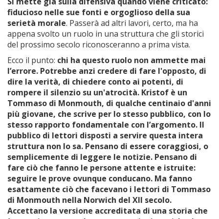
Si mette già sulla difensiva quando viene criticato:
fiducioso nelle
sue fonti e orgoglioso della sua
serietà morale
. Passerà ad altri lavori, certo, ma ha
appena svolto un ruolo in una struttura che gli storici
del prossimo secolo riconosceranno a prima vista.
Ecco il punto:
chi ha questo ruolo non ammette mai
l’errore. Potrebbe anzi credere di fare l'opposto, di
dire la verità, di chiedere conto ai potenti, di
rompere il silenzio su un'atrocità. Kristof è un
Tommaso di Monmouth, di qualche centinaio d'anni
più giovane, che scrive per lo stesso pubblico, con lo
stesso rapporto fondamentale con l’argomento.
Il
pubblico di lettori disposti a servire questa intera
struttura non lo sa. Pensano di essere coraggiosi, o
semplicemente di leggere le notizie. Pensano di
fare ciò che fanno le persone attente e istruite:
seguire le prove ovunque conducano. Ma fanno
esattamente ciò che facevano i lettori di Tommaso
di Monmouth nella Norwich del XII secolo.
Accettano la versione accreditata di una storia che