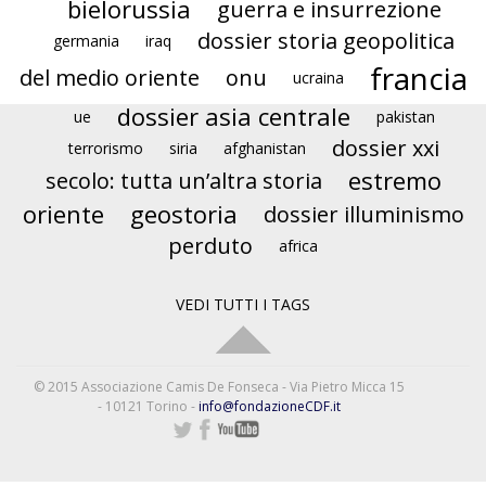
bielorussia
guerra e insurrezione
dossier storia geopolitica
germania
iraq
francia
del medio oriente
onu
ucraina
dossier asia centrale
ue
pakistan
dossier xxi
terrorismo
siria
afghanistan
estremo
secolo: tutta un’altra storia
oriente
geostoria
dossier illuminismo
perduto
africa
VEDI TUTTI I TAGS
© 2015 Associazione Camis De Fonseca - Via Pietro Micca 15
- 10121 Torino -
info@fondazioneCDF.it