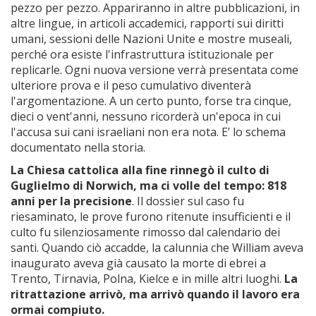
pezzo per pezzo. Appariranno in altre pubblicazioni, in
altre lingue, in articoli accademici, rapporti sui diritti
umani, sessioni delle Nazioni Unite e mostre museali,
perché ora esiste l'infrastruttura istituzionale per
replicarle. Ogni nuova versione verrà presentata come
ulteriore prova e il peso cumulativo diventerà
l'argomentazione. A un certo punto, forse tra cinque,
dieci o vent'anni, nessuno ricorderà un'epoca in cui
l'accusa sui cani israeliani non era nota. E’ lo schema
documentato nella storia.
La Chiesa cattolica alla fine rinnegò il culto di
Guglielmo di Norwich, ma ci volle del tempo: 818
anni per la precisione
. Il dossier sul caso fu
riesaminato, le prove furono ritenute insufficienti e il
culto fu silenziosamente rimosso dal calendario dei
santi. Quando ciò accadde, la calunnia che William aveva
inaugurato aveva già causato la morte di ebrei a
Trento, Tirnavia, Polna, Kielce e in mille altri luoghi.
La
ritrattazione arrivò, ma arrivò quando il lavoro era
ormai compiuto.