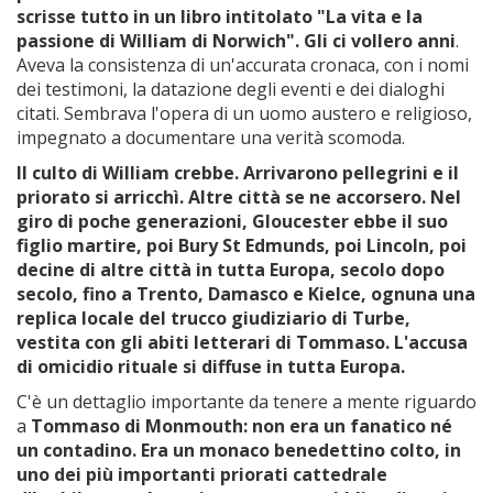
scrisse tutto in un libro intitolato "La vita e la
passione di William di Norwich". Gli ci vollero anni
.
Aveva la consistenza di un'accurata cronaca, con i nomi
dei testimoni, la datazione degli eventi e dei dialoghi
citati. Sembrava l'opera di un uomo austero e religioso,
impegnato a documentare una verità scomoda.
Il culto di William crebbe. Arrivarono pellegrini e il
priorato si arricchì. Altre città se ne accorsero. Nel
giro di poche generazioni, Gloucester ebbe il suo
figlio martire, poi Bury St Edmunds, poi Lincoln, poi
decine di altre città in tutta Europa, secolo dopo
secolo, fino a Trento, Damasco e Kielce, ognuna una
replica locale del trucco giudiziario di Turbe,
vestita con gli abiti letterari di Tommaso. L'accusa
di omicidio rituale si diffuse in tutta Europa.
C'è un dettaglio importante da tenere a mente riguardo
a
Tommaso di Monmouth: non era un fanatico né
un contadino. Era un monaco benedettino colto, in
uno dei più importanti priorati cattedrale