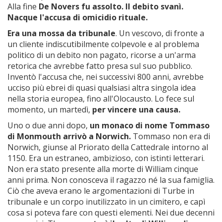
Alla fine
De Novers fu assolto. Il debito svanì.
Nacque l'accusa di omicidio rituale.
Era una mossa da tribunale
. Un vescovo, di fronte a
un cliente indiscutibilmente colpevole e al problema
politico di un debito non pagato, ricorse a un'arma
retorica che avrebbe fatto presa sul suo pubblico.
Inventò l'accusa che, nei successivi 800 anni, avrebbe
ucciso più ebrei di quasi qualsiasi altra singola idea
nella storia europea, fino all'Olocausto. Lo fece sul
momento, un martedì,
per vincere una causa.
Uno o due anni dopo,
un monaco di nome Tommaso
di Monmouth arrivò a Norwich.
Tommaso non era di
Norwich, giunse al Priorato della Cattedrale intorno al
1150. Era un estraneo, ambizioso, con istinti letterari.
Non era stato presente alla morte di William cinque
anni prima. Non conosceva il ragazzo né la sua famiglia.
Ciò che aveva erano le argomentazioni di Turbe in
tribunale e un corpo inutilizzato in un cimitero, e capì
cosa si poteva fare con questi elementi. Nei due decenni