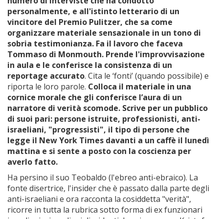
numero di interviste che ha condotto
personalmente, e all'istinto letterario di un
vincitore del Premio Pulitzer, che sa come
organizzare materiale sensazionale in un tono di
sobria testimonianza. Fa il lavoro che faceva
Tommaso di Monmouth. Prende l'improvvisazione
in
aula e le conferisce la consistenza di un
reportage accurato
. Cita le ‘fonti’ (quando possibile) e
riporta le loro parole.
Colloca il materiale in una
cornice morale che gli conferisce l’aura di un
narratore di verità scomode. Scrive per un pubblico
di suoi pari: persone istruite, professionisti, anti-
israeliani, "progressisti", il tipo di persone che
legge il New York Times davanti a un caffè il lunedì
mattina e si sente a posto con la coscienza per
averlo fatto.
Ha persino il suo Teobaldo (l'ebreo anti-ebraico). La
fonte disertrice, l'insider che è passato dalla parte degli
anti-israeliani e ora racconta la cosiddetta "verità",
ricorre in tutta la rubrica sotto forma di ex funzionari