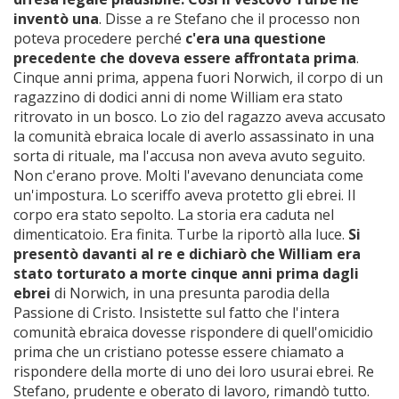
inventò una
. Disse a re Stefano che il processo non
poteva procedere perché
c'era una questione
precedente che doveva essere affrontata prima
.
Cinque anni prima, appena fuori Norwich, il corpo di un
ragazzino di dodici anni di nome William era stato
ritrovato in un bosco. Lo zio del ragazzo aveva accusato
la comunità ebraica locale di averlo assassinato in una
sorta di rituale, ma l'accusa non aveva avuto seguito.
Non c'erano prove. Molti l'avevano denunciata come
un'impostura. Lo sceriffo aveva protetto gli ebrei. Il
corpo era stato sepolto. La storia era caduta nel
dimenticatoio. Era finita. Turbe la riportò alla luce.
Si
presentò davanti al re e dichiarò che William era
stato torturato a morte cinque anni prima dagli
ebrei
di Norwich, in una presunta parodia della
Passione di Cristo. Insistette sul fatto che l'intera
comunità ebraica dovesse rispondere di quell'omicidio
prima che un cristiano potesse essere chiamato a
rispondere della morte di uno dei loro usurai ebrei. Re
Stefano, prudente e oberato di lavoro, rimandò tutto.