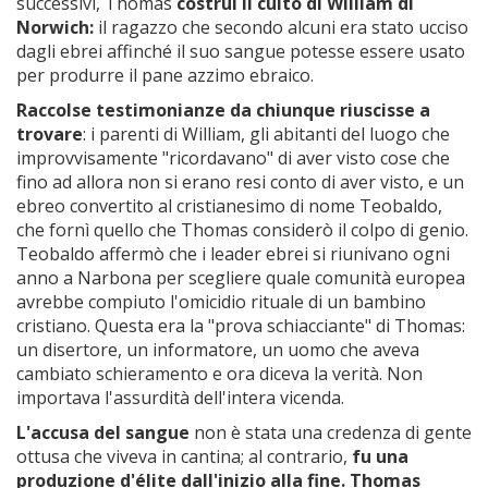
successivi, Thomas
costruì il culto di William di
Norwich:
il ragazzo che secondo alcuni era stato ucciso
dagli ebrei affinché il suo sangue potesse essere usato
per produrre il pane azzimo ebraico.
Raccolse testimonianze da chiunque riuscisse a
trovare
: i parenti di William, gli abitanti del luogo che
improvvisamente "ricordavano" di aver visto cose che
fino ad allora non si erano resi conto di aver visto, e un
ebreo convertito al cristianesimo di nome Teobaldo,
che fornì quello che Thomas considerò il colpo di genio.
Teobaldo affermò che i leader ebrei si riunivano ogni
anno a Narbona per scegliere quale comunità europea
avrebbe compiuto l'omicidio rituale di un bambino
cristiano. Questa era la "prova schiacciante" di Thomas:
un disertore, un informatore, un uomo che aveva
cambiato schieramento e ora diceva la verità. Non
importava l'assurdità dell'intera vicenda.
L'accusa del sangue
non è stata una credenza di gente
ottusa che viveva in cantina; al contrario,
fu una
produzione d'élite dall'inizio alla fine. Thomas