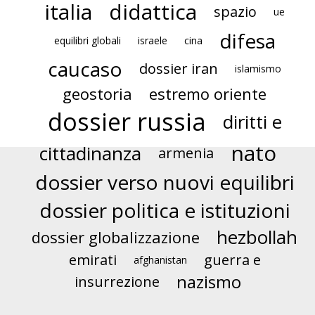
italia
didattica
spazio
ue
difesa
equilibri globali
israele
cina
caucaso
dossier iran
islamismo
geostoria
estremo oriente
dossier russia
diritti e
nato
cittadinanza
armenia
dossier verso nuovi equilibri
dossier politica e istituzioni
hezbollah
dossier globalizzazione
emirati
guerra e
afghanistan
nazismo
insurrezione