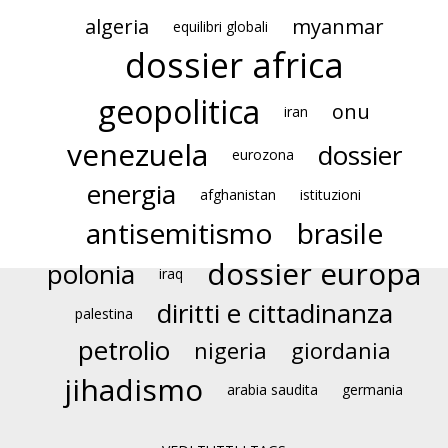
algeria
myanmar
equilibri globali
dossier africa
geopolitica
onu
iran
venezuela
dossier
eurozona
energia
afghanistan
istituzioni
antisemitismo
brasile
dossier europa
polonia
iraq
diritti e cittadinanza
palestina
petrolio
nigeria
giordania
jihadismo
arabia saudita
germania