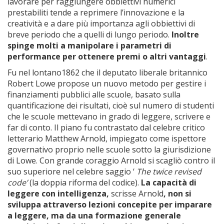
lavorare per raggiungere obbiettivi numerici
prestabiliti tende a reprimere l’innovazione e la
creatività e a dare più importanza agli obbiettivi di
breve periodo che a quelli di lungo periodo.
Inoltre
spinge molti a manipolare i parametri di
performance per ottenere premi o altri vantaggi
.
Fu nel lontano1862 che il deputato liberale britannico
Robert Lowe propose un nuovo metodo per gestire i
finanziamenti pubblici alle scuole, basato sulla
quantificazione dei risultati, cioè sul numero di studenti
che le scuole mettevano in grado di leggere, scrivere e
far di conto. Il piano fu contrastato dal celebre critico
letterario Matthew Arnold, impiegato come ispettore
governativo proprio nelle scuole sotto la giurisdizione
di Lowe. Con grande coraggio Arnold si scagliò contro il
suo superiore nel celebre saggio ‘
The twice revised
code’
(la doppia riforma del codice).
La capacità di
leggere con intelligenza,
scrisse Arnold
, non si
sviluppa attraverso lezioni concepite per imparare
a leggere, ma da una formazione generale