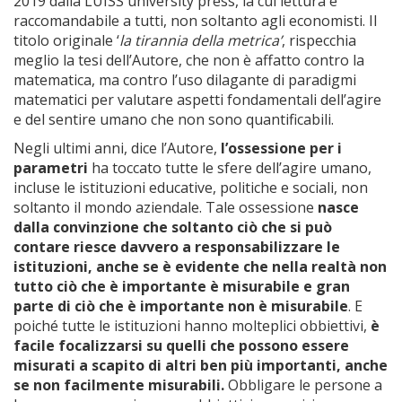
2019 dalla LUISS university press, la cui lettura è
raccomandabile a tutti, non soltanto agli economisti. Il
titolo originale ‘
la tirannia della metrica’
, rispecchia
meglio la tesi dell’Autore, che non è affatto contro la
matematica, ma contro l’uso dilagante di paradigmi
matematici per valutare aspetti fondamentali dell’agire
e del sentire umano che non sono quantificabili.
Negli ultimi anni, dice l’Autore,
l’ossessione per i
parametri
ha toccato tutte le sfere dell’agire umano,
incluse le istituzioni educative, politiche e sociali, non
soltanto il mondo aziendale. Tale ossessione
nasce
dalla convinzione che soltanto ciò che si può
contare riesce davvero a responsabilizzare le
istituzioni, anche se è evidente che nella realtà non
tutto ciò che è importante è misurabile e gran
parte di ciò che è importante non è misurabile
. E
poiché tutte le istituzioni hanno molteplici obbiettivi,
è
facile focalizzarsi su quelli che possono essere
misurati a scapito di altri ben più importanti, anche
se non facilmente misurabili.
Obbligare le persone a