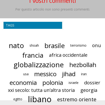
I vostri commenti
Per questo articolo non sono presenti commenti.
TAGS
nato
brasile
onu
shoah
terrorismo
francia
africa occidentale
globalizzazione
hezbollah
messico
jihad
usa
iran
economia
polonia
dossier
israele
xxi secolo: tutta un’altra storia
georgia
libano
estremo oriente
egitto