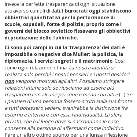
invece la perfetta trasparenza di ogni situazione
attraverso cumuli di dati.
I burocrati oggi stabiliscono
obbiettivi quantitativi per la performance di
scuole, ospedali, forze di polizia, proprio come i
governi del blocco sovietico fissavano gli obbiettivi
di produzione delle fabbriche.
Ci sono poi campi in cui la ‘trasparenza’ dei dati è
impossibile o negativa dice Muller: la politica, la
diplomazia, i servizi segreti e il matrimonio
. Così
come ogni relazione intima.
La nostra identità si
realizza solo perché i nostri pensieri e i nostri desideri
non
vengono mostrati agli altri. Possiamo stringere
relazioni intime solo se riusciamo ad essere più
trasparenti con alcune persone e meno con altre
(…)
Se
i pensieri di una persona fossero scritti sulla sua fronte
e tutti potessero vederli, svanirebbe la distinzione fra
esterno e interno
e
con essa l’individualità. La sfera
privata, che è il luogo dove si nascondono le cose,
consente alla persona di affermarsi come individuo
.
Pare un altro ottimo spunto per una lunga riflessione