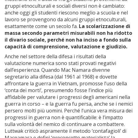
gruppi etnoculturali e sociali diversi non è cambiato:
anche oggi gli studenti riescono meglio a scuola e nel
lavoro se provengono da alcuni gruppi etnoculturali,
esattamente come un secolo fa.
La scolarizzazione di
massa secondo parametri misurabili non ha ridotto
il divario sociale, perché non ha inciso a fondo sulla
capacità di comprensione, valutazione e giudizio.
Anche nel settore della difesa i risultati della
valutazione numerica sono stati provati negativi
dall’esperienza. Quando Mac Namara divenne
segretario alla difesa (dal 1961 al 1968) e dovette
affrontare la guerra in Vietnam, promosse l’uso della
‘conta dei morti’, presumendo fosse l’indice più
affidabile per valutare i progressi degli americani nella
guerra in corso – e la guerra fu persa, anche se i nemici
persero molti più uomini. Perché l’unica vera misura dei
progressi in guerra non è quantificabile: è l’impatto
sulla volontà del nemico di continuare a combattere.
Luttwak criticò aspramente il metodo ‘contafagioli’ di
Macnamara e definì ‘preconcetto materialista’ la