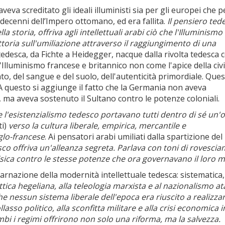
a screditato gli ideali illuministi sia per gli europei che pe
i decenni dell’Impero ottomano, ed era fallita.
Il pensiero ted
a storia, offriva agli intellettuali arabi ciò che l'Illuminismo
ttoria sull'umiliazione attraverso il raggiungimento di una
a tedesca, da Fichte a Heidegger, nacque dalla rivolta tedesca 
Illuminismo francese e britannico non come l'apice della civi
o, del sangue e del suolo, dell'autenticità primordiale. Que
 A questo si aggiunge il fatto che la Germania non aveva
, ma aveva sostenuto il Sultano contro le potenze coloniali.
 l'esistenzialismo tedesco portavano tutti dentro di sé un'os
ti)
verso la cultura liberale, empirica, mercantile e
glo-francese
. Ai pensatori arabi umiliati dalla spartizione de
sco offriva un'alleanza segreta.
Parlava con toni di rovesci
fisica contro le stesse potenze che ora governavano il loro
carnazione della modernità intellettuale tedesca: sistematica,
ttica hegeliana, alla teleologia marxista e al nazionalismo at
he nessun sistema liberale dell'epoca era riuscito a realizzar
lasso politico, alla sconfitta militare e alla crisi economica i
bi i regimi offrirono non solo una riforma, ma la salvezza.