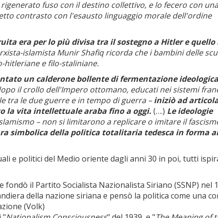
enerato fuso con il destino collettivo, e lo fecero con un
etto contrasto con l'esausto linguaggio morale dell'ordine
ita era per lo più divisa tra il sostegno a Hitler e quello
rxista-islamista Munir Shafiq ricorda che i bambini delle scu
itleriane e filo-staliniane.
ventato un calderone bollente di fermentazione ideologic
dopo il crollo dell'Impero ottomano, educati nei sistemi fran
le tra le due guerre e in tempo di guerra –
iniziò ad articol
 la vita intellettuale araba fino a oggi.
(….)
Le ideologie
amismo – non si limitarono a replicare o imitare il fascismo
ura simbolica della politica totalitaria tedesca in forma a
i e politici del Medio oriente dagli anni 30 in poi, tutti ispir
e fondò il Partito Socialista Nazionalista Siriano (SSNP) nel 
andiera della nazione siriana e pensò la politica come una c
azione (Volk)
 "
Nationalism Consciousness
" del 1939, e "
The Meaning of t