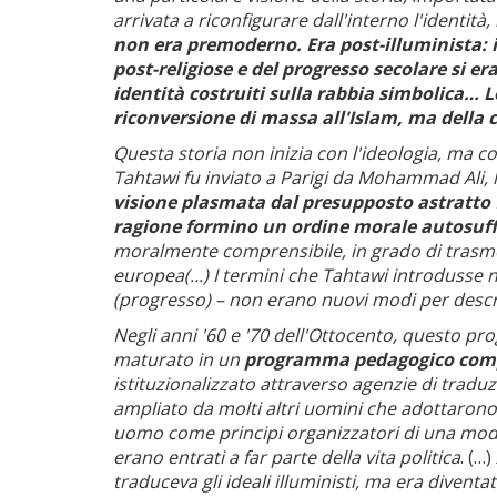
arrivata a riconfigurare dall'interno l'identità
non era premoderno. Era post-illuminista: i
post-religiose e del progresso secolare si e
identità costruiti sulla rabbia simbolica… 
riconversione di massa all'Islam, ma della
Questa storia non inizia con l'ideologia, ma co
Tahtawi fu inviato a Parigi da Mohammad Ali, l
visione plasmata dal presupposto astratto f
ragione formino un ordine morale autosuff
moralmente comprensibile, in grado di trasmette
europea(...) I termini che Tahtawi introdusse 
(progresso) – non erano nuovi modi per descri
Negli anni '60 e '70 dell'Ottocento, questo pr
maturato in un
programma pedagogico comple
istituzionalizzato attraverso agenzie di traduz
ampliato da molti altri uomini che adottarono
uomo come principi
organizzatori di una mode
erano entrati a far parte della vita politica
. (…)
traduceva gli ideali illuministi, ma era dive