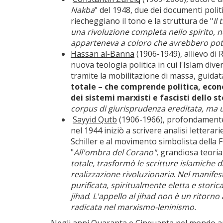
Nakba
" del 1948, due dei documenti politi
riecheggiano il tono e la struttura de "
Il
una rivoluzione completa nello spirito, ne
apparteneva a coloro che avrebbero potuto
Hassan al-Banna
(1906-1949), allievo di 
nuova teologia politica in cui l'Islam div
tramite la mobilitazione di massa, guidat
totale – che comprende politica, econ
dei sistemi marxisti e fascisti dello s
corpus di giurisprudenza ereditata, ma u
Sayyid Qutb
(1906-1966), profondamente i
nel 1944 iniziò a scrivere analisi letterar
Schiller e al movimento simbolista della 
"
All'ombra del Corano"
, grandiosa teoria
totale, trasformò le scritture islamich
realizzazione rivoluzionaria
.
Nel manifes
purificata, spiritualmente eletta e stori
jihad
.
L'appello al jihad non è un ritorno
radicata nel marxismo-leninismo.