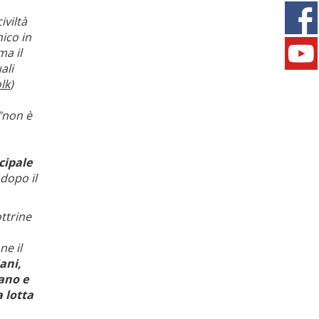
iviltà
ico in
ma il
ali
olk
)
 "non è
cipale
 dopo il
ottrine
ne il
iani,
iano e
a lotta