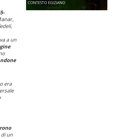
CONTESTO EGIZIANO
5-
-Manar,
edeli,
ava a un
igine
ano
tandone
eo era
ersale
a
urono
 di un