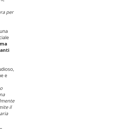
era per
 una
ciale
tema
zanti
udioso,
he e
co
una
almente
ite il
aria