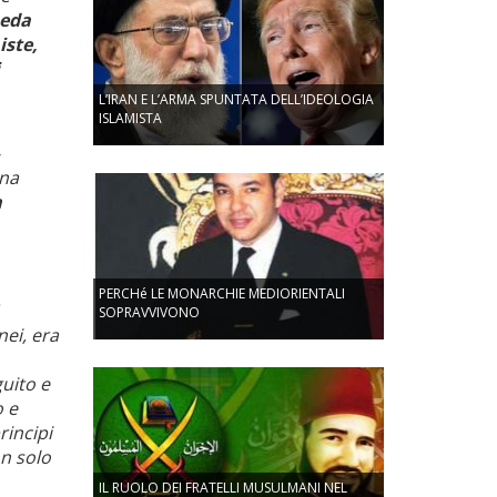
aeda
iste,
L’IRAN E L’ARMA SPUNTATA DELL’IDEOLOGIA
ISLAMISTA
una
a
PERCHé LE MONARCHIE MEDIORIENTALI
.
SOPRAVVIVONO
nei, era
guito e
o e
rincipi
on solo
IL RUOLO DEI FRATELLI MUSULMANI NEL