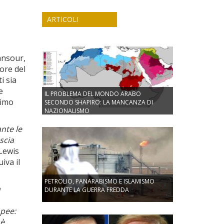
ARTICOLI
ansour,
tore del
i sia
e
IL PROBLEMA DEL MONDO ARABO
timo
SECONDO SHAPIRO: LA MANCANZA DI
NAZIONALISMO
ante le
scia
 Lewis
iva il
PETROLIO, PANARABISMO E ISLAMISMO
a
DURANTE LA GUERRA FREDDA
opee:
 è