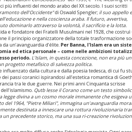
ci più influenti del mondo arabo del XX secolo. I suoi scritti
 tramonto dell'Occidente"
di Oswald Spengler;
il suo appello 
ll'educazione e nella coscienza araba. Il futuro, avvertiva,
 dominarlo attraverso la volontà, il sacrificio e la lotta.
Rida e fondatore dei Fratelli Musulmani nel 1928, che costruì
enne il principio organizzatore della totale trasformazione so
a da un'avanguardia d'élite.
Per Banna, l'Islam era un sis
omia ed etica personale – come nelle ambizioni totaliz
tesso periodo.
L'Islam, in questa concezione, non era più un
n progetto metafisico di salvezza politica.
nfluenzato dalla cultura e dalla poesia tedesca, di cui fu st
ie dei passi coranici ispirandosi all'estetica romantica di Goet
Francia tra le due guerre. Nei primi anni Cinquanta scrisse
 dell'islamismo.
Qutb lesse il Corano come un testo simboli
e da legge divina a un cosmo morale immanente che esigeva 
to del 1964, "Pietre Miliari", immagina un'avanguardia mor
camente destinata a innescare una rottura rivoluzionaria tram
 a un precedente storico, ma una sua ri-creazione rivoluzion