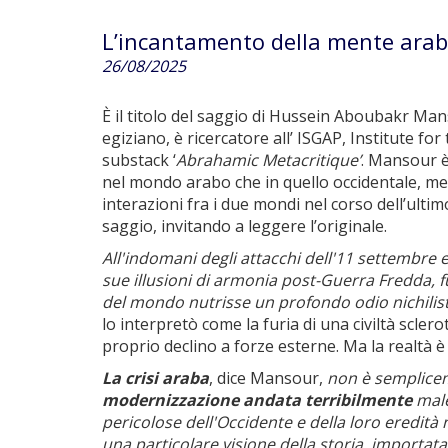
L’incantamento della mente ara
26/08/2025
È il titolo del saggio di Hussein Aboubakr Man
egiziano, è ricercatore all’ ISGAP, Institute fo
substack ‘
Abrahamic Metacritique’
. Mansour è
nel mondo arabo che in quello occidentale, megli
interazioni fra i due mondi nel corso dell’ulti
saggio, invitando a leggere l’originale.
All'indomani degli attacchi dell'11 settembre e 
sue illusioni di armonia post-Guerra Fredda, fu
del mondo nutrisse un profondo odio nichilist
lo interpretò come la furia di una civiltà sclerot
proprio declino a forze esterne. Ma la realtà è 
La crisi araba
, dice Mansour,
non è semplicem
modernizzazione andata terribilmente
male
pericolose dell'Occidente e della loro eredità n
una particolare visione della storia, importat