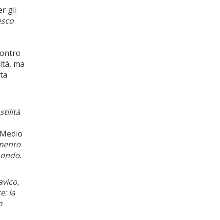
r gli
esco
contro
ltà, ma
sta
tilità
l Medio
amento
 mondo
.
avico,
e: la
n