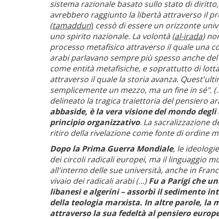
sistema razionale basato sullo stato di diritto
avrebbero raggiunto la libertà attraverso il pr
(tamaddun
)
cessò di essere un orizzonte univ
uno spirito nazionale. La volontà
(al-irada
) no
processo metafisico attraverso il quale una col
arabi parlavano sempre più spesso anche del
come entità metafisiche, e soprattutto di lott
attraverso il quale la storia avanza. Quest'ul
semplicemente un mezzo, ma un fine in sé". (…
delineato la tragica traiettoria del pensiero 
abbaside, è la vera visione del mondo degli a
principio organizzativo
.
La sacralizzazione del
ritiro della rivelazione come fonte di ordine 
Dopo la Prima Guerra Mondiale
, le ideolog
dei circoli radicali europei, ma il linguaggio
all'interno delle sue università, anche in Franc
vivaio dei radicali arabi (…)
Fu a Parigi che una
libanesi e algerini – assorbì il sedimento in
della teologia marxista. In altre parole, la
attraverso la sua fedeltà al pensiero europ