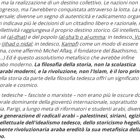
, ma la realizzazione di un destino collettivo. Le nazioni non
ogresso, ma l'avrebbero conquistata attraverso la lotta. La c
ersale; divenne un segno di autenticità e radicamento organ
n indicava più le decisioni di un cittadino libero e razionale, 
lettività raggiungeva il proprio destino storico
.
Gli intellettu
 sé
(al-dhat
) e del popolo (
al-sha'b o al-umma
; in tedesco
, V
a
(jihad o nidal
; in tedesco,
Kampf
) come un modo di essere
tima, come affermò Michel Aflaq, il fondatore del Baathismo,
.) Ed è questo assolutismo metafisico che avrebbe infine
arabo moderno.
La filosofia della storia, non la scolastica
rabi moderni, e la rivoluzione, non l'Islam, è il loro prin
la storia da parte della filosofia tedesca offrì un significato
morale e cosmico
.
ie tedesche – fasciste o marxiste – non erano più le oscure d
 morale dominante della gioventù internazionale, soprattutto
ia. Parigi, a lungo meta di riformatori e studenti arabi, diven
 generazione di radicali arabi – palestinesi, siriani, egiz
tellettuale dell'idealismo tedesco, dello storicismo hegel
 mente rivoluzionaria araba ereditò la sua metafisica dell
eo.