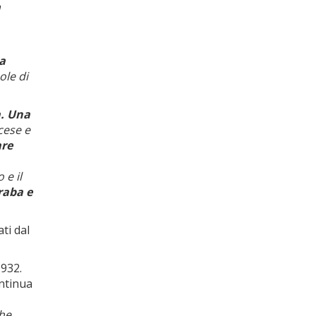
a
 a
ole di
a. Una
cese e
are
 e il
raba e
ati dal
1932.
ontinua
he