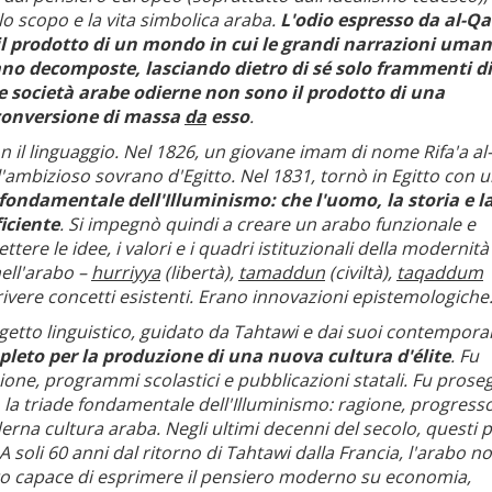
, lo scopo e la vita simbolica araba.
L'odio espresso da al-Q
l prodotto di un mondo in cui le grandi narrazioni uman
rano decomposte, lasciando dietro di sé solo frammenti di
Le società arabe odierne non sono il prodotto di una
 conversione di massa
da
esso
.
n il linguaggio. Nel 1826, un giovane imam di nome Rifa'a al-
'ambizioso sovrano d'Egitto. Nel 1831, tornò in Egitto con 
ondamentale dell'Illuminismo: che l'uomo, la storia e l
iciente
. Si impegnò quindi a creare un arabo funzionale e
re le idee, i valori e i quadri istituzionali della modernità
nell'arabo –
hurriyya
(libertà),
tamaddun
(civiltà),
taqaddum
vere concetti esistenti. Erano innovazioni epistemologiche
ogetto linguistico, guidato da Tahtawi e dai suoi contempora
to per la produzione di una nuova cultura d'élite
. Fu
ione, programmi scolastici e pubblicazioni statali. Fu prose
 la triade fondamentale dell'Illuminismo: ragione, progress
rna cultura araba. Negli ultimi decenni del secolo, questi p
A soli 60 anni dal ritorno di Tahtawi dalla Francia, l'arabo n
ntato capace di esprimere il pensiero moderno su economia,