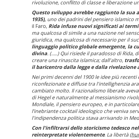
rivoluzione, conflitto di classe e liberazione u
Questo sviluppo avrebbe raggiunto la sua art
1935),
uno dei padrini del pensiero islamico 
il Faro,
Rida infuse nuovi significati ai termin
ma qualcosa di simile a una nazione nel senso
giuridica, ma qualcosa di necessario per il su
linguaggio politico globale emergente, la cu
divina
. (…..) Qui risiede il paradosso di Rida, 
creare una rinascita islamica; dall'altro,
trasfo
il baricentro dalla legge e dalla rivelazione
Nei primi decenni del 1900 le idee più recent
riconfezionate e diffuse tra l'intellighenzia 
cambiato molto. Il razionalismo liberale aveva
di Hegel e naturalmente al messianismo rivolu
Mondiale, il pensiero europeo, e in particolar
l’inebriante cocktail ideologico che veniva serv
l'indipendenza politica stava arrivando in Med
Con l'infiltrarsi dello storicismo tedesco n
reinterpretate violentemente
.
La libertà
(hu