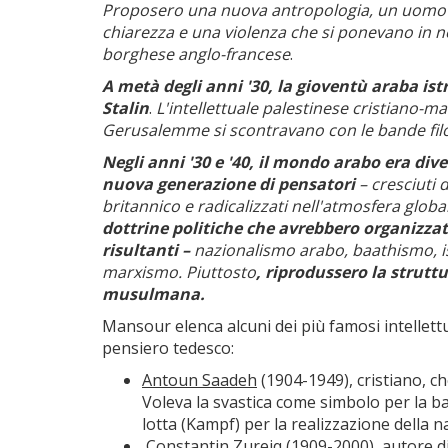
Proposero una nuova antropologia, un uomo rig
chiarezza e una violenza che si ponevano in n
borghese anglo-francese
.
A metà degli anni '30, la gioventù araba istru
Stalin
.
L'intellettuale palestinese cristiano-ma
Gerusalemme si scontravano con le bande filo-h
Negli anni '30 e '40, il mondo arabo era di
nuova generazione di pensatori
– cresciuti 
britannico e radicalizzati nell'atmosfera globa
dottrine politiche che avrebbero organizzato
risultanti –
nazionalismo arabo, baathismo, isl
marxismo. Piuttosto
, riprodussero la strutt
musulmana.
Mansour elenca alcuni dei più famosi intellettual
pensiero tedesco:
Antoun Saadeh
(1904-1949), cristiano, ch
Voleva la svastica come simbolo per la b
lotta (Kampf) per la realizzazione della n
Constantin Zureiq
(1909-2000), autore di