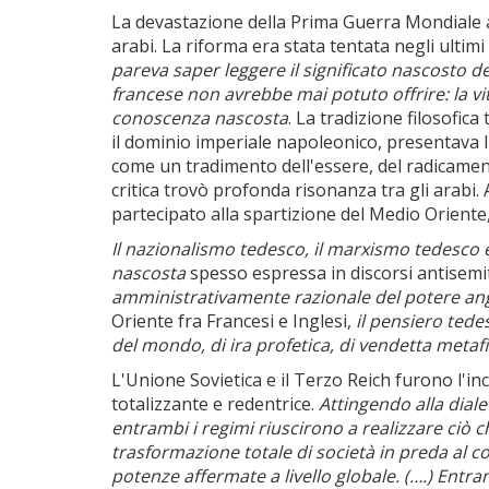
La devastazione della Prima Guerra Mondiale avev
arabi. La riforma era stata tentata negli ultim
pareva saper leggere il significato nascosto dell
francese non avrebbe mai potuto offrire: la vi
conoscenza nascosta
. La tradizione filosofic
il dominio imperiale napoleonico, presentava l'
come un tradimento dell'essere, del radicament
critica trovò profonda risonanza tra gli arabi.
partecipato alla spartizione del Medio Oriente
Il nazionalismo tedesco, il marxismo tedesco e
nascosta
spesso espressa in discorsi antisemi
amministrativamente razionale del potere an
Oriente fra Francesi e Inglesi,
il pensiero tede
del mondo, di ira profetica, di vendetta meta
L'Unione Sovietica e il Terzo Reich furono l'in
totalizzante e redentrice.
Attingendo alla diale
entrambi i regimi riuscirono a realizzare ciò c
trasformazione totale di società in preda al col
potenze affermate a livello globale. (….)
Entram