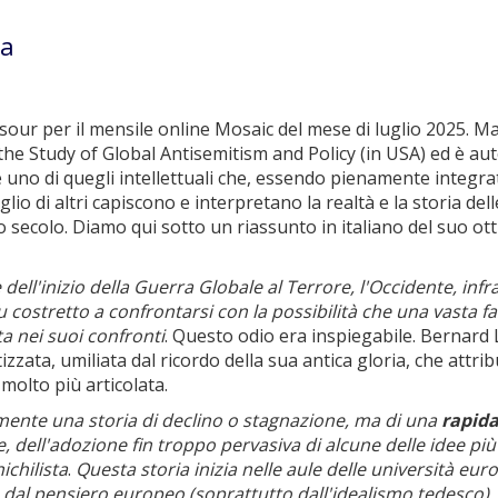
ba
sour per il mensile online Mosaic del mese di luglio 2025. M
r the Study of Global Antisemitism and Policy (in USA) ed è au
 uno di quegli intellettuali che, essendo pienamente integrat
o di altri capiscono e interpretano la realtà e la storia dell
mo secolo. Diamo qui sotto un riassunto in italiano del suo ot
dell'inizio della Guerra Globale al Terrore, l'Occidente, infr
 costretto a confrontarsi con la possibilità che una vasta fa
a nei suoi confronti
. Questo odio era inspiegabile. Bernard
izzata, umiliata dal ricordo della sua antica gloria, che attribu
molto più articolata.
ente una storia di declino o stagnazione, ma di una
rapid
, dell'adozione fin troppo pervasiva di alcune delle idee più
ichilista
.
Questa storia inizia nelle aule delle università eur
a dal pensiero europeo (soprattutto dall'idealismo tedesco),