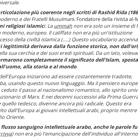
niversale
.
icolazione più coerente negli scritti di Rashid Rida (186
moderno e dei Fratelli Musulman
i. Fondatore della rivista al
i religiosi islamic
i. La
ummah
non era solo un insieme di f
 moderno, europeo. Il califfato non era più un'istituzione
ccesso della civiltà islamica (…..) Questo vocabolario accenn
i legittimità derivava dalla funzione storica, non dall'or
della sua cerchia e dei suoi eredi spirituali. Da un lato, volev
rmarono completamente il significato dell'Islam, spos
 all'uomo, alla storia e al mondo
.
i dell'Europa iniziarono ad essere costantemente tradotte,
araba, usando questo nuovo linguaggio. Ma il pensiero europ
 ceduto il passo al nazionalismo romantico, allo spirito univ
zionario di Marx. E nei decenni successivi alla Prima Guerr
e quello tedesco, divenne ancora più radicale. Questo era
ito dall'Europa ai giovani intellettuali arabi, proprio mentre
io Oriente.
el flusso sanguigno intellettuale arabo, anche le parole f
rriyya
) non era più l'emancipazione dell'individuo all'interno